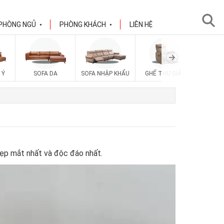
PHÒNG NGỦ
PHÒNG KHÁCH
LIÊN HỆ
▼
▼
SOFA V
 Ý
SOFA DA
SOFA NHẬP KHẨU
GHẾ THƯ GIÃN
ẹp mắt nhất và độc đáo nhất.