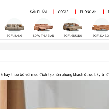
SẢN PHẨM
SOFAS
PHÒNG ĂN
▼
▼
▼
SOFA BĂNG
SOFA THƯ GIÃN
SOFA GIƯỜNG
SOFA DA BÒ
i hay theo bộ với mục đích tạo nên phòng khách được bày trí đ