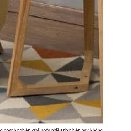
ợng doanh nghiệp
ghế sofa
nhiều như hiện nay, không