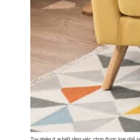
Tuy nhiên ít ai biết rằng việc chọn được loại
ghế s