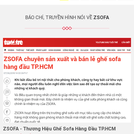
trong sinh hoạt hằng
vệ sàn nhà, tăng sự an
ngày. Vì sao cần có kệ […]
toàn, […]
BÁO CHÍ, TRUYỀN HÌNH NÓI VỀ
ZSOFA
ZSOFA - Thương Hiệu Ghế Sofa Hàng Đầu TP.HCM