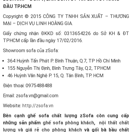
ĐẦU TP.HCM
Copyright © 2015 CÔNG TY TNHH SẢN XUẤT – THƯƠNG
MẠI – DỊCH VỤ LINH HOÀNG GIA.
Giấy chứng nhận ĐKKD số: 0313654226 do Sở KH & ĐT
TPHCM cấp lần đầu ngày 17/02/2016.
Showroom sofa của zSofa:
364 Huỳnh Tấn Phát P. Bình Thuận, Q.7, TP Hồ Chí Minh
155 Nguyễn Thị Định, Bình Trưng Tây, Q.2, TP.HCM
46 Huỳnh Văn Nghệ P. 15, Q. Tân Bình, TP. HCM
Điện thoại: 0975488488
Email: zsofa.vn@gmail.com
Website:
http://zsofa.vn
Bên cạnh ghế sofa chất lượng zSofa còn cung cấp
những sản phẩm
ghế sofa phòng khách
,
nội thất chất
lượng và giá rẻ cho phòng khách
và gối bà bầu chất