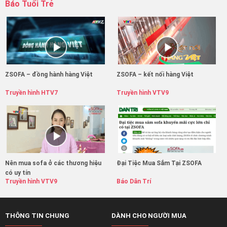
Báo Tuổi Trẻ
ZSOFA – đồng hành hàng Việt
ZSOFA – kết nối hàng Việt
Truyền hình HTV7
Truyền hình VTV9
Nên mua sofa ở các thương hiệu
Đại Tiệc Mua Sắm Tại ZSOFA
có uy tín
Truyền hình VTV9
Báo Dân Trí
THÔNG TIN CHUNG
DÀNH CHO NGƯỜI MUA