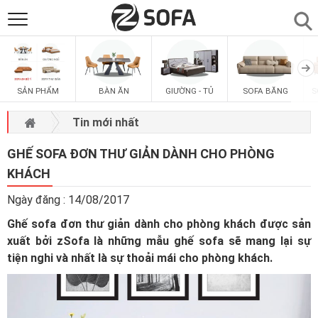
SẢN PHẨM
▼
SẢN PHẨM
BÀN ĂN
GIƯỜNG - TỦ
SOFA BĂNG
S
SOFAS
▼
Tin mới nhất
PHÒNG ĂN
▼
GHẾ SOFA ĐƠN THƯ GIẢN DÀNH CHO PHÒNG
KHÁCH
PHÒNG NGỦ
▼
Ngày đăng : 14/08/2017
Ghế sofa đơn thư giản dành cho phòng khách được sản
PHÒNG KHÁCH
▼
xuất bởi zSofa là những mẫu ghế sofa sẽ mang lại sự
tiện nghi và nhất là sự thoải mái cho phòng khách.
LIÊN HỆ