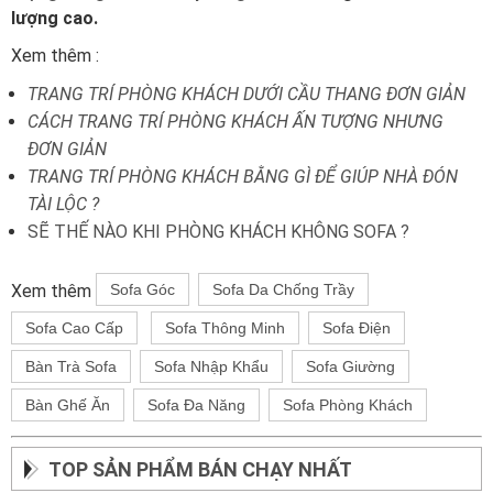
lượng cao.
Xem thêm :
TRANG TRÍ PHÒNG KHÁCH DƯỚI CẦU THANG ĐƠN GIẢN
CÁCH TRANG TRÍ PHÒNG KHÁCH ẤN TƯỢNG NHƯNG
ĐƠN GIẢN
TRANG TRÍ PHÒNG KHÁCH BẰNG GÌ ĐỂ GIÚP NHÀ ĐÓN
TÀI LỘC ?
SẼ THẾ NÀO KHI PHÒNG KHÁCH KHÔNG SOFA ?
Xem thêm
Sofa Góc
Sofa Da Chống Trầy
Sofa Cao Cấp
Sofa Thông Minh
Sofa Điện
Bàn Trà Sofa
Sofa Nhập Khẩu
Sofa Giường
Bàn Ghế Ăn
Sofa Đa Năng
Sofa Phòng Khách
TOP SẢN PHẨM BÁN CHẠY NHẤT