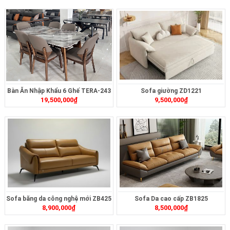
Bàn Ăn Nhập Khẩu 6 Ghế TERA-243
Sofa giường ZD1221
19,500,000
₫
9,500,000
₫
Sofa băng da công nghệ mới ZB425
Sofa Da cao cấp ZB1825
8,900,000
₫
8,500,000
₫