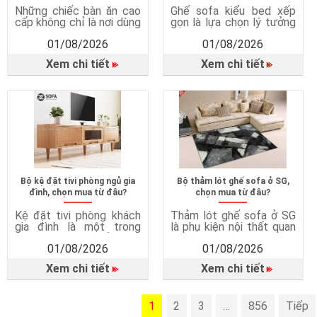
Những chiếc bàn ăn cao
Ghế sofa kiểu bed xếp
cấp không chỉ là nơi dùng
gọn là lựa chọn lý tưởng
bữa mà còn góp phần
cho những gia đình hiện
01/08/2026
01/08/2026
tạo nên không gian sinh
đại nhờ thiết kế đa năng,
hoạt chung ấm cúng và
tiết kiệm diện tích và
Xem chi tiết
Xem chi tiết
tiện nghi cho cả gia đình.
mang lại nhiều tiện ích
Vì sao cần có bàn ghế
dành cho gia đình. Vì sao
phòng ăn? Tạo không
nên chọn mua ghế sofa
gian sum họp gia đình
bed? Tối ưu không gian
Bàn ăn là nơi các thành
sống Ghế sofa bed kết
viên cùng […]
hợp hai […]
Bộ kệ đặt tivi phòng ngủ gia
Bộ thảm lót ghế sofa ở SG,
đình, chọn mua từ đâu?
chọn mua từ đâu?
Kệ đặt tivi phòng khách
Thảm lót ghế sofa ở SG
gia đình là một trong
là phụ kiện nội thất quan
những món nội thất quan
trọng, giúp hoàn thiện
01/08/2026
01/08/2026
trọng giúp phòng khách
không gian phòng khách
trở nên gọn gàng, tiện
và mang lại nhiều lợi ích
Xem chi tiết
Xem chi tiết
nghi và thẩm mỹ hơn.
trong quá trình sử dụng.
Không chỉ đơn thuần là
Thảm lót ghế sofa không
nơi đặt tivi, kệ tivi còn
chỉ là món phụ kiện trang
mang đến nhiều giá trị
1
trí mà còn góp phần bảo
2
3
…
856
Tiếp