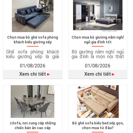
Chọn mua bộ ghế sofa phòng
Chọn mua bộ giường nằm nghỉ
khách kiểu giường xếp
ngủ gia đình tốt
Ghế sofa phòng khách
Bộ giường nằm nghỉ ngủ
kiểu giường xếp là giải
gia đình là món nội thất
pháp nội thất thông minh,
quan trọng, ảnh hưởng
01/08/2026
01/08/2026
kết hợp giữa ghế sofa và
trực tiếp đến chất lượng
giường ngủ trong cùng
giấc ngủ, sức khỏe và sự
Xem chi tiết
Xem chi tiết
một sản phẩm. Vì sao
tiện nghi trong cuộc
cần ghế sofa giường?
sống hằng ngày. Một
Tiết kiệm diện tích hiệu
chiếc giường ngủ phù
quả Sofa giường rất phù
hợp không chỉ mang đến
hợp với căn hộ chung cư,
giấc ngủ ngon mà còn
phòng ngủ nhỏ hoặc nhà
giúp bảo vệ sức khỏe, tối
có […]
ưu […]
zSofa, nơi cung cấp những
Bộ ghế sofa kiểu bed xếp gọn,
chiếc bàn ăn cao cấp
chọn mua từ đâu?