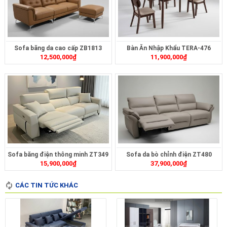
Sofa băng da cao cấp ZB1813
Bàn Ăn Nhập Khẩu TERA-476
12,500,000
₫
11,900,000
₫
Sofa băng điện thông minh ZT349
Sofa da bò chỉnh điện ZT480
15,900,000
₫
37,900,000
₫
CÁC TIN TỨC KHÁC