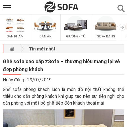
SẢN PHẨM
▼
SẢN PHẨM
BÀN ĂN
GIƯỜNG - TỦ
SOFA BĂNG
S
SOFAS
▼
Tin mới nhất
PHÒNG ĂN
▼
Ghế sofa cao cấp zSofa – thương hiệu mang lại vẻ
đẹp phòng khách
PHÒNG NGỦ
▼
Ngày đăng : 29/07/2019
Ghế sofa
phòng khách luôn là món đồ nội thất không thể
PHÒNG KHÁCH
▼
thiếu cho căn phòng khách khi giúp tạo nên sự tiện nghi cho
căn phòng với một bộ ghế tiếp đón khách thoải mái.
LIÊN HỆ