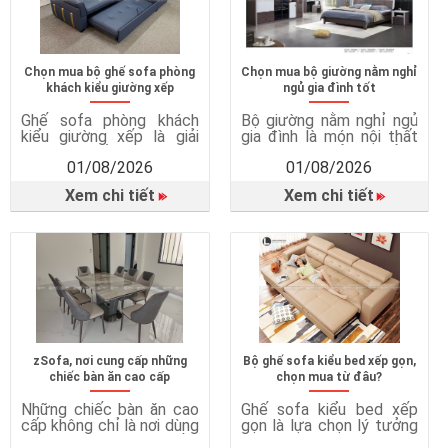
Chọn mua bộ ghế sofa phòng
Chọn mua bộ giường nằm nghỉ
khách kiểu giường xếp
ngủ gia đình tốt
Ghế sofa phòng khách
Bộ giường nằm nghỉ ngủ
kiểu giường xếp là giải
gia đình là món nội thất
pháp nội thất thông minh,
quan trọng, ảnh hưởng
01/08/2026
01/08/2026
kết hợp giữa ghế sofa và
trực tiếp đến chất lượng
giường ngủ trong cùng
giấc ngủ, sức khỏe và sự
Xem chi tiết
Xem chi tiết
một sản phẩm. Vì sao
tiện nghi trong cuộc
cần ghế sofa giường?
sống hằng ngày. Một
Tiết kiệm diện tích hiệu
chiếc giường ngủ phù
quả Sofa giường rất phù
hợp không chỉ mang đến
hợp với căn hộ chung cư,
giấc ngủ ngon mà còn
phòng ngủ nhỏ hoặc nhà
giúp bảo vệ sức khỏe, tối
có […]
ưu […]
zSofa, nơi cung cấp những
Bộ ghế sofa kiểu bed xếp gọn,
chiếc bàn ăn cao cấp
chọn mua từ đâu?
Những chiếc bàn ăn cao
Ghế sofa kiểu bed xếp
cấp không chỉ là nơi dùng
gọn là lựa chọn lý tưởng
bữa mà còn góp phần
cho những gia đình hiện