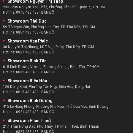
Showroom Nguyễn Thị Thập
233 - 235 Nguyễn Thị Thập, Phường Tân Phú, Quận 7, TP.HCM
Hotline:
0975.488.488
-
BẢN ĐỒ
Showroom Thủ Đức
59 Tô Ngọc Vân, Phường Linh Tây, TP. Thủ Đức, TP.HCM
Hotline:
0854.488.488
-
BẢN ĐỒ
Showroom Vạn Phúc
36 Nguyễn Thị Nhung, KĐT Vạn Phúc, Thủ Đức, TP.HCM
Hotline:
0837.488.488
-
BẢN ĐỒ
Showroom Bình Tân
615 Kinh Dương Vương, Phường An Lạc, Bình Tân, TP.HCM
Hotline:
0835.488.488
-
BẢN ĐỒ
Showroom Biên Hòa
126 Đồng Khởi, Phường Tân Hiệp, Biên Hòa, Đồng Nai
Hotline:
0815.488.488
-
BẢN ĐỒ
Showroom Bình Dương
415 Lê Hồng Phong, Phường Phú Hòa, Thủ Dầu Một, Bình Dương
Hotline:
0921.488.488
-
BẢN ĐỒ
Showroom Phan Thiết
217 Trần Hưng Đạo, Phú Thủy, TP. Phan Thiết, Bình Thuận
Hotline:
0829.488.488
-
BẢN ĐỒ