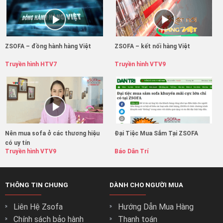
ZSOFA – đồng hành hàng Việt
ZSOFA – kết nối hàng Việt
Truyền hình HTV7
Truyền hình VTV9
Nên mua sofa ở các thương hiệu
Đại Tiệc Mua Sắm Tại ZSOFA
có uy tín
Truyền hình VTV9
Báo Dân Trí
THÔNG TIN CHUNG
DÀNH CHO NGƯỜI MUA
Liên Hệ Zsofa
Hướng Dẫn Mua Hàng
Chính sách bảo hành
Thanh toán