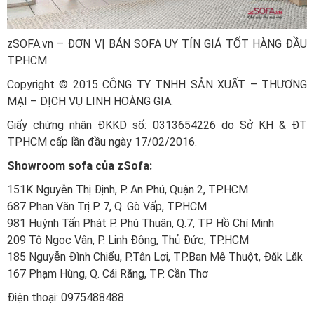
zSOFA.vn – ĐƠN VỊ BÁN SOFA UY TÍN GIÁ TỐT HÀNG ĐẦU
TP.HCM
Copyright © 2015 CÔNG TY TNHH SẢN XUẤT – THƯƠNG
MẠI – DỊCH VỤ LINH HOÀNG GIA.
Giấy chứng nhận ĐKKD số: 0313654226 do Sở KH & ĐT
TPHCM cấp lần đầu ngày 17/02/2016.
Showroom sofa của zSofa:
151K Nguyễn Thị Định, P. An Phú, Quận 2, TP.HCM
687 Phan Văn Trị P. 7, Q. Gò Vấp, TP.HCM
981 Huỳnh Tấn Phát P. Phú Thuận, Q.7, TP Hồ Chí Minh
209 Tô Ngọc Vân, P. Linh Đông, Thủ Đức, TP.HCM
185 Nguyễn Đình Chiểu, P.Tân Lợi, TP.Ban Mê Thuột, Đăk Lăk
167 Phạm Hùng, Q. Cái Răng, TP. Cần Thơ
Điện thoại: 0975488488