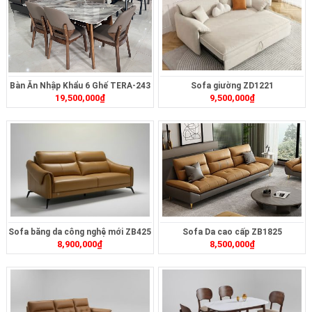
Bàn Ăn Nhập Khẩu 6 Ghế TERA-243
Sofa giường ZD1221
19,500,000
₫
9,500,000
₫
Sofa băng da công nghệ mới ZB425
Sofa Da cao cấp ZB1825
8,900,000
₫
8,500,000
₫