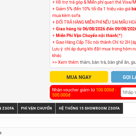
+ Hỗ trợ trả góp & Miễn phí quẹt thẻ Visa/
+ Giảm 5% đến 10% tối đa 1 triệu vào giá
bà
mua kèm sofa
+ ĐỔI TRẢ HÀNG MIỄN PHÍ NẾU SAI MẪU HO
+
Giao hàng từ 06/08/2026 đến 09/08/202
+
Miễn Phí Vận Chuyển nội thành
(*)
+ Giao Hàng Cấp Tốc nội thành Chỉ từ 2H (á
Lưu ý: chỉ áp dụng khi đặt mua trong hôm 
khác
>> Xem thêm
thảm
,
bàn trà
,
bàn ghế ăn
,
gi
MUA NGAY
GỌI L
Nhận voucher giảm từ
100.000đ -
500.000đ
N ZSOFA
PHÍ VẬN CHUYỂN
HỆ THỐNG 15 SHOWROOM ZSOFA
a