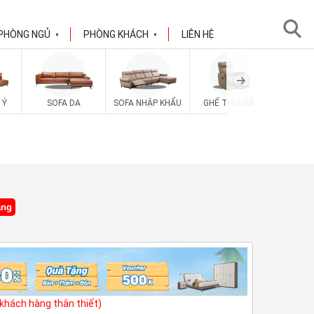
PHÒNG NGỦ
PHÒNG KHÁCH
LIÊN HỆ
▼
▼
 Ý
SOFA DA
SOFA NHẬP KHẨU
GHẾ THƯ GIÃN
SOFA V
ặng
(khách hàng thân thiết)