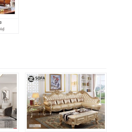
3
00
₫