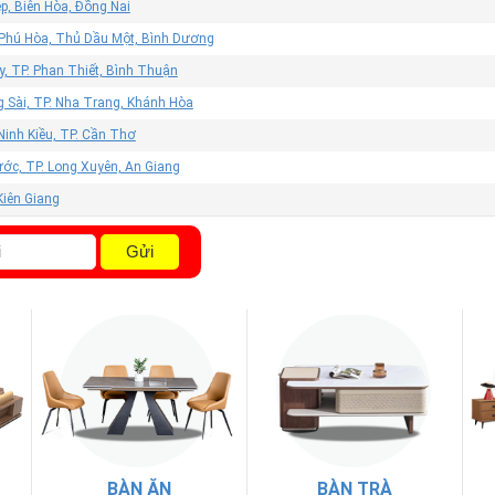
p, Biên Hòa, Đồng Nai
 Phú Hòa, Thủ Dầu Một, Bình Dương
, TP. Phan Thiết, Bình Thuận
g Sài, TP. Nha Trang, Khánh Hòa
Ninh Kiều, TP. Cần Thơ
ớc, TP. Long Xuyên, An Giang
 Kiên Giang
Gửi
BÀN ĂN
BÀN TRÀ