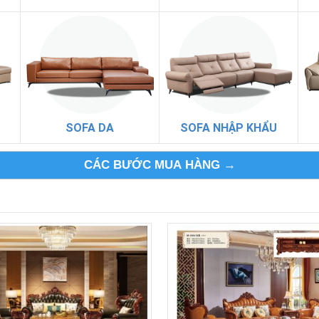
SOFA DA
SOFA NHẬP KHẨU
CÁC BƯỚC MUA HÀNG →