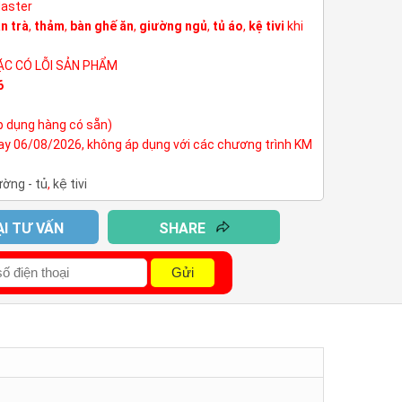
Master
n trà
,
thảm
,
bàn ghế ăn
,
giường ngủ
,
tủ áo
,
kệ tivi
khi
ẶC CÓ LỖI SẢN PHẨM
6
p dụng hàng có sẵn)
nay 06/08/2026, không áp dụng với các chương trình KM
ường - tủ
,
kệ tivi
ẠI TƯ VẤN
SHARE
Gửi