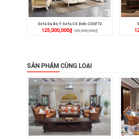
Sofa Da Bò Ý Sofa Cổ Điển CDSF72
S
125,000,000
₫
1
180,000,000
₫
SẢN PHẨM CÙNG LOẠI