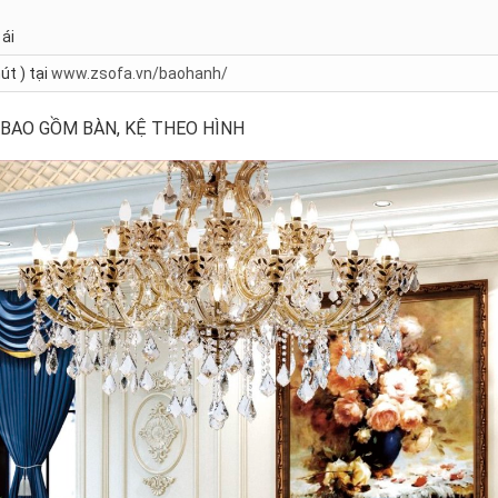
ái
út ) tại
www.zsofa.vn/baohanh/
 BAO GỒM BÀN, KỆ THEO HÌNH