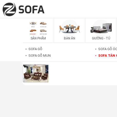
SẢN PHẨM
BÀN ĂN
GIƯỜNG - TỦ
SOFA GỖ
SOFA GỖ Ó
►
►
SOFA GỖ MUN
SOFA TÂN 
►
►