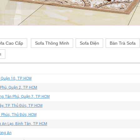
fa Cao Cấp
Sofa Thông Minh
Sofa Điện
Bàn Trà Sofa
h
, Quận 10, TP. HCM
 Phú, Quận 2, TP. HCM
ờng Tân Phú, Quận 7, TP. HCM
ây, TP. Thủ Đức, TP. HCM
n Phúc, Thủ Đức, HCM
 An Lạc, Bình Tân, TP. HCM
Long An