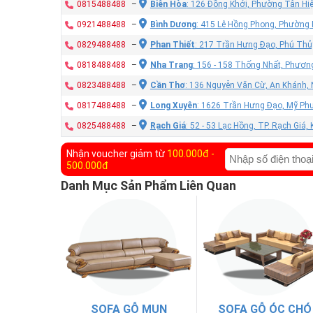
0815488488
–
Biên Hòa
: 126 Đồng Khởi, Phường Tân Hiệ
0921488488
–
Bình Dương
: 415 Lê Hồng Phong, Phường
0829488488
–
Phan Thiết
: 217 Trần Hưng Đạo, Phú Thủy
0818488488
–
Nha Trang
: 156 - 158 Thống Nhất, Phươn
0823488488
–
Cần Thơ
: 136 Nguyễn Văn Cừ, An Khánh, 
0817488488
–
Long Xuyên
: 1626 Trần Hưng Đạo, Mỹ Phư
0825488488
–
Rạch Giá
: 52 - 53 Lạc Hồng, TP. Rạch Giá,
Nhận voucher giảm từ
100.000đ -
500.000đ
Danh Mục Sản Phẩm Liên Quan
SOFA GỖ MUN
SOFA GỖ ÓC CHÓ