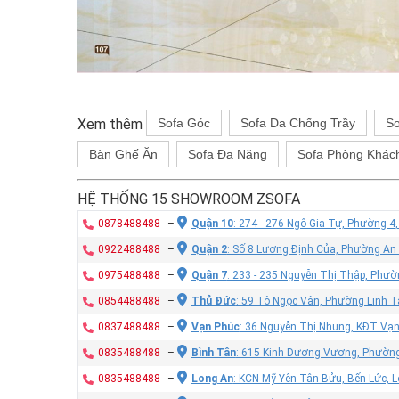
Xem thêm
Sofa Góc
Sofa Da Chống Trầy
So
Bàn Ghế Ăn
Sofa Đa Năng
Sofa Phòng Khác
HỆ THỐNG 15 SHOWROOM ZSOFA
0878488488
–
Quận 10
: 274 - 276 Ngô Gia Tự, Phường 4
0922488488
–
Quận 2
: Số 8 Lương Định Của, Phường An
0975488488
–
Quận 7
: 233 - 235 Nguyễn Thị Thập, Phư
0854488488
–
Thủ Đức
: 59 Tô Ngọc Vân, Phường Linh T
0837488488
–
Vạn Phúc
: 36 Nguyễn Thị Nhung, KĐT Vạ
0835488488
–
Bình Tân
: 615 Kinh Dương Vương, Phường
0835488488
–
Long An
: KCN Mỹ Yên Tân Bửu, Bến Lức, 