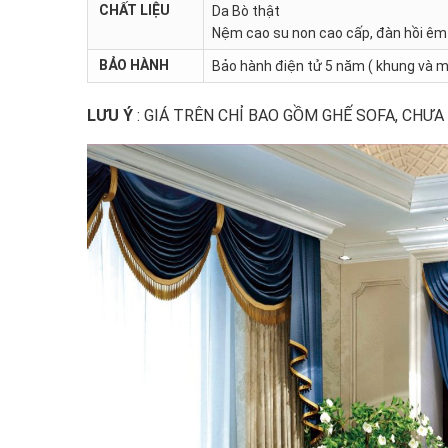
CHẤT LIỆU
Da Bò thật
Nệm cao su non cao cấp, đàn hồi êm 
BẢO HÀNH
Bảo hành điện tử 5 năm ( khung và m
LƯU Ý
: GIÁ TRÊN CHỈ BAO GỒM GHẾ SOFA, CHƯA