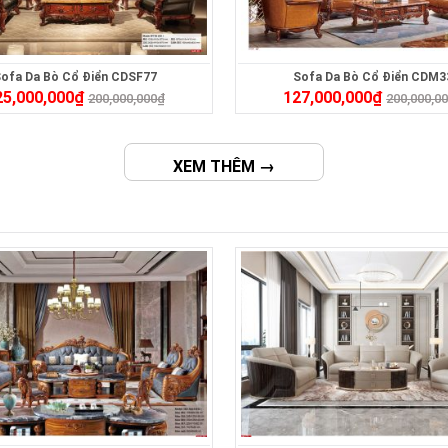
ofa Da Bò Cổ Điển CDSF77
Sofa Da Bò Cổ Điển CDM3
25,000,000
₫
127,000,000
₫
200,000,000
₫
200,000,0
XEM THÊM →