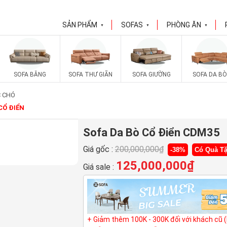
SẢN PHẨM
SOFAS
PHÒNG ĂN
▼
▼
▼
SOFA BĂNG
SOFA THƯ GIÃN
SOFA GIƯỜNG
SOFA DA BÒ
C CHÓ
CỔ ĐIỂN
Sofa Da Bò Cổ Điển CDM35
Giá gốc :
200,000,000
₫
-38%
Có Quà T
125,000,000
₫
Giá sale :
+ Giảm thêm 100K - 300K đối với khách cũ 