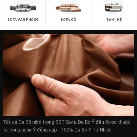
SOFA VĂN PHÒNG
SOFA GỖ
BÀN - KỆ
Sofa tân cổ điển giá rẻ hcm:
Doanh nghiệp duy nhất tại TPHCM cung cấp ghế sofa với
mức giá hợp lý nhất cho khách hàng.
Dù bạn thu nhập thấp thì mong muốn về một bộ ghế sofa
chất lượng nhất vẫn sẽ là hiện thực với những phương thức
thanh toán đa dạng cùng mức giá ghế sofa hợp lý nhất với
túi tiền của khách hàng.
Tất cả Da Bò nằm trong BST Sofa Da Bò Ý đều được thuộc
Đế có những mức giá ghế sofa tốt nhất hãy đến ngay
từ công nghệ Ý đẳng cấp - 100% Da Bò Ý Tự Nhiên
zSofa.