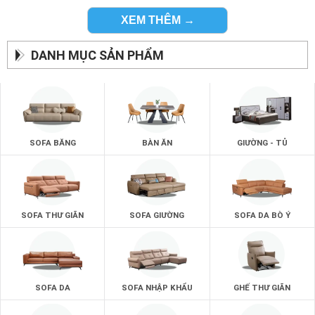
XEM THÊM →
DANH MỤC SẢN PHẨM
Ghế sofa tân cô điển đa dạng chỉ có tại zSofa :
SOFA BĂNG
BÀN ĂN
GIƯỜNG - TỦ
Đủ mọi kiểu dáng ghế sofa tân cổ điển, sofa góc, sofa
giường, sofa đơn, sofa băng…
Tất cả đều mang một phong thái tân cổ điển và sang trọng
nhất dành cho phòng khách.
SOFA THƯ GIÃN
SOFA GIƯỜNG
SOFA DA BÒ Ý
Bạn là người sành điệu thì không thể bỏ lỡ những giá trị
thẩm mỹ đẹp nhất từ những bộ ghế sofa tân cổ điển
không bao giờ lỗi thời từ zSofa.
SOFA DA
SOFA NHẬP KHẨU
GHẾ THƯ GIÃN