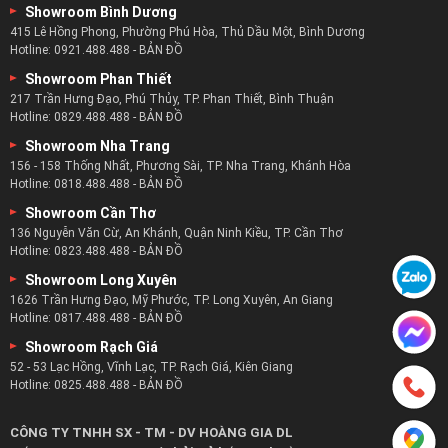
Một điểm rất đặc biệt của kiểu ghế sofa này chính là mang
Showroom Bình Dương
đến cho phòng khách một không gian sang trọng.
415 Lê Hồng Phong, Phường Phú Hòa, Thủ Dầu Một, Bình Dương
Hotline:
0921.488.488
-
BẢN ĐỒ
Showroom Phan Thiết
217 Trần Hưng Đạo, Phú Thủy, TP. Phan Thiết, Bình Thuận
Hotline:
0829.488.488
-
BẢN ĐỒ
Showroom Nha Trang
156 - 158 Thống Nhất, Phương Sài, TP. Nha Trang, Khánh Hòa
Hotline:
0818.488.488
-
BẢN ĐỒ
Showroom Cần Thơ
136 Nguyễn Văn Cừ, An Khánh, Quận Ninh Kiều, TP. Cần Thơ
Hotline:
0823.488.488
-
BẢN ĐỒ
Showroom Long Xuyên
1626 Trần Hưng Đạo, Mỹ Phước, TP. Long Xuyên, An Giang
Hotline:
0817.488.488
-
BẢN ĐỒ
Showroom Rạch Giá
52 - 53 Lạc Hồng, Vĩnh Lạc, TP. Rạch Giá, Kiên Giang
Những nơi nên chọn sofa tân cổ điển :
Hotline:
0825.488.488
-
BẢN ĐỒ
Ghế sofa thường dành cho phòng khách nhưng với bộ ghế
CÔNG TY TNHH SX - TM - DV HOÀNG GIA DL
sofa này nó sẽ phù hợp với nhiều không gian hơn không chỉ