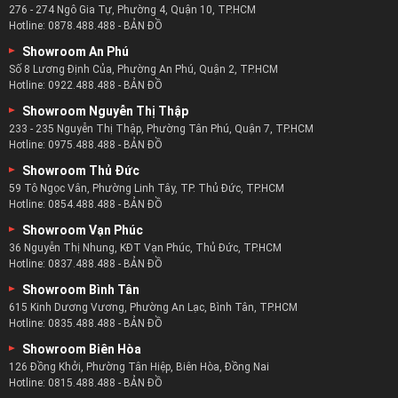
276 - 274 Ngô Gia Tự, Phường 4, Quận 10, TP.HCM
vòng 1 ngày làm việc ( nếu sản phẩm có sẳn tại kho của công
Hotline:
0878.488.488
-
BẢN ĐỒ
ty) Các khu vực còn lại của thành phố Hồ Chí Minh như Quận
Showroom An Phú
9, Quận 12, Huyện Nhà Bè, Huyện Cần Giờ, Hóc Môn, Củ Chi
Số 8 Lương Định Của, Phường An Phú, Quận 2, TP.HCM
nhận hàng sau 2 ngày làm việc.
Hotline:
0922.488.488
-
BẢN ĐỒ
Showroom Nguyễn Thị Thập
Dòng ghế sofa tân cổ điển có gì đặc biệt :
233 - 235 Nguyễn Thị Thập, Phường Tân Phú, Quận 7, TP.HCM
Hotline:
0975.488.488
-
BẢN ĐỒ
Là sản phẩm có sự kết hợp hài hòa giữa hai phong cách cổ
Showroom Thủ Đức
điển và hiện đại các mẫu sofa tân cổ điển tạo nên cho gia
59 Tô Ngọc Vân, Phường Linh Tây, TP. Thủ Đức, TP.HCM
đình không gian phòng khách sang trọng cho các căn biệt
Hotline:
0854.488.488
-
BẢN ĐỒ
thự hay những căn hộ chung cư cao cấp.
Showroom Vạn Phúc
Là dòng ghế sofa với thiết kế kiểu Châu Âu với kiểu dáng
36 Nguyễn Thị Nhung, KĐT Vạn Phúc, Thủ Đức, TP.HCM
đẹp, sang trọng và cổ kính và giúp tạo nên sự ấm áp cho
Hotline:
0837.488.488
-
BẢN ĐỒ
người dùng.
Showroom Bình Tân
615 Kinh Dương Vương, Phường An Lạc, Bình Tân, TP.HCM
Là một kiểu dáng ghế sofa với phong cách quý tộc với
Hotline:
0835.488.488
-
BẢN ĐỒ
thiết kế sang trọng bắt mắt nhất .
Showroom Biên Hòa
Đây là kiểu dáng ghế sofa thường có màu sắc ấm áp với
126 Đồng Khởi, Phường Tân Hiệp, Biên Hòa, Đồng Nai
mong muốn tạo nên sự thoải mái cho người dùng.
Hotline:
0815.488.488
-
BẢN ĐỒ