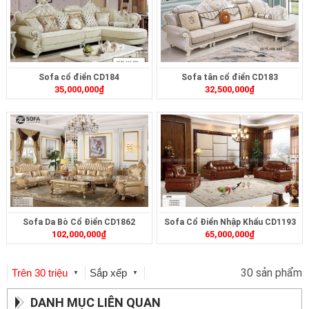
Sofa cổ điển CD184
Sofa tân cổ điển CD183
35,000,000
₫
32,500,000
₫
Sofa Da Bò Cổ Điển CD1862
Sofa Cổ Điển Nhập Khẩu CD1193
102,000,000
₫
65,000,000
₫
30 sản phẩm
Trên 30 triệu
Sắp xếp
▼
▼
DANH MỤC LIÊN QUAN