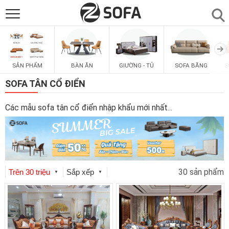
SẢN PHẨM
▼
SẢN PHẨM
BÀN ĂN
GIƯỜNG - TỦ
SOFA BĂNG
S
SOFAS
▼
SOFA TÂN CỔ ĐIỂN
PHÒNG ĂN
▼
Các mẫu sofa tân cổ điển nhập khẩu mới nhất
...
PHÒNG NGỦ
▼
PHÒNG KHÁCH
▼
30 sản phẩm
Trên 30 triệu
Sắp xếp
▼
▼
LIÊN HỆ