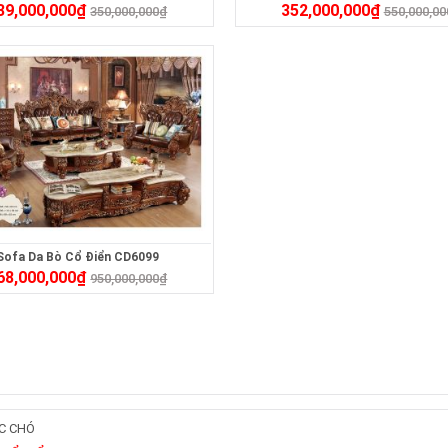
39,000,000
₫
352,000,000
₫
350,000,000
₫
550,000,00
Sofa Da Bò Cổ Điển CD6099
68,000,000
₫
950,000,000
₫
C CHÓ