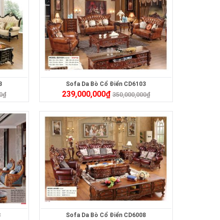
3
Sofa Da Bò Cổ Điển CD6103
239,000,000
₫
0
₫
350,000,000
₫
3
Sofa Da Bò Cổ Điển CD6008