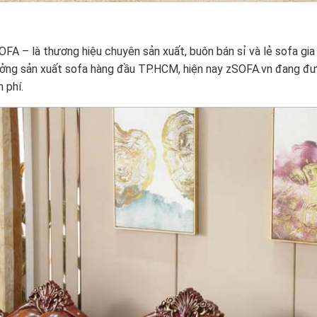
A – là thương hiệu chuyên sản xuất, buôn bán sỉ và lẻ sofa gia
xưởng sản xuất sofa hàng đầu TP.HCM, hiện nay zSOFA.vn đang đư
 phí.