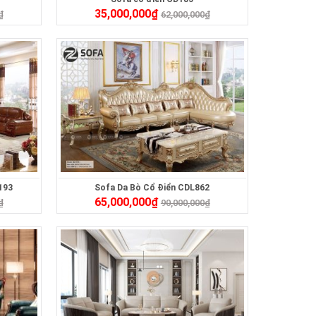
35,000,000
₫
₫
62,000,000
₫
193
Sofa Da Bò Cổ Điển CDL862
65,000,000
₫
₫
90,000,000
₫