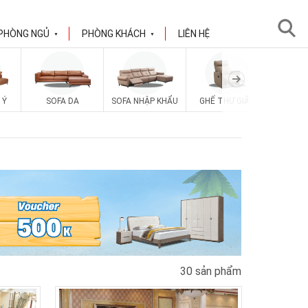
PHÒNG NGỦ
PHÒNG KHÁCH
LIÊN HỆ
▼
▼
 Ý
SOFA DA
SOFA NHẬP KHẨU
GHẾ THƯ GIÃN
SOFA V
30 sản phẩm