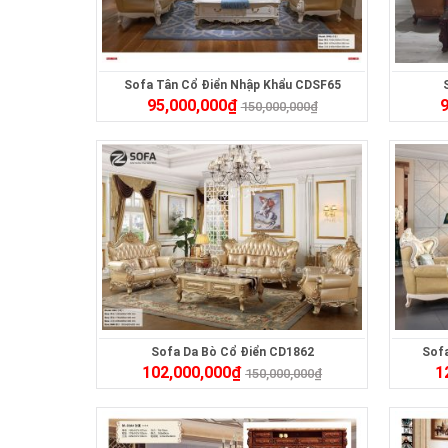
Sofa Tân Cổ Điển Nhập Khẩu CDSF65
95,000,000
₫
9
150,000,000
₫
Sofa Da Bò Cổ Điển CD1862
Sofa
102,000,000
₫
1
150,000,000
₫