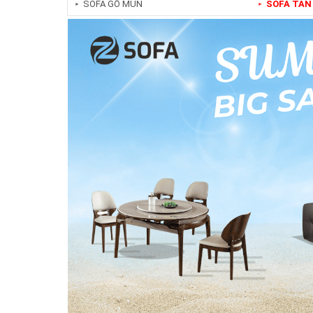
SOFA GỖ MUN
SOFA TÂN
►
►