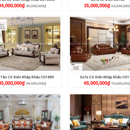
34,000,000
₫
35,000,000
₫
40,000,000
₫
62,000,000
 Tân Cổ Điển Nhập Khẩu CD1889
Sofa Cổ Điển Nhập Khẩu CD1
45,000,000
₫
65,000,000
₫
90,000,000
₫
72,000,000