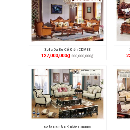
Sofa Da Bò Cổ Điển CDM33
127,000,000
₫
2
200,000,000
₫
Sofa Da Bò Cổ Điển CD6085