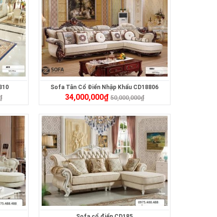
810
Sofa Tân Cổ Điển Nhập Khẩu CD18806
34,000,000
₫
₫
50,000,000
₫
Sofa cổ điển CD185