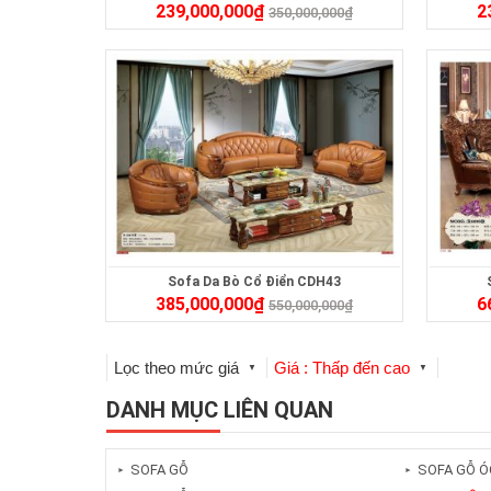
239,000,000
₫
2
350,000,000
₫
Sofa Da Bò Cổ Điển CDH43
385,000,000
₫
6
550,000,000
₫
Lọc theo mức giá
Giá : Thấp đến cao
▼
▼
DANH MỤC LIÊN QUAN
SOFA GỖ
SOFA GỖ Ó
►
►