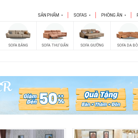
SẢN PHẨM
SOFAS
PHÒNG ĂN
▼
▼
▼
SOFA BĂNG
SOFA THƯ GIÃN
SOFA GIƯỜNG
SOFA DA BÒ