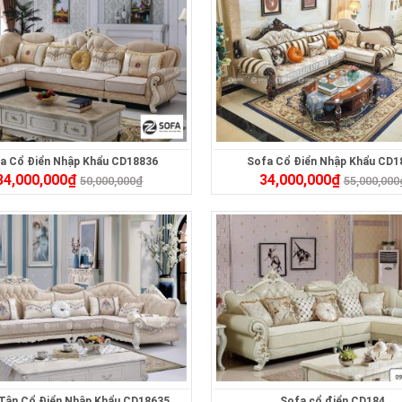
a Cổ Điển Nhập Khẩu CD18836
Sofa Cổ Điển Nhập Khẩu CD1
34,000,000
₫
34,000,000
₫
50,000,000
₫
55,000,000
Tân Cổ Điển Nhập Khẩu CD18635
Sofa cổ điển CD184