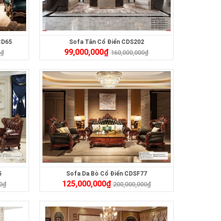
CD65
Sofa Tân Cổ Điển CDS202
99,000,000
₫
0
₫
160,000,000
₫
5
Sofa Da Bò Cổ Điển CDSF77
125,000,000
₫
0
₫
200,000,000
₫