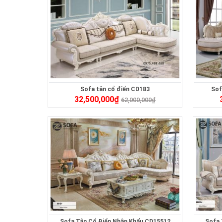
Sofa tân cổ điển CD183
Sof
32,500,000
₫
62,000,000
₫
Sofa Tân Cổ Điển Nhập Khẩu CD15512
Sofa 