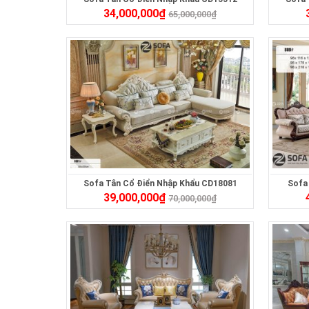
34,000,000
₫
65,000,000
₫
Sofa Tân Cổ Điển Nhập Khẩu CD18081
Sofa
39,000,000
₫
70,000,000
₫