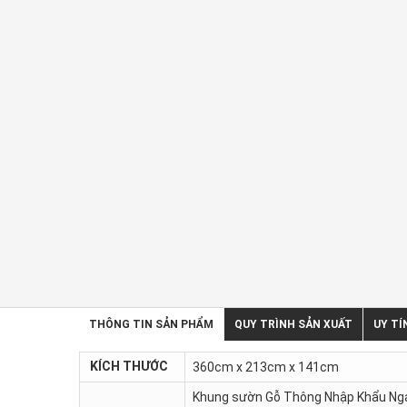
THÔNG TIN SẢN PHẨM
QUY TRÌNH SẢN XUẤT
UY TÍ
KÍCH THƯỚC
360cm x 213cm x 141cm
Khung sườn Gỗ Thông Nhập Khẩu Ng