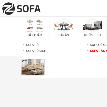
SẢN PHẨM
BÀN ĂN
GIƯỜNG - TỦ
SOFA GỖ
SOFA GỖ Ó
►
►
SOFA GỖ MUN
SOFA TÂN 
►
►