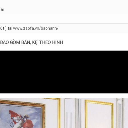
ái
út ) tại
www.zsofa.vn/baohanh/
 BAO GỒM BÀN, KỆ THEO HÌNH