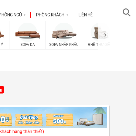
PHÒNG NGỦ
PHÒNG KHÁCH
LIÊN HỆ
▼
▼
 Ý
SOFA DA
SOFA NHẬP KHẨU
GHẾ THƯ GIÃN
SOFA V
ng
(khách hàng thân thiết)