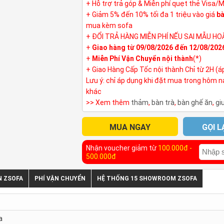
+ Hỗ trợ trả góp & Miễn phí quẹt thẻ Visa/
+ Giảm 5% đến 10% tối đa 1 triệu vào giá
bà
mua kèm sofa
+ ĐỔI TRẢ HÀNG MIỄN PHÍ NẾU SAI MẪU HO
+
Giao hàng từ 09/08/2026 đến 12/08/202
+
Miễn Phí Vận Chuyển nội thành
(*)
+ Giao Hàng Cấp Tốc nội thành Chỉ từ 2H (á
Lưu ý: chỉ áp dụng khi đặt mua trong hôm 
khác
>> Xem thêm
thảm
,
bàn trà
,
bàn ghế ăn
,
gi
MUA NGAY
GỌI L
Nhận voucher giảm từ
100.000đ -
500.000đ
N ZSOFA
PHÍ VẬN CHUYỂN
HỆ THỐNG 15 SHOWROOM ZSOFA
a