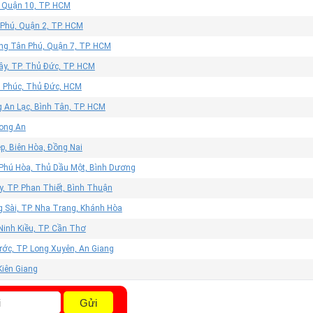
, Quận 10, TP. HCM
 Phú, Quận 2, TP. HCM
ờng Tân Phú, Quận 7, TP. HCM
ây, TP. Thủ Đức, TP. HCM
n Phúc, Thủ Đức, HCM
 An Lạc, Bình Tân, TP. HCM
Long An
p, Biên Hòa, Đồng Nai
 Phú Hòa, Thủ Dầu Một, Bình Dương
, TP. Phan Thiết, Bình Thuận
g Sài, TP. Nha Trang, Khánh Hòa
Ninh Kiều, TP. Cần Thơ
ớc, TP. Long Xuyên, An Giang
 Kiên Giang
Gửi