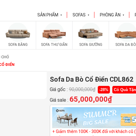
SẢN PHẨM
SOFAS
PHÒNG ĂN
▼
▼
▼
SOFA BĂNG
SOFA THƯ GIÃN
SOFA GIƯỜNG
SOFA DA BÒ
C CHÓ
CỔ ĐIỂN
Sofa Da Bò Cổ Điển CDL862
Giá gốc :
90,000,000
₫
-28%
Có Quà Tặ
65,000,000
₫
Giá sale :
+ Giảm thêm 100K - 300K đối với khách cũ 