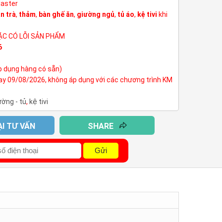
Master
n trà
,
thảm
,
bàn ghế ăn
,
giường ngủ
,
tủ áo
,
kệ tivi
khi
ẶC CÓ LỖI SẢN PHẨM
6
p dụng hàng có sẵn)
nay 09/08/2026, không áp dụng với các chương trình KM
ường - tủ
,
kệ tivi
ẠI TƯ VẤN
SHARE
Gửi