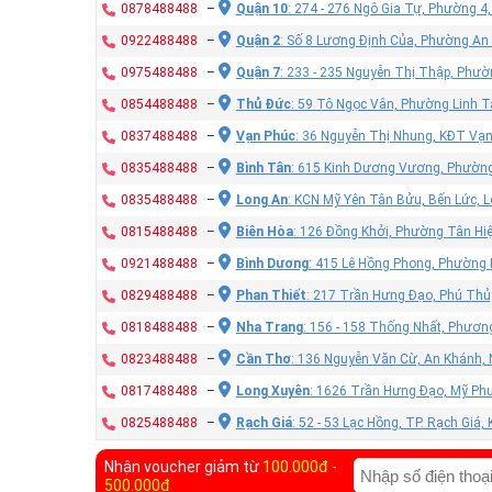
0878488488
–
Quận 10
: 274 - 276 Ngô Gia Tự, Phường 4
0922488488
–
Quận 2
: Số 8 Lương Định Của, Phường An
0975488488
–
Quận 7
: 233 - 235 Nguyễn Thị Thập, Phư
0854488488
–
Thủ Đức
: 59 Tô Ngọc Vân, Phường Linh T
0837488488
–
Vạn Phúc
: 36 Nguyễn Thị Nhung, KĐT Vạ
0835488488
–
Bình Tân
: 615 Kinh Dương Vương, Phường
0835488488
–
Long An
: KCN Mỹ Yên Tân Bửu, Bến Lức, 
0815488488
–
Biên Hòa
: 126 Đồng Khởi, Phường Tân Hiệ
0921488488
–
Bình Dương
: 415 Lê Hồng Phong, Phường
0829488488
–
Phan Thiết
: 217 Trần Hưng Đạo, Phú Thủy
0818488488
–
Nha Trang
: 156 - 158 Thống Nhất, Phươn
0823488488
–
Cần Thơ
: 136 Nguyễn Văn Cừ, An Khánh, 
0817488488
–
Long Xuyên
: 1626 Trần Hưng Đạo, Mỹ Phư
0825488488
–
Rạch Giá
: 52 - 53 Lạc Hồng, TP. Rạch Giá,
Nhận voucher giảm từ
100.000đ -
500.000đ