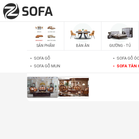
SẢN PHẨM
BÀN ĂN
GIƯỜNG - TỦ
SOFA GỖ
SOFA GỖ Ó
►
►
SOFA GỖ MUN
SOFA TÂN 
►
►