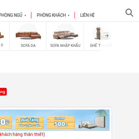
PHÒNG NGỦ
PHÒNG KHÁCH
LIÊN HỆ
▼
▼
SOFA V
 Ý
SOFA DA
SOFA NHẬP KHẨU
GHẾ THƯ GIÃN
ặng
(khách hàng thân thiết)