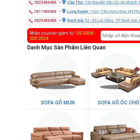
0823488488
–
Cần Thơ
: 136 Nguyễn Văn Cừ, An Khánh, 
0817488488
–
Long Xuyên
: 1626 Trần Hưng Đạo, Mỹ Phư
0825488488
–
Rạch Giá
: 52 - 53 Lạc Hồng, TP. Rạch Giá,
Nhận voucher giảm từ
100.000đ -
500.000đ
Danh Mục Sản Phẩm Liên Quan
SOFA GỖ MUN
SOFA GỖ ÓC CHÓ