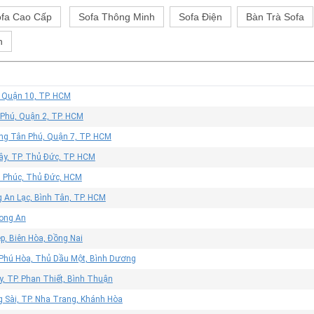
fa Cao Cấp
Sofa Thông Minh
Sofa Điện
Bàn Trà Sofa
h
, Quận 10, TP. HCM
 Phú, Quận 2, TP. HCM
ờng Tân Phú, Quận 7, TP. HCM
ây, TP. Thủ Đức, TP. HCM
n Phúc, Thủ Đức, HCM
 An Lạc, Bình Tân, TP. HCM
Long An
p, Biên Hòa, Đồng Nai
 Phú Hòa, Thủ Dầu Một, Bình Dương
, TP. Phan Thiết, Bình Thuận
g Sài, TP. Nha Trang, Khánh Hòa