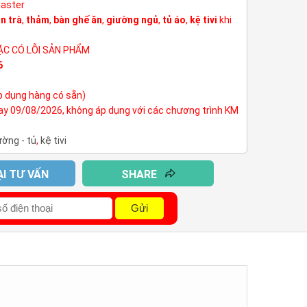
Master
n trà
,
thảm
,
bàn ghế ăn
,
giường ngủ
,
tủ áo
,
kệ tivi
khi
ẶC CÓ LỖI SẢN PHẨM
6
p dụng hàng có sẵn)
nay 09/08/2026, không áp dụng với các chương trình KM
ường - tủ
,
kệ tivi
ẠI TƯ VẤN
SHARE
Gửi