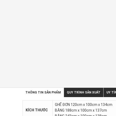
THÔNG TIN SẢN PHẨM
QUY TRÌNH SẢN XUẤT
UY TÍ
GHẾ ĐƠN 120cm x 100cm x 134cm
KÍCH THƯỚC
BĂNG 188cm x 100cm x 137cm
BĂNG 243cm x 100cm x 138cm