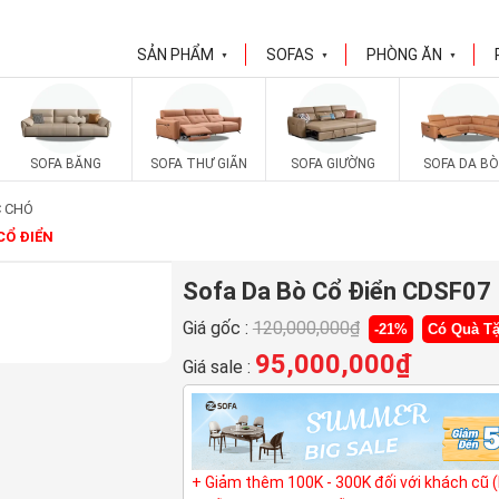
SẢN PHẨM
SOFAS
PHÒNG ĂN
▼
▼
▼
SOFA BĂNG
SOFA THƯ GIÃN
SOFA GIƯỜNG
SOFA DA BÒ
C CHÓ
CỔ ĐIỂN
Sofa Da Bò Cổ Điển CDSF07
Giá gốc :
120,000,000
₫
-21%
Có Quà T
95,000,000
₫
Giá sale :
+ Giảm thêm 100K - 300K đối với khách cũ 