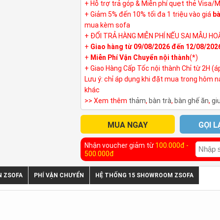
+ Hỗ trợ trả góp & Miễn phí quẹt thẻ Visa/
+ Giảm 5% đến 10% tối đa 1 triệu vào giá
bà
mua kèm sofa
+ ĐỔI TRẢ HÀNG MIỄN PHÍ NẾU SAI MẪU HO
+
Giao hàng từ 09/08/2026 đến 12/08/202
+
Miễn Phí Vận Chuyển nội thành
(*)
+ Giao Hàng Cấp Tốc nội thành Chỉ từ 2H (á
Lưu ý: chỉ áp dụng khi đặt mua trong hôm 
khác
>> Xem thêm
thảm
,
bàn trà
,
bàn ghế ăn
,
gi
MUA NGAY
GỌI L
Nhận voucher giảm từ
100.000đ -
500.000đ
N ZSOFA
PHÍ VẬN CHUYỂN
HỆ THỐNG 15 SHOWROOM ZSOFA