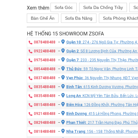
Xem thêm
Sofa Góc
Sofa Da Chống Trầy
So
Bàn Ghế Ăn
Sofa Đa Năng
Sofa Phòng Khác
HỆ THỐNG 15 SHOWROOM ZSOFA
0878488488
–
Quận 10
: 274 - 276 Ngô Gia Tự, Phường 4
0922488488
–
Quận 2
: Số 8 Lương Định Của, Phường An
0975488488
–
Quận 7
: 233 - 235 Nguyễn Thị Thập, Phư
0854488488
–
Thủ Đức
: 59 Tô Ngọc Vân, Phường Linh T
0837488488
–
Vạn Phúc
: 36 Nguyễn Thị Nhung, KĐT Vạ
0835488488
–
Bình Tân
: 615 Kinh Dương Vương, Phường
0835488488
–
Long An
: KCN Mỹ Yên Tân Bửu, Bến Lức, 
0815488488
–
Biên Hòa
: 126 Đồng Khởi, Phường Tân Hiệ
0921488488
–
Bình Dương
: 415 Lê Hồng Phong, Phường
0829488488
–
Phan Thiết
: 217 Trần Hưng Đạo, Phú Thủy
0818488488
–
Nha Trang
: 156 - 158 Thống Nhất, Phươn