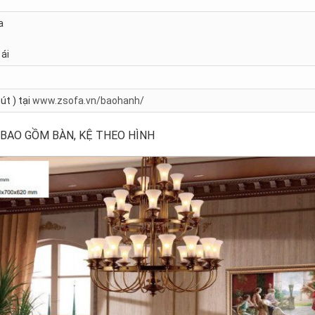
a
ái
út ) tại
www.zsofa.vn/baohanh/
 BAO GỒM BÀN, KỆ THEO HÌNH