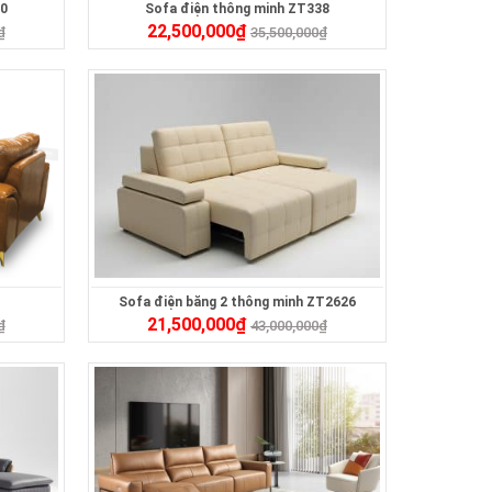
40
Sofa điện thông minh ZT338
22,500,000
₫
₫
35,500,000
₫
Sofa điện băng 2 thông minh ZT2626
21,500,000
₫
₫
43,000,000
₫