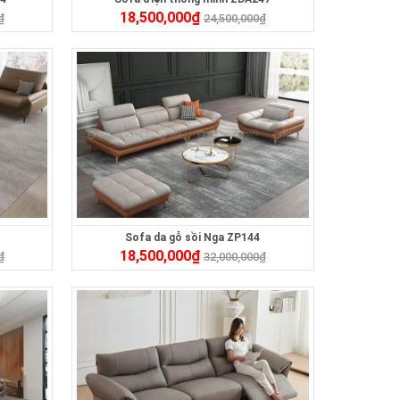
18,500,000
₫
₫
24,500,000
₫
Sofa da gỗ sồi Nga ZP144
18,500,000
₫
₫
32,000,000
₫