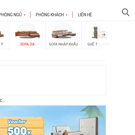
PHÒNG NGỦ
PHÒNG KHÁCH
LIÊN HỆ
▼
▼
 Ý
SOFA DA
SOFA NHẬP KHẨU
GHẾ THƯ GIÃN
SOFA V
ốc
...