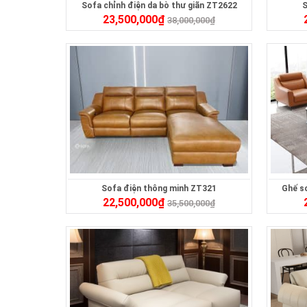
Sofa chỉnh điện da bò thư giãn ZT2622
S
23,500,000
₫
38,000,000
₫
Sofa điện thông minh ZT321
Ghế s
22,500,000
₫
35,500,000
₫