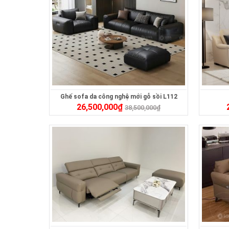
Ghế sofa da công nghệ mới gỗ sồi L112
26,500,000
₫
38,500,000
₫