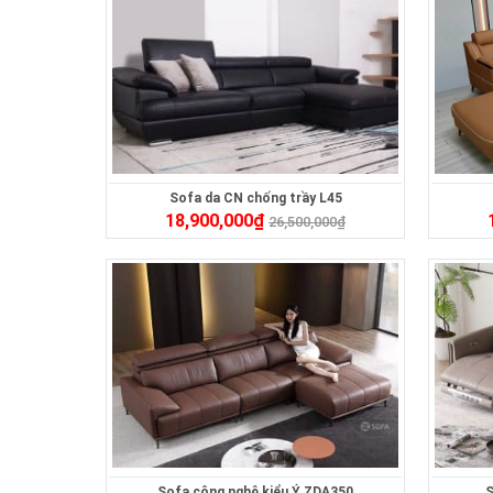
Sofa da CN chống trầy L45
18,900,000
₫
26,500,000
₫
Sofa công nghệ kiểu Ý ZDA350
S