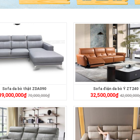
Sofa da bò thật ZDA090
Sofa điện da bò Ý ZT240
39,000,000
₫
32,500,000
₫
70,000,000
₫
42,000,000