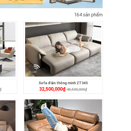
164 sản phẩm
Sofa điện thông minh ZT345
32,500,000
₫
₫
45,500,000
₫