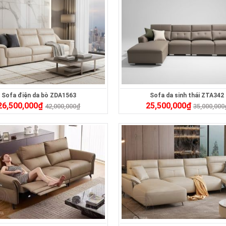
Sofa điện da bò ZDA1563
Sofa da sinh thái ZTA342
26,500,000
₫
25,500,000
₫
42,000,000
₫
35,000,000