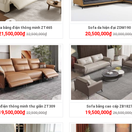
a băng điện thông minh ZT465
Sofa da hiện đại ZDM190
21,500,000
₫
20,500,000
₫
32,500,000
₫
30,000,000
điện thông minh thư giãn ZT309
Sofa băng cao cấp ZB182
19,500,000
₫
19,500,000
₫
22,500,000
₫
26,500,000