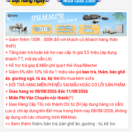
+ Giảm thêm 100K - 300K đối với khách cũ (khách hàng thân
thiết)
+ Tặng bàn trà hoặc kệ tivi cao cấp trị giá 3,5 triệu (áp dụng
khách TT, mã da sẵn LA)
+ Hỗ trợ trả góp & Miễn phí quẹt thẻ Visa/Master
+ Giảm 5% đến 10% tối đa 1 triệu vào giá
bàn trà
,
thảm
,
bàn ghế
ăn
,
giường ngủ
,
tủ áo
,
kệ tivi
khi mua kèm sofa
+ ĐỔI TRẢ HÀNG MIỄN PHÍ NẾU SAI MẪU HOẶC CÓ LỖI SẢN PHẨM
+
Giao hàng từ 08/08/2026 đến 11/08/2026
+
Miễn Phí Vận Chuyển nội thành
(*)
+ Giao Hàng Cấp Tốc nội thành Chỉ từ 2H (áp dụng hàng có sẵn)
Lưu ý: chỉ áp dụng khi đặt mua trong hôm nay 08/08/2026, không
áp dụng với các chương trình KM khác
>> Xem thêm
thảm
,
bàn trà
,
bàn ghế ăn
,
giường - tủ
,
kệ tivi