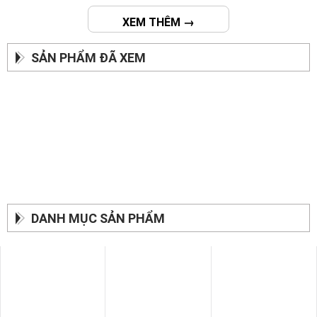
XEM THÊM →
SẢN PHẨM ĐÃ XEM
DANH MỤC SẢN PHẨM
SOFA BĂNG
BÀN ĂN
GIƯỜNG - TỦ
SOFA THƯ GIÃN
SOFA GIƯỜNG
SOFA DA BÒ Ý