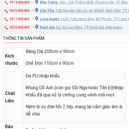
0818488488
–
Nha Trang
: 156 - 158 Thống Nhất, Phương Sài, TP. Nh
0823488488
–
Cần Thơ
: 136 Nguyễn Văn Cừ, An Khánh, Ninh Kiều, TP
0817488488
–
Long Xuyên
: 1626 Trần Hưng Đạo, Mỹ Phước, TP. Long 
0825488488
–
Rạch Giá
: 52 - 53 Lạc Hồng, TP. Rạch Giá, Kiên Giang
THÔNG TIN SẢN PHẨM
Băng Dài 200cm x 90cm
Kích
thước
Ghế Đơn 110cm x 90cm
Da PU nhập khẩu
Khung Gỗ Ash (còn gọi Sồi Nga hoặc Tần bì)Nhập
Chất
Khẩu đã qua xử lý chống cong vênh mối mọt
Liệu
Nệm lò xo đàn hồi 2 lớp, mang lại cảm giác êm ái
dễ chịu
Bảo