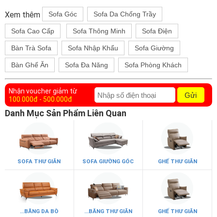
Xem thêm
Sofa Góc
Sofa Da Chống Trầy
Sofa Cao Cấp
Sofa Thông Minh
Sofa Điện
Bàn Trà Sofa
Sofa Nhập Khẩu
Sofa Giường
Bàn Ghế Ăn
Sofa Đa Năng
Sofa Phòng Khách
Nhận voucher giảm từ
Gửi
100.000đ - 500.000đ
Danh Mục Sản Phẩm Liên Quan
SOFA THƯ GIÃN
SOFA GIƯỜNG GÓC
GHẾ THƯ GIÃN
...BĂNG DA BÒ
...BĂNG THƯ GIÃN
GHẾ THƯ GIÃN