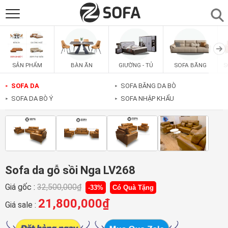
SẢN PHẨM
▼
BÀN ĂN
GIƯỜNG - TỦ
SOFA BĂNG
S
SẢN PHẨM
SOFAS
▼
SOFA DA
SOFA BĂNG DA BÒ
►
►
SOFA DA BÒ Ý
SOFA NHẬP KHẨU
►
►
PHÒNG ĂN
▼
PHÒNG NGỦ
▼
PHÒNG KHÁCH
▼
Sofa da gỗ sồi Nga LV268
Giá gốc :
32,500,000
₫
-33%
Có Quà Tặng
LIÊN HỆ
21,800,000
₫
Giá sale :