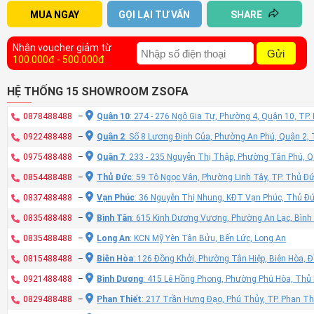
MUA NGAY
GỌI LẠI TƯ VẤN
SHARE
Nhận voucher giảm từ
Gửi
100.000đ - 500.000đ
HỆ THỐNG 15 SHOWROOM ZSOFA
0878488488
–
Quận 10
: 274 - 276 Ngô Gia Tự, Phường 4, Quận 10, TP
0922488488
–
Quận 2
: Số 8 Lương Định Của, Phường An Phú, Quận 2,
0975488488
–
Quận 7
: 233 - 235 Nguyễn Thị Thập, Phường Tân Phú, 
0854488488
–
Thủ Đức
: 59 Tô Ngọc Vân, Phường Linh Tây, TP. Thủ Đ
0837488488
–
Vạn Phúc
: 36 Nguyễn Thị Nhung, KĐT Vạn Phúc, Thủ Đ
0835488488
–
Bình Tân
: 615 Kinh Dương Vương, Phường An Lạc, Bình
0835488488
–
Long An
: KCN Mỹ Yên Tân Bửu, Bến Lức, Long An
0815488488
–
Biên Hòa
: 126 Đồng Khởi, Phường Tân Hiệp, Biên Hòa, 
0921488488
–
Bình Dương
: 415 Lê Hồng Phong, Phường Phú Hòa, Thủ
0829488488
–
Phan Thiết
: 217 Trần Hưng Đạo, Phú Thủy, TP. Phan Th