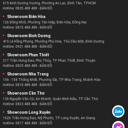
Showroom Bình Tân
615 Kinh Dương Vương, Phường An Lạc, Bình Tân, TP.HCM
Hotline:
0835.488.488
-
BẢN ĐỒ
Showroom Biên Hòa
126 Đồng Khởi, Phường Tân Hiệp, Biên Hòa, Đồng Nai
Hotline:
0815.488.488
-
BẢN ĐỒ
Showroom Bình Dương
415 Lê Hồng Phong, Phường Phú Hòa, Thủ Dầu Một, Bình Dương
Hotline:
0921.488.488
-
BẢN ĐỒ
Showroom Phan Thiết
217 Trần Hưng Đạo, Phú Thủy, TP. Phan Thiết, Bình Thuận
Hotline:
0829.488.488
-
BẢN ĐỒ
Showroom Nha Trang
156 - 158 Thống Nhất, Phương Sài, TP. Nha Trang, Khánh Hòa
Hotline:
0818.488.488
-
BẢN ĐỒ
Showroom Cần Thơ
136 Nguyễn Văn Cừ, An Khánh, Quận Ninh Kiều, TP. Cần Thơ
Hotline:
0823.488.488
-
BẢN ĐỒ
Showroom Long Xuyên
1626 Trần Hưng Đạo, Mỹ Phước, TP. Long Xuyên, An Giang
Hotline:
0817.488.488
-
BẢN ĐỒ