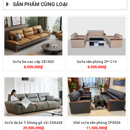
SẢN PHẨM CÙNG LOẠI
Sofa Da cao cấp ZB1825
Sofa văn phòng ZP-C15
8,500,000
₫
9,500,000
₫
Sofa da bò Ý khung gỗ sồi ZDA428
Ghế sofa văn phòng ZP0024
29,500,000
₫
11,500,000
₫