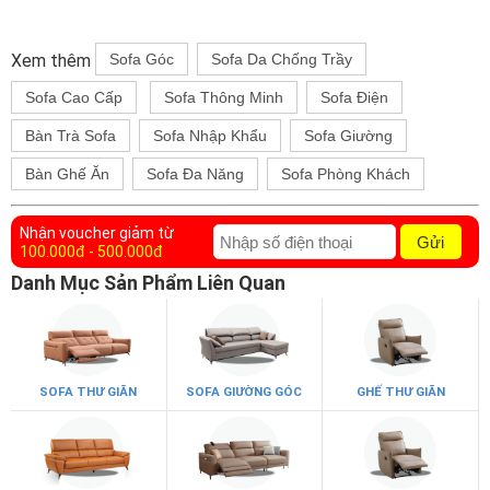
Xem thêm
Sofa Góc
Sofa Da Chống Trầy
Sofa Cao Cấp
Sofa Thông Minh
Sofa Điện
Bàn Trà Sofa
Sofa Nhập Khẩu
Sofa Giường
Bàn Ghế Ăn
Sofa Đa Năng
Sofa Phòng Khách
Nhận voucher giảm từ
Gửi
100.000đ - 500.000đ
Danh Mục Sản Phẩm Liên Quan
SOFA THƯ GIÃN
SOFA GIƯỜNG GÓC
GHẾ THƯ GIÃN