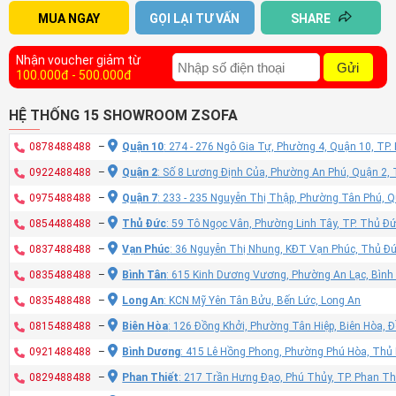
MUA NGAY
GỌI LẠI TƯ VẤN
SHARE
Nhận voucher giảm từ
Gửi
100.000đ - 500.000đ
HỆ THỐNG 15 SHOWROOM ZSOFA
0878488488
–
Quận 10
: 274 - 276 Ngô Gia Tự, Phường 4, Quận 10, TP
0922488488
–
Quận 2
: Số 8 Lương Định Của, Phường An Phú, Quận 2,
0975488488
–
Quận 7
: 233 - 235 Nguyễn Thị Thập, Phường Tân Phú, 
0854488488
–
Thủ Đức
: 59 Tô Ngọc Vân, Phường Linh Tây, TP. Thủ Đ
0837488488
–
Vạn Phúc
: 36 Nguyễn Thị Nhung, KĐT Vạn Phúc, Thủ Đ
0835488488
–
Bình Tân
: 615 Kinh Dương Vương, Phường An Lạc, Bình
0835488488
–
Long An
: KCN Mỹ Yên Tân Bửu, Bến Lức, Long An
0815488488
–
Biên Hòa
: 126 Đồng Khởi, Phường Tân Hiệp, Biên Hòa, 
0921488488
–
Bình Dương
: 415 Lê Hồng Phong, Phường Phú Hòa, Thủ
0829488488
–
Phan Thiết
: 217 Trần Hưng Đạo, Phú Thủy, TP. Phan Th