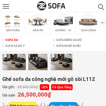
SẢN PHẨM
▼
BÀN ĂN
GIƯỜNG - TỦ
SOFA BĂNG
S
SẢN PHẨM
SOFAS
▼
SOFA DA
SOFA BĂNG DA BÒ
►
►
SOFA DA BÒ Ý
SOFA NHẬP KHẨU
►
►
PHÒNG ĂN
▼
PHÒNG NGỦ
▼
PHÒNG KHÁCH
▼
Ghế sofa da công nghệ mới gỗ sồi L112
Giá gốc :
38,500,000
₫
-31%
Có Quà Tặng
LIÊN HỆ
26,500,000
₫
Giá sale :