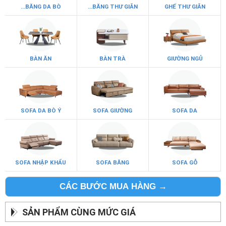
...BĂNG DA BÒ
...BĂNG THƯ GIÃN
GHẾ THƯ GIÃN
BÀN ĂN
BÀN TRÀ
GIƯỜNG NGỦ
SOFA DA BÒ Ý
SOFA GIƯỜNG
SOFA DA
SOFA NHẬP KHẨU
SOFA BĂNG
SOFA GỖ
CÁC BƯỚC MUA HÀNG →
SẢN PHẨM CÙNG MỨC GIÁ