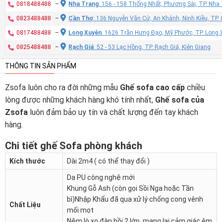
0818488488
–
Nha Trang
: 156 - 158 Thống Nhất, Phương Sài, TP. Nh
0823488488
–
Cần Thơ
: 136 Nguyễn Văn Cừ, An Khánh, Ninh Kiều, TP
0817488488
–
Long Xuyên
: 1626 Trần Hưng Đạo, Mỹ Phước, TP. Long 
0825488488
–
Rạch Giá
: 52 - 53 Lạc Hồng, TP. Rạch Giá, Kiên Giang
THÔNG TIN SẢN PHẨM
Zsofa luôn cho ra đời những mẫu
Ghế sofa cao cấp
chiều
lòng được những khách hàng khó tính nhất,
Ghế sofa của
Zsofa
luôn đảm bảo uy tín và chất lượng đến tay khách
hàng.
Chi tiết ghế Sofa phòng khách
Kích thước
Dài 2m4 ( có thể thay đổi )
Da PU công nghệ mới
Khung Gỗ Ash (còn gọi Sồi Nga hoặc Tần
bì)Nhập Khẩu đã qua xử lý chống cong vênh
Chất Liệu
mối mọt
Nệm lò xo đàn hồi 2 lớp, mang lại cảm giác êm