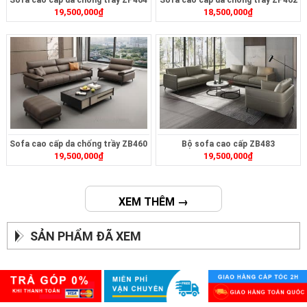
Sofa cao cấp da chống trầy ZP464
Sofa cao cấp da chống trầy ZP462
19,500,000
₫
18,500,000
₫
Sofa cao cấp da chống trầy ZB460
Bộ sofa cao cấp ZB483
19,500,000
₫
19,500,000
₫
XEM THÊM →
SẢN PHẨM ĐÃ XEM