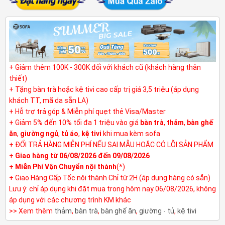
+ Giảm thêm 100K - 300K đối với khách cũ (khách hàng thân
thiết)
+ Tặng bàn trà hoặc kệ tivi cao cấp trị giá 3,5 triệu (áp dụng
khách TT, mã da sẵn LA)
+ Hỗ trợ trả góp & Miễn phí quẹt thẻ Visa/Master
+ Giảm 5% đến 10% tối đa 1 triệu vào giá
bàn trà
,
thảm
,
bàn ghế
ăn
,
giường ngủ
,
tủ áo
,
kệ tivi
khi mua kèm sofa
+ ĐỔI TRẢ HÀNG MIỄN PHÍ NẾU SAI MẪU HOẶC CÓ LỖI SẢN PHẨM
+
Giao hàng từ 06/08/2026 đến 09/08/2026
+
Miễn Phí Vận Chuyển nội thành
(*)
+ Giao Hàng Cấp Tốc nội thành Chỉ từ 2H (áp dụng hàng có sẵn)
Lưu ý: chỉ áp dụng khi đặt mua trong hôm nay 06/08/2026, không
áp dụng với các chương trình KM khác
>> Xem thêm
thảm
,
bàn trà
,
bàn ghế ăn
,
giường - tủ
,
kệ tivi