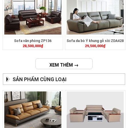
Sofa văn phòng ZP136
Sofa da bò Ý khung gỗ sồi ZDA428
28,500,000
₫
29,500,000
₫
XEM THÊM →
SẢN PHẨM CÙNG LOẠI