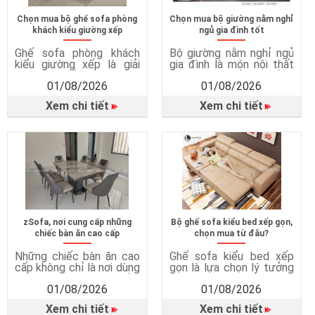
Chọn mua bộ ghế sofa phòng
Chọn mua bộ giường nằm nghỉ
khách kiểu giường xếp
ngủ gia đình tốt
Ghế sofa phòng khách
Bộ giường nằm nghỉ ngủ
kiểu giường xếp là giải
gia đình là món nội thất
pháp nội thất thông minh,
quan trọng, ảnh hưởng
01/08/2026
01/08/2026
kết hợp giữa ghế sofa và
trực tiếp đến chất lượng
giường ngủ trong cùng
giấc ngủ, sức khỏe và sự
Xem chi tiết
Xem chi tiết
một sản phẩm. Vì sao
tiện nghi trong cuộc
cần ghế sofa giường?
sống hằng ngày. Một
Tiết kiệm diện tích hiệu
chiếc giường ngủ phù
quả Sofa giường rất phù
hợp không chỉ mang đến
hợp với căn hộ chung cư,
giấc ngủ ngon mà còn
phòng ngủ nhỏ hoặc nhà
giúp bảo vệ sức khỏe, tối
có […]
ưu […]
zSofa, nơi cung cấp những
Bộ ghế sofa kiểu bed xếp gọn,
chiếc bàn ăn cao cấp
chọn mua từ đâu?
Những chiếc bàn ăn cao
Ghế sofa kiểu bed xếp
cấp không chỉ là nơi dùng
gọn là lựa chọn lý tưởng
bữa mà còn góp phần
cho những gia đình hiện
01/08/2026
01/08/2026
tạo nên không gian sinh
đại nhờ thiết kế đa năng,
hoạt chung ấm cúng và
tiết kiệm diện tích và
Xem chi tiết
Xem chi tiết
tiện nghi cho cả gia đình.
mang lại nhiều tiện ích