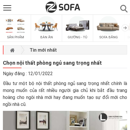
SẢN PHẨM
▼
SẢN PHẨM
BÀN ĂN
GIƯỜNG - TỦ
SOFA BĂNG
S
SOFAS
▼
Tin mới nhất
PHÒNG ĂN
▼
Chọn nội thất phòng ngủ sang trọng nhất
Ngày đăng : 12/01/2022
PHÒNG NGỦ
▼
Đầu tư một bộ nội thất phòng ngủ sang trọng nhất chính là
mong muốn của rất nhiều người gia chủ khi bắt đầu trang
PHÒNG KHÁCH
▼
hoàng cho ngôi nhà mới hay đang muốn tạo sự đổi mới cho
ngồi nhà cũ.
LIÊN HỆ