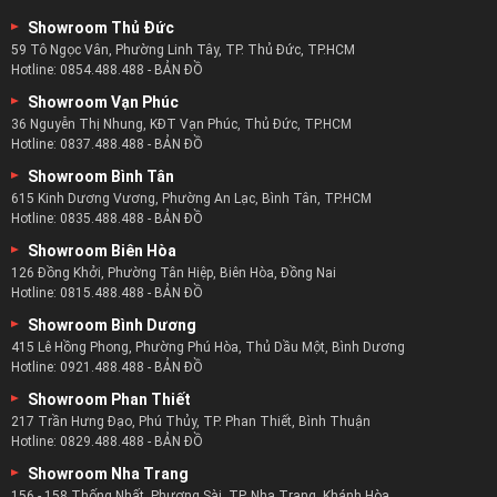
Showroom Thủ Đức
59 Tô Ngọc Vân, Phường Linh Tây, TP. Thủ Đức, TP.HCM
Hotline:
0854.488.488
-
BẢN ĐỒ
Showroom Vạn Phúc
36 Nguyễn Thị Nhung, KĐT Vạn Phúc, Thủ Đức, TP.HCM
Hotline:
0837.488.488
-
BẢN ĐỒ
Showroom Bình Tân
615 Kinh Dương Vương, Phường An Lạc, Bình Tân, TP.HCM
Hotline:
0835.488.488
-
BẢN ĐỒ
Showroom Biên Hòa
126 Đồng Khởi, Phường Tân Hiệp, Biên Hòa, Đồng Nai
Hotline:
0815.488.488
-
BẢN ĐỒ
Showroom Bình Dương
415 Lê Hồng Phong, Phường Phú Hòa, Thủ Dầu Một, Bình Dương
Hotline:
0921.488.488
-
BẢN ĐỒ
Showroom Phan Thiết
217 Trần Hưng Đạo, Phú Thủy, TP. Phan Thiết, Bình Thuận
Hotline:
0829.488.488
-
BẢN ĐỒ
Showroom Nha Trang
156 - 158 Thống Nhất, Phương Sài, TP. Nha Trang, Khánh Hòa