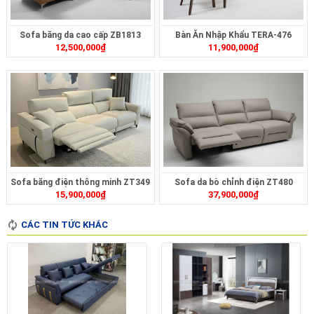
Sofa băng da cao cấp ZB1813
Bàn Ăn Nhập Khẩu TERA-476
12,500,000
₫
11,900,000
₫
Sofa băng điện thông minh ZT349
Sofa da bò chỉnh điện ZT480
15,900,000
₫
37,900,000
₫
CÁC TIN TỨC KHÁC