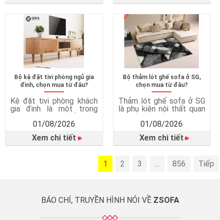
Vì sao cần có bàn ghế
dành cho gia đình. Vì sao
phòng ăn? Tạo không
nên chọn mua ghế sofa
gian sum họp gia đình
bed? Tối ưu không gian
Bàn ăn là nơi các thành
sống Ghế sofa bed kết
viên cùng […]
hợp hai […]
Bộ kệ đặt tivi phòng ngủ gia
Bộ thảm lót ghế sofa ở SG,
đình, chọn mua từ đâu?
chọn mua từ đâu?
Kệ đặt tivi phòng khách
Thảm lót ghế sofa ở SG
gia đình là một trong
là phụ kiện nội thất quan
những món nội thất quan
trọng, giúp hoàn thiện
01/08/2026
01/08/2026
trọng giúp phòng khách
không gian phòng khách
trở nên gọn gàng, tiện
và mang lại nhiều lợi ích
Xem chi tiết
Xem chi tiết
nghi và thẩm mỹ hơn.
trong quá trình sử dụng.
Không chỉ đơn thuần là
Thảm lót ghế sofa không
nơi đặt tivi, kệ tivi còn
chỉ là món phụ kiện trang
mang đến nhiều giá trị
1
trí mà còn góp phần bảo
2
3
…
856
Tiếp
trong sinh hoạt hằng
vệ sàn nhà, tăng sự an
ngày. Vì sao cần có kệ […]
toàn, […]
BÁO CHÍ, TRUYỀN HÌNH NÓI VỀ
ZSOFA