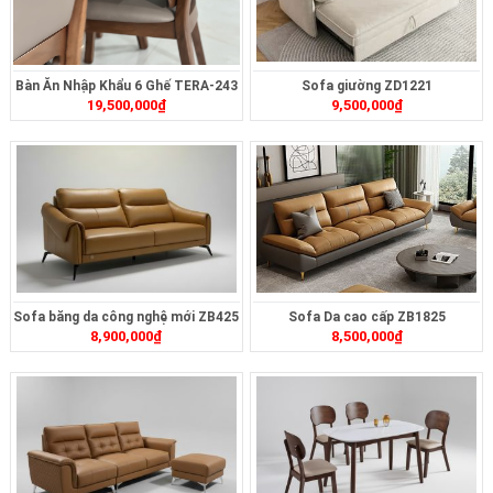
Bàn Ăn Nhập Khẩu 6 Ghế TERA-243
Sofa giường ZD1221
19,500,000
₫
9,500,000
₫
Sofa băng da công nghệ mới ZB425
Sofa Da cao cấp ZB1825
8,900,000
₫
8,500,000
₫