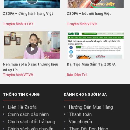
ZSOFA – đồng hành hàng Việt
ZSOFA – kết nối hàng Việt
Truyền hình HTV7
Truyền hình VTV9
Nên mua sofa ở các thương hiệu
Đại Tiệc Mua Sắm Tại ZSOFA
có uy tín
Truyền hình VTV9
Báo Dân Trí
THÔNG TIN CHUNG
DÀNH CHO NGƯỜI MUA
Liên Hệ Zsofa
Hướng Dẫn Mua Hàng
Chính sách bảo hành
Thanh toán
Chính sách đổi trả hàng
Vận chuyển
Chính sách vận chuyển
Theo Dõi Đơn Hàng