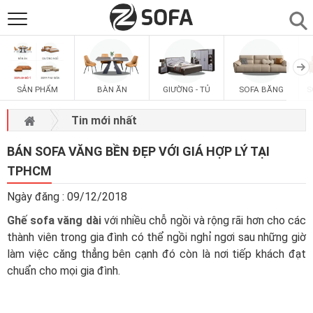
SẢN PHẨM
▼
SẢN PHẨM
BÀN ĂN
GIƯỜNG - TỦ
SOFA BĂNG
S
SOFAS
▼
Tin mới nhất
PHÒNG ĂN
▼
BÁN SOFA VĂNG BỀN ĐẸP VỚI GIÁ HỢP LÝ TẠI
TPHCM
PHÒNG NGỦ
▼
Ngày đăng : 09/12/2018
Ghế sofa văng dài
với nhiều chỗ ngồi và rộng rãi hơn cho các
PHÒNG KHÁCH
▼
thành viên trong gia đình có thể ngồi nghỉ ngơi sau những giờ
làm việc căng thẳng bên cạnh đó còn là nơi tiếp khách đạt
LIÊN HỆ
chuẩn cho mọi gia đình.