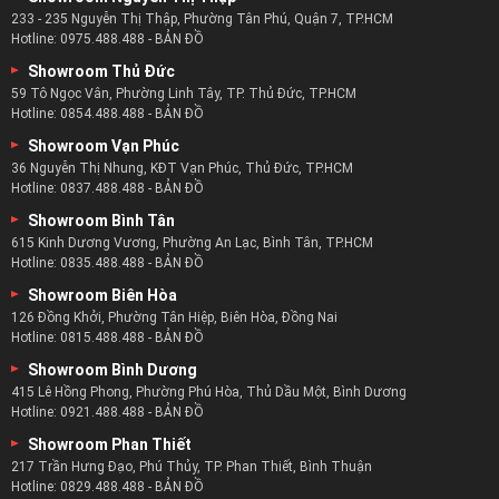
233 - 235 Nguyễn Thị Thập, Phường Tân Phú, Quận 7, TP.HCM
Hotline:
0975.488.488
-
BẢN ĐỒ
Showroom Thủ Đức
59 Tô Ngọc Vân, Phường Linh Tây, TP. Thủ Đức, TP.HCM
Hotline:
0854.488.488
-
BẢN ĐỒ
Showroom Vạn Phúc
36 Nguyễn Thị Nhung, KĐT Vạn Phúc, Thủ Đức, TP.HCM
Hotline:
0837.488.488
-
BẢN ĐỒ
Showroom Bình Tân
615 Kinh Dương Vương, Phường An Lạc, Bình Tân, TP.HCM
Hotline:
0835.488.488
-
BẢN ĐỒ
Showroom Biên Hòa
126 Đồng Khởi, Phường Tân Hiệp, Biên Hòa, Đồng Nai
Hotline:
0815.488.488
-
BẢN ĐỒ
Showroom Bình Dương
415 Lê Hồng Phong, Phường Phú Hòa, Thủ Dầu Một, Bình Dương
Hotline:
0921.488.488
-
BẢN ĐỒ
Showroom Phan Thiết
217 Trần Hưng Đạo, Phú Thủy, TP. Phan Thiết, Bình Thuận
Hotline:
0829.488.488
-
BẢN ĐỒ