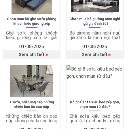
Chọn mua bộ ghế sofa phòng
Chọn mua bộ giường nằm nghỉ
khách kiểu giường xếp
ngủ gia đình tốt
Ghế sofa phòng khách
Bộ giường nằm nghỉ ngủ
kiểu giường xếp là giải
gia đình là món nội thất
pháp nội thất thông minh,
quan trọng, ảnh hưởng
01/08/2026
01/08/2026
kết hợp giữa ghế sofa và
trực tiếp đến chất lượng
giường ngủ trong cùng
giấc ngủ, sức khỏe và sự
Xem chi tiết
Xem chi tiết
một sản phẩm. Vì sao
tiện nghi trong cuộc
cần ghế sofa giường?
sống hằng ngày. Một
Tiết kiệm diện tích hiệu
chiếc giường ngủ phù
quả Sofa giường rất phù
hợp không chỉ mang đến
hợp với căn hộ chung cư,
giấc ngủ ngon mà còn
phòng ngủ nhỏ hoặc nhà
giúp bảo vệ sức khỏe, tối
có […]
ưu […]
zSofa, nơi cung cấp những
Bộ ghế sofa kiểu bed xếp gọn,
chiếc bàn ăn cao cấp
chọn mua từ đâu?
Những chiếc bàn ăn cao
Ghế sofa kiểu bed xếp
cấp không chỉ là nơi dùng
gọn là lựa chọn lý tưởng
bữa mà còn góp phần
cho những gia đình hiện