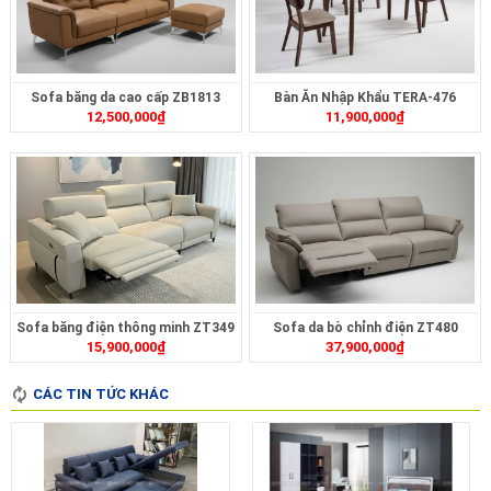
Sofa băng da cao cấp ZB1813
Bàn Ăn Nhập Khẩu TERA-476
12,500,000
₫
11,900,000
₫
Sofa băng điện thông minh ZT349
Sofa da bò chỉnh điện ZT480
15,900,000
₫
37,900,000
₫
CÁC TIN TỨC KHÁC