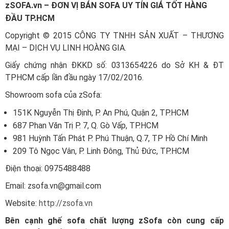
zSOFA.vn – ĐƠN VỊ BÁN SOFA UY TÍN GIÁ TỐT HÀNG
ĐẦU TP.HCM
Copyright © 2015 CÔNG TY TNHH SẢN XUẤT – THƯƠNG
MẠI – DỊCH VỤ LINH HOÀNG GIA.
Giấy chứng nhận ĐKKD số: 0313654226 do Sở KH & ĐT
TPHCM cấp lần đầu ngày 17/02/2016.
Showroom sofa của zSofa:
151K Nguyễn Thị Định, P. An Phú, Quận 2, TP.HCM
687 Phan Văn Trị P. 7, Q. Gò Vấp, TP.HCM
981 Huỳnh Tấn Phát P. Phú Thuận, Q.7, TP Hồ Chí Minh
209 Tô Ngọc Vân, P. Linh Đông, Thủ Đức, TP.HCM
Điện thoại: 0975488488
Email: zsofa.vn@gmail.com
Website:
http://zsofa.vn
Bên cạnh ghế sofa chất lượng zSofa còn cung cấp