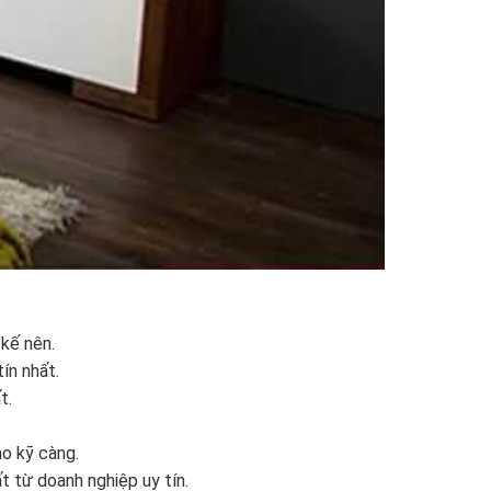
 kế nên.
ín nhất.
t.
ạo kỹ càng.
t từ doanh nghiệp uy tín.