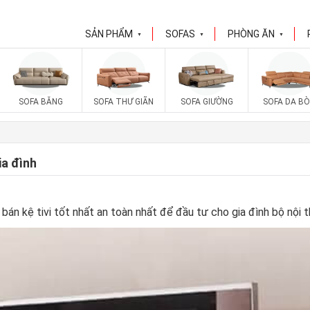
SẢN PHẨM
SOFAS
PHÒNG ĂN
▼
▼
▼
SOFA BĂNG
SOFA THƯ GIÃN
SOFA GIƯỜNG
SOFA DA BÒ
ia đình
án kệ tivi tốt nhất an toàn nhất để đầu tư cho gia đình bộ nội 