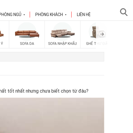
PHÒNG NGỦ
PHÒNG KHÁCH
LIÊN HỆ
▼
▼
 Ý
SOFA DA
SOFA NHẬP KHẨU
GHẾ THƯ GIÃN
SOFA V
thất tốt nhất nhưng chưa biết chọn từ đâu?