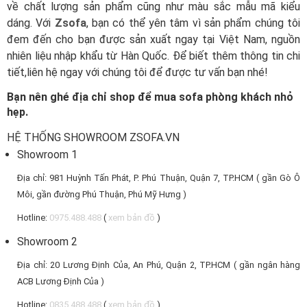
về chất lượng sản phẩm cũng như màu sắc mẫu mã kiểu
dáng. Với
Zsofa
, bạn có thể yên tâm vì sản phẩm chúng tôi
đem đến cho bạn được sản xuất ngay tại Việt Nam, nguồn
nhiên liệu nhập khẩu từ Hàn Quốc. Để biết thêm thông tin chi
tiết,liên hệ ngay với chúng tôi để được tư vấn bạn nhé!
Bạn nên ghé địa chỉ shop để mua sofa phòng khách nhỏ
hẹp.
HỆ THỐNG SHOWROOM ZSOFA.VN
Showroom 1
Địa chỉ: 981 Huỳnh Tấn Phát, P. Phú Thuận, Quận 7, TP.HCM ( gần Gò Ô
Môi, gần đường Phú Thuận, Phú Mỹ Hưng )
Hotline:
0975.488.488
(
xem bản đồ
)
Showroom 2
Địa chỉ: 20 Lương Định Của, An Phú, Quận 2, TP.HCM ( gần ngân hàng
ACB Lương Định Của )
Hotline:
0835.488.488
(
xem bản đồ
)