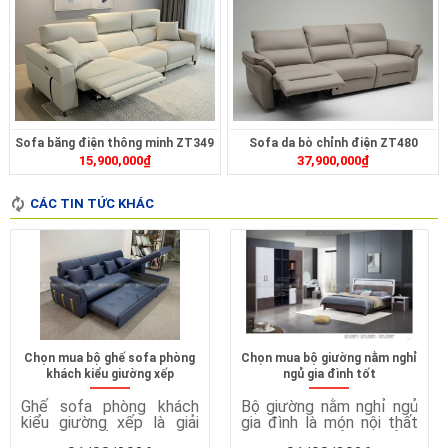
Sofa băng điện thông minh ZT349
Sofa da bò chỉnh điện ZT480
15,900,000
₫
37,900,000
₫
CÁC TIN TỨC KHÁC
Chọn mua bộ ghế sofa phòng
Chọn mua bộ giường nằm nghỉ
khách kiểu giường xếp
ngủ gia đình tốt
Ghế sofa phòng khách
Bộ giường nằm nghỉ ngủ
kiểu giường xếp là giải
gia đình là món nội thất
pháp nội thất thông minh,
quan trọng, ảnh hưởng