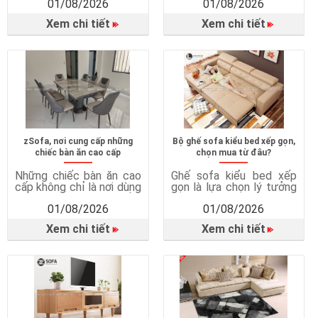
01/08/2026
01/08/2026
kết hợp giữa ghế sofa và
trực tiếp đến chất lượng
giường ngủ trong cùng
giấc ngủ, sức khỏe và sự
Xem chi tiết
Xem chi tiết
một sản phẩm. Vì sao
tiện nghi trong cuộc
cần ghế sofa giường?
sống hằng ngày. Một
Tiết kiệm diện tích hiệu
chiếc giường ngủ phù
quả Sofa giường rất phù
hợp không chỉ mang đến
hợp với căn hộ chung cư,
giấc ngủ ngon mà còn
phòng ngủ nhỏ hoặc nhà
giúp bảo vệ sức khỏe, tối
có […]
ưu […]
zSofa, nơi cung cấp những
Bộ ghế sofa kiểu bed xếp gọn,
chiếc bàn ăn cao cấp
chọn mua từ đâu?
Những chiếc bàn ăn cao
Ghế sofa kiểu bed xếp
cấp không chỉ là nơi dùng
gọn là lựa chọn lý tưởng
bữa mà còn góp phần
cho những gia đình hiện
01/08/2026
01/08/2026
tạo nên không gian sinh
đại nhờ thiết kế đa năng,
hoạt chung ấm cúng và
tiết kiệm diện tích và
Xem chi tiết
Xem chi tiết
tiện nghi cho cả gia đình.
mang lại nhiều tiện ích
Vì sao cần có bàn ghế
dành cho gia đình. Vì sao
phòng ăn? Tạo không
nên chọn mua ghế sofa
gian sum họp gia đình
bed? Tối ưu không gian
Bàn ăn là nơi các thành
sống Ghế sofa bed kết
viên cùng […]
hợp hai […]