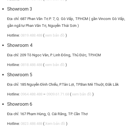
Showroom 3
Địa chỉ: 687 Phan Văn Trị P. 7, Q. Gò Vấp, TP.HCM ( gần Vincom Gò Vấp,
gần ngã tư Phan Văn Trị, Nguyễn Thái Sơn )
Hotline:
0819.488.488
(
xem bản đồ
)
Showroom 4
Địa chỉ: 209 Tô Ngọc Vân, P. Linh Đông, Thủ Đức, TP.HCM
Hotline:
0818.488.488
(
xem bản đồ
)
Showroom 5
Địa chỉ: 185 Nguyễn Đình Chiểu, P.Tân Lợi, TP.Ban Mê Thuột, Đăk Lăk
Hotline:
0964.488.488
–
0909.61.71.68
(
xem bản đồ
)
Showroom 6
Địa chỉ: 167 Phạm Hùng, Q. Cái Răng, TP. Cần Thơ
Hotline:
0823.488.488
(
Xem bản đồ
)