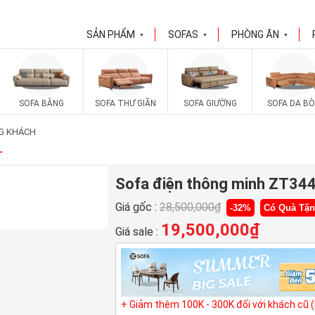
SẢN PHẨM
SOFAS
PHÒNG ĂN
▼
▼
▼
SOFA BĂNG
SOFA THƯ GIÃN
SOFA GIƯỜNG
SOFA DA BÒ
G KHÁCH
L
Sofa điện thông minh ZT34
Giá gốc :
28,500,000
₫
-32%
Có Quà Tặ
19,500,000
₫
Giá sale :
+ Giảm thêm 100K - 300K đối với khách cũ 