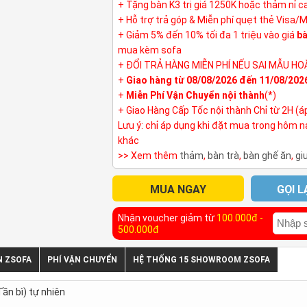
+ Tặng bàn K3 trị giá 1250K hoặc thảm nỉ 
+ Hỗ trợ trả góp & Miễn phí quẹt thẻ Visa/
+ Giảm 5% đến 10% tối đa 1 triệu vào giá
bà
mua kèm sofa
+ ĐỔI TRẢ HÀNG MIỄN PHÍ NẾU SAI MẪU HO
+
Giao hàng từ 08/08/2026 đến 11/08/202
+
Miễn Phí Vận Chuyển nội thành
(*)
+ Giao Hàng Cấp Tốc nội thành Chỉ từ 2H (á
Lưu ý: chỉ áp dụng khi đặt mua trong hôm 
khác
>> Xem thêm
thảm
,
bàn trà
,
bàn ghế ăn
,
gi
MUA NGAY
GỌI L
Nhận voucher giảm từ
100.000đ -
500.000đ
N ZSOFA
PHÍ VẬN CHUYỂN
HỆ THỐNG 15 SHOWROOM ZSOFA
ần bì) tự nhiên