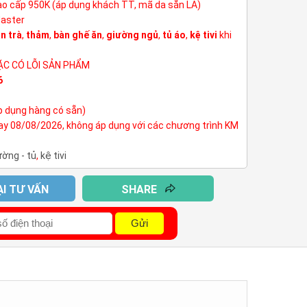
cao cấp 950K (áp dụng khách TT, mã da sẵn LA)
Master
n trà
,
thảm
,
bàn ghế ăn
,
giường ngủ
,
tủ áo
,
kệ tivi
khi
ẶC CÓ LỖI SẢN PHẨM
6
p dụng hàng có sẵn)
nay 08/08/2026, không áp dụng với các chương trình KM
ường - tủ
,
kệ tivi
ẠI TƯ VẤN
SHARE
Gửi