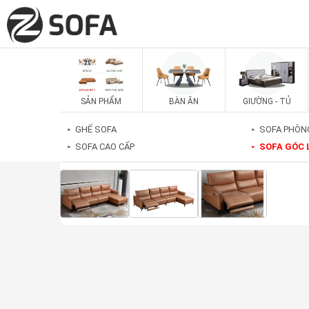
SẢN PHẨM
BÀN ĂN
GIƯỜNG - TỦ
GHẾ SOFA
SOFA PHÒN
►
►
SOFA CAO CẤP
SOFA GÓC 
►
►