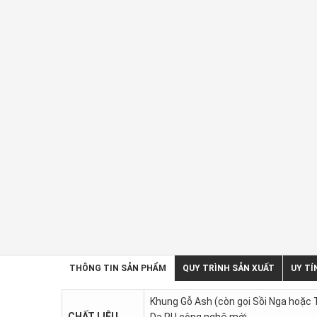
THÔNG TIN SẢN PHẨM
QUY TRÌNH SẢN XUẤT
UY TÍ
Khung Gỗ Ash (còn gọi Sồi Nga hoặc T
CHẤT LIỆU
Da PU công nghệ mới