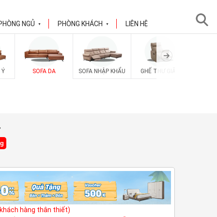
PHÒNG NGỦ
PHÒNG KHÁCH
LIÊN HỆ
▼
▼
 Ý
SOFA DA
SOFA NHẬP KHẨU
GHẾ THƯ GIÃN
SOFA V
4
ng
(khách hàng thân thiết)