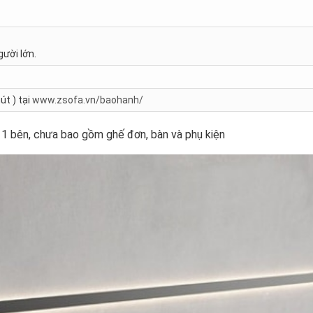
gười lớn.
út ) tại
www.zsofa.vn/baohanh/
 1 bên, chưa bao gồm ghế đơn, bàn và phụ kiện