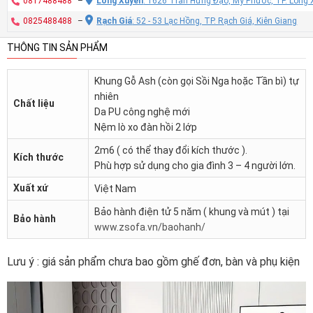
0817488488
–
Long Xuyên
: 1626 Trần Hưng Đạo, Mỹ Phước, TP. Long 
0825488488
–
Rạch Giá
: 52 - 53 Lạc Hồng, TP. Rạch Giá, Kiên Giang
THÔNG TIN SẢN PHẨM
Khung Gỗ Ash (còn gọi Sồi Nga hoặc Tần bì) tự
nhiên
Chất liệu
Da PU công nghệ mới
Nệm lò xo đàn hồi 2 lớp
2m6 ( có thể thay đổi kích thước ).
Kích thước
Phù hợp sử dụng cho gia đình 3 – 4 người lớn.
Xuất xứ
Việt Nam
Bảo hành điện tử 5 năm ( khung và mút ) tại
Bảo hành
www.zsofa.vn/baohanh/
Lưu ý : giá sản phẩm chưa bao gồm ghế đơn, bàn và phụ kiện