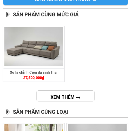
SẢN PHẨM CÙNG MỨC GIÁ
Sofa chỉnh điện da sinh thái
27,500,000
₫
ZT2624
XEM THÊM →
SẢN PHẨM CÙNG LOẠI