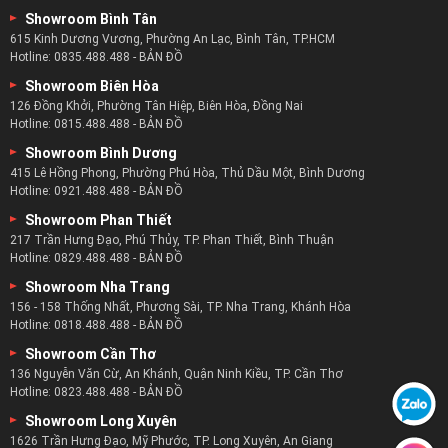
Showroom Bình Tân
615 Kinh Dương Vương, Phường An Lạc, Bình Tân, TP.HCM
Hotline:
0835.488.488
-
BẢN ĐỒ
Showroom Biên Hòa
126 Đồng Khởi, Phường Tân Hiệp, Biên Hòa, Đồng Nai
Hotline:
0815.488.488
-
BẢN ĐỒ
Showroom Bình Dương
415 Lê Hồng Phong, Phường Phú Hòa, Thủ Dầu Một, Bình Dương
Hotline:
0921.488.488
-
BẢN ĐỒ
Showroom Phan Thiết
217 Trần Hưng Đạo, Phú Thủy, TP. Phan Thiết, Bình Thuận
Hotline:
0829.488.488
-
BẢN ĐỒ
Showroom Nha Trang
156 - 158 Thống Nhất, Phương Sài, TP. Nha Trang, Khánh Hòa
Hotline:
0818.488.488
-
BẢN ĐỒ
Showroom Cần Thơ
136 Nguyễn Văn Cừ, An Khánh, Quận Ninh Kiều, TP. Cần Thơ
Hotline:
0823.488.488
-
BẢN ĐỒ
Showroom Long Xuyên
1626 Trần Hưng Đạo, Mỹ Phước, TP. Long Xuyên, An Giang