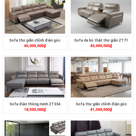
Sofa thư giãn chỉnh điện góc
Sofa da bò thật thư giãn ZT71
45,000,000
₫
45,000,000
₫
ZT239
Sofa điện thông minh ZT334
Sofa thư giãn chỉnh điện góc
18,500,000
₫
41,500,000
₫
ZT252