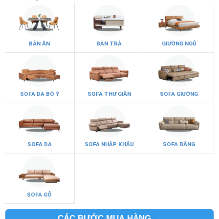
BÀN ĂN
BÀN TRÀ
GIƯỜNG NGỦ
SOFA DA BÒ Ý
SOFA THƯ GIÃN
SOFA GIƯỜNG
SOFA DA
SOFA NHẬP KHẨU
SOFA BĂNG
SOFA GỖ
CÁC BƯỚC MUA HÀNG →