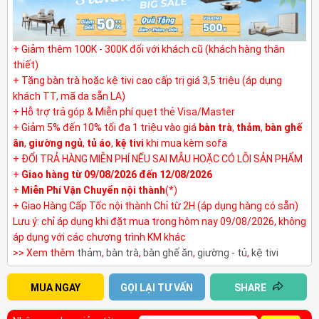
+ Giảm thêm 100K - 300K đối với khách cũ (khách hàng thân
thiết)
+ Tặng bàn trà hoặc kệ tivi cao cấp trị giá 3,5 triệu (áp dụng
khách TT, mã da sẵn LA)
+ Hỗ trợ trả góp & Miễn phí quẹt thẻ Visa/Master
+ Giảm 5% đến 10% tối đa 1 triệu vào giá
bàn trà
,
thảm
,
bàn ghế
ăn
,
giường ngủ
,
tủ áo
,
kệ tivi
khi mua kèm sofa
+ ĐỔI TRẢ HÀNG MIỄN PHÍ NẾU SAI MẪU HOẶC CÓ LỖI SẢN PHẨM
+
Giao hàng từ 09/08/2026 đến 12/08/2026
+
Miễn Phí Vận Chuyển nội thành
(*)
+ Giao Hàng Cấp Tốc nội thành Chỉ từ 2H (áp dụng hàng có sẵn)
Lưu ý: chỉ áp dụng khi đặt mua trong hôm nay 09/08/2026, không
áp dụng với các chương trình KM khác
>> Xem thêm
thảm
,
bàn trà
,
bàn ghế ăn
,
giường - tủ
,
kệ tivi
MUA NGAY
GỌI LẠI TƯ VẤN
SHARE