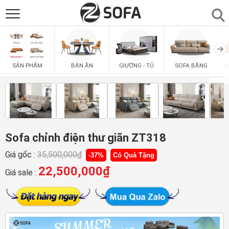
SẢN PHẨM
▼
BÀN ĂN
GIƯỜNG - TỦ
SOFA BĂNG
S
SẢN PHẨM
SOFAS
▼
PHÒNG ĂN
▼
PHÒNG NGỦ
Sofa chỉnh điện thư giãn ZT318
▼
Giá gốc :
35,500,000
₫
-37%
Có Quà Tặng
PHÒNG KHÁCH
▼
22,500,000
₫
Giá sale :
LIÊN HỆ