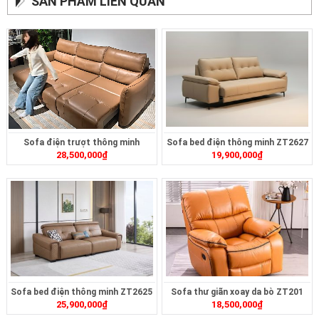
SẢN PHẨM LIÊN QUAN
Sofa điện trượt thông minh
Sofa bed điện thông minh ZT2627
28,500,000
₫
19,900,000
₫
ZT2628
Sofa bed điện thông minh ZT2625
Sofa thư giãn xoay da bò ZT201
25,900,000
₫
18,500,000
₫