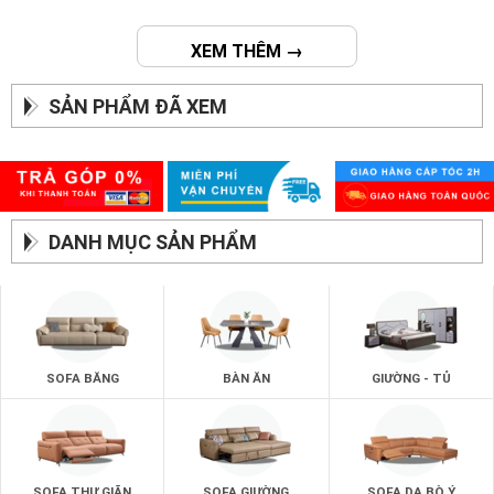
XEM THÊM →
SẢN PHẨM ĐÃ XEM
DANH MỤC SẢN PHẨM
SOFA BĂNG
BÀN ĂN
GIƯỜNG - TỦ
SOFA THƯ GIÃN
SOFA GIƯỜNG
SOFA DA BÒ Ý