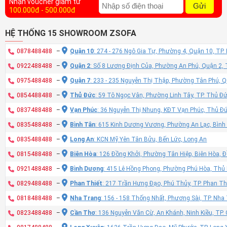
Nhận voucher giảm từ
Gửi
100.000đ - 500.000đ
HỆ THỐNG 15 SHOWROOM ZSOFA
0878488488
–
Quận 10
: 274 - 276 Ngô Gia Tự, Phường 4, Quận 10, TP
0922488488
–
Quận 2
: Số 8 Lương Định Của, Phường An Phú, Quận 2,
0975488488
–
Quận 7
: 233 - 235 Nguyễn Thị Thập, Phường Tân Phú, 
0854488488
–
Thủ Đức
: 59 Tô Ngọc Vân, Phường Linh Tây, TP. Thủ Đ
0837488488
–
Vạn Phúc
: 36 Nguyễn Thị Nhung, KĐT Vạn Phúc, Thủ Đ
0835488488
–
Bình Tân
: 615 Kinh Dương Vương, Phường An Lạc, Bình
0835488488
–
Long An
: KCN Mỹ Yên Tân Bửu, Bến Lức, Long An
0815488488
–
Biên Hòa
: 126 Đồng Khởi, Phường Tân Hiệp, Biên Hòa, 
0921488488
–
Bình Dương
: 415 Lê Hồng Phong, Phường Phú Hòa, Thủ
0829488488
–
Phan Thiết
: 217 Trần Hưng Đạo, Phú Thủy, TP. Phan Th
0818488488
–
Nha Trang
: 156 - 158 Thống Nhất, Phương Sài, TP. Nh
0823488488
–
Cần Thơ
: 136 Nguyễn Văn Cừ, An Khánh, Ninh Kiều, TP