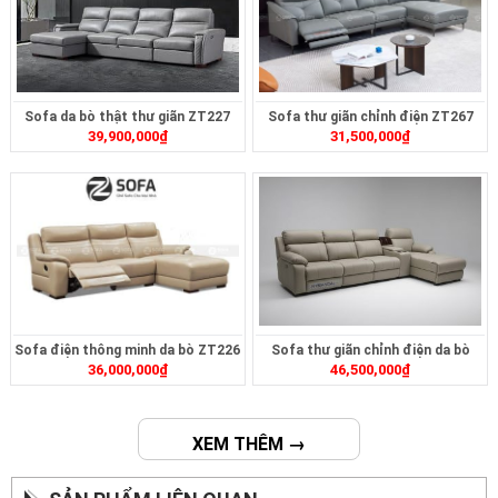
Sofa da bò thật thư giãn ZT227
Sofa thư giãn chỉnh điện ZT267
39,900,000
₫
31,500,000
₫
Sofa điện thông minh da bò ZT226
Sofa thư giãn chỉnh điện da bò
36,000,000
₫
46,500,000
₫
ZT2621
XEM THÊM →