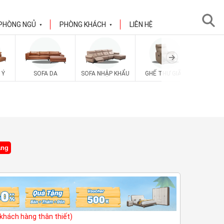
PHÒNG NGỦ
PHÒNG KHÁCH
LIÊN HỆ
▼
▼
 Ý
SOFA DA
SOFA NHẬP KHẨU
GHẾ THƯ GIÃN
SOFA V
ặng
(khách hàng thân thiết)