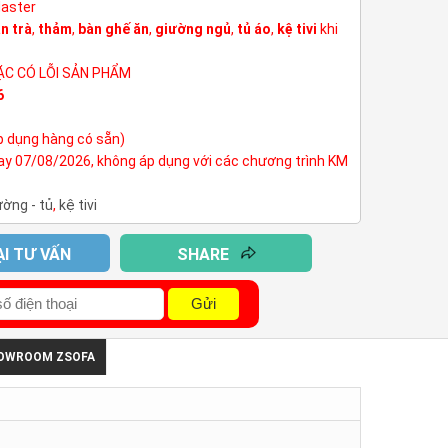
Master
n trà
,
thảm
,
bàn ghế ăn
,
giường ngủ
,
tủ áo
,
kệ tivi
khi
ẶC CÓ LỖI SẢN PHẨM
6
p dụng hàng có sẵn)
nay 07/08/2026, không áp dụng với các chương trình KM
ường - tủ
,
kệ tivi
ẠI TƯ VẤN
SHARE
Gửi
HOWROOM ZSOFA