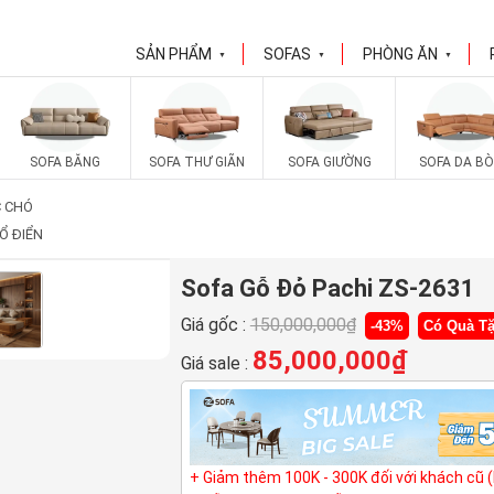
SẢN PHẨM
SOFAS
PHÒNG ĂN
▼
▼
▼
SOFA BĂNG
SOFA THƯ GIÃN
SOFA GIƯỜNG
SOFA DA BÒ
C CHÓ
Ổ ĐIỂN
Sofa Gỗ Đỏ Pachi ZS-2631
Giá gốc :
150,000,000
₫
-43%
Có Quà T
85,000,000
₫
Giá sale :
+ Giảm thêm 100K - 300K đối với khách cũ 