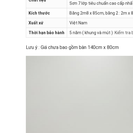
Sơn 7 lớp tiêu chuẩn cao cấp nhấ
Kích thước
Băng 2m8 x 85cm, băng 2 : 2m x
Xuất xứ
Việt Nam
Thời hạn bảo hành
5 năm ( khung và mút )
Kiểm tra 
Lưu ý : Giá chưa bao gồm bàn 140cm x 80cm