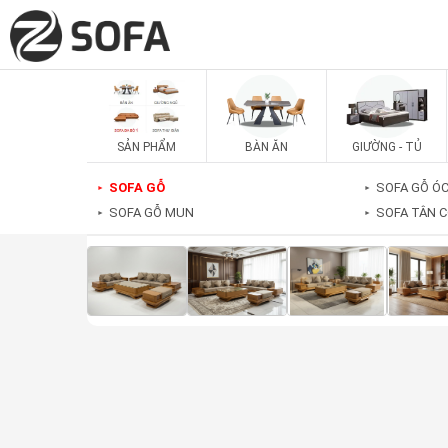
SẢN PHẨM
BÀN ĂN
GIƯỜNG - TỦ
SOFA GỖ
SOFA GỖ Ó
►
►
SOFA GỖ MUN
SOFA TÂN C
►
►