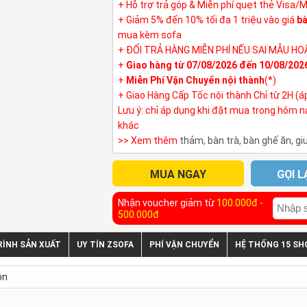
+ Hỗ trợ trả góp & Miễn phí quẹt thẻ Visa/
+ Giảm 5% đến 10% tối đa 1 triệu vào giá
bà
mua kèm sofa
+ ĐỔI TRẢ HÀNG MIỄN PHÍ NẾU SAI MẪU HO
+
Giao hàng từ 07/08/2026 đến 10/08/202
+
Miễn Phí Vận Chuyển nội thành
(*)
+ Giao Hàng Cấp Tốc nội thành Chỉ từ 2H (á
Lưu ý: chỉ áp dụng khi đặt mua trong hôm 
khác
>> Xem thêm
thảm
,
bàn trà
,
bàn ghế ăn
,
gi
MUA NGAY
GỌI L
Nhận voucher giảm từ
100.000đ -
500.000đ
RÌNH SẢN XUẤT
UY TÍN ZSOFA
PHÍ VẬN CHUYỂN
HỆ THỐNG 15 S
ọn