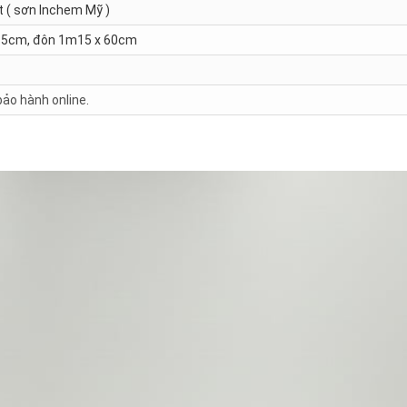
t ( sơn Inchem Mỹ )
 85cm, đôn 1m15 x 60cm
bảo hành online
.