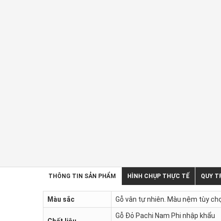
THÔNG TIN SẢN PHẨM
HÌNH CHỤP THỰC TẾ
QUY T
Màu sắc
Gỗ vân tự nhiên. Màu nệm tùy ch
Gỗ Đỏ Pachi Nam Phi nhập khẩu
Chất liệu