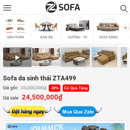
SẢN PHẨM
▼
BÀN ĂN
GIƯỜNG - TỦ
SOFA BĂNG
S
SẢN PHẨM
SOFAS
▼
▶
PHÒNG ĂN
▼
PHÒNG NGỦ
Sofa da sinh thái ZTA499
▼
Giá gốc :
35,000,000
₫
-30%
Có Quà Tặng
PHÒNG KHÁCH
▼
24,500,000
₫
Giá sale :
LIÊN HỆ