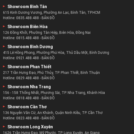
126 Đồng Khởi, Phường Tân Hiệp, Biên Hòa, Đồng Nai
Hotline:
0815.488.488
-
BẢN ĐỒ
Showroom Bình Dương
415 Lê Hồng Phong, Phường Phú Hòa, Thủ Dầu Một, Bình Dương
Hotline:
0921.488.488
-
BẢN ĐỒ
Showroom Phan Thiết
217 Trần Hưng Đạo, Phú Thủy, TP. Phan Thiết, Bình Thuận
Hotline:
0829.488.488
-
BẢN ĐỒ
Showroom Nha Trang
156 - 158 Thống Nhất, Phương Sài, TP. Nha Trang, Khánh Hòa
Hotline:
0818.488.488
-
BẢN ĐỒ
Showroom Cần Thơ
136 Nguyễn Văn Cừ, An Khánh, Quận Ninh Kiều, TP. Cần Thơ
Hotline:
0823.488.488
-
BẢN ĐỒ
Showroom Long Xuyên
1626 Trần Hưng Đạo, Mỹ Phước, TP. Long Xuyên, An Giang
Hotline:
0817.488.488
-
BẢN ĐỒ
Showroom Rạch Giá
52 - 53 Lạc Hồng, Vĩnh Lạc, TP. Rạch Giá, Kiên Giang
Hotline:
0825.488.488
-
BẢN ĐỒ