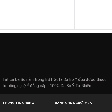
SOFA VĂN PHÒNG
SOFA GỖ
BÀN - KỆ
Tất cả Da Bò nằm trong BST Sofa Da Bò Ý đều được thuộc