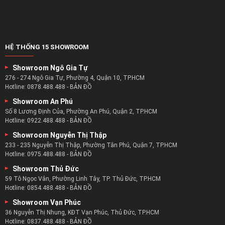
Showroom Ngô Gia Tự
276 - 274 Ngô Gia Tự, Phường 4, Quận 10, TP.HCM
Hotline:
0878.488.488
-
BẢN ĐỒ
Showroom An Phú
Số 8 Lương Định Của, Phường An Phú, Quận 2, TP.HCM
Hotline:
0922.488.488
-
BẢN ĐỒ
Showroom Nguyễn Thị Thập
233 - 235 Nguyễn Thị Thập, Phường Tân Phú, Quận 7, TP.HCM
Hotline:
0975.488.488
-
BẢN ĐỒ
Showroom Thủ Đức
59 Tô Ngọc Vân, Phường Linh Tây, TP. Thủ Đức, TP.HCM
Hotline:
0854.488.488
-
BẢN ĐỒ
Showroom Vạn Phúc
36 Nguyễn Thị Nhung, KĐT Vạn Phúc, Thủ Đức, TP.HCM
Hotline:
0837.488.488
-
BẢN ĐỒ
Showroom Bình Tân
615 Kinh Dương Vương, Phường An Lạc, Bình Tân, TP.HCM
Hotline:
0835.488.488
-
BẢN ĐỒ
Showroom Biên Hòa