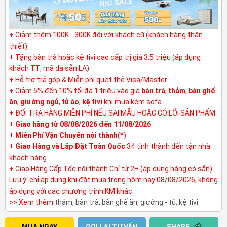
+ Giảm thêm 100K - 300K đối với khách cũ (khách hàng thân
thiết)
+ Tặng bàn trà hoặc kệ tivi cao cấp trị giá 3,5 triệu (áp dụng
khách TT, mã da sẵn LA)
+ Hỗ trợ trả góp & Miễn phí quẹt thẻ Visa/Master
+ Giảm 5% đến 10% tối đa 1 triệu vào giá
bàn trà
,
thảm
,
bàn ghế
ăn
,
giường ngủ
,
tủ áo
,
kệ tivi
khi mua kèm sofa
+ ĐỔI TRẢ HÀNG MIỄN PHÍ NẾU SAI MẪU HOẶC CÓ LỖI SẢN PHẨM
+
Giao hàng từ 08/08/2026 đến 11/08/2026
+
Miễn Phí Vận Chuyển nội thành
(*)
+
Giao Hàng và Lắp Đặt Toàn Quốc
34 tỉnh thành đến tận nhà
khách hàng
+ Giao Hàng Cấp Tốc nội thành Chỉ từ 2H (áp dụng hàng có sẵn)
Lưu ý: chỉ áp dụng khi đặt mua trong hôm nay 08/08/2026, không
áp dụng với các chương trình KM khác
>> Xem thêm
thảm
,
bàn trà
,
bàn ghế ăn
,
giường - tủ
,
kệ tivi