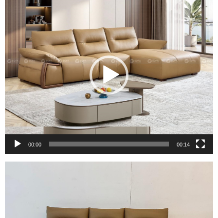
Trình
chơi
Video
00:00
00:14