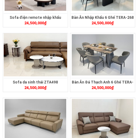
Sofa điện remote nhập khẩu
Bàn Ăn Nhập Khẩu 6 Ghế TERA-268
24,500,000
₫
24,500,000
₫
ZT2620
Sofa da sinh thái ZTA498
Bàn Ăn Đá Thạch Anh 6 Ghế TERA-
24,500,000
₫
24,500,000
₫
271