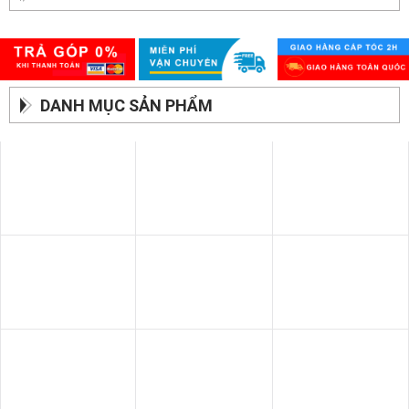
DANH MỤC SẢN PHẨM
SOFA BĂNG
BÀN ĂN
GIƯỜNG - TỦ
SOFA THƯ GIÃN
SOFA GIƯỜNG
SOFA DA BÒ Ý
SOFA DA
SOFA NHẬP KHẨU
GHẾ THƯ GIÃN