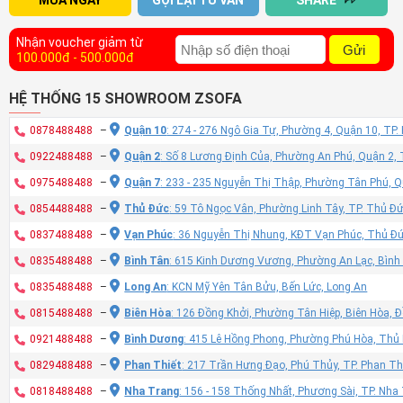
MUA NGAY
GỌI LẠI TƯ VẤN
SHARE
Nhận voucher giảm từ
Gửi
100.000đ - 500.000đ
HỆ THỐNG 15 SHOWROOM ZSOFA
0878488488
–
Quận 10
: 274 - 276 Ngô Gia Tự, Phường 4, Quận 10, TP
0922488488
–
Quận 2
: Số 8 Lương Định Của, Phường An Phú, Quận 2,
0975488488
–
Quận 7
: 233 - 235 Nguyễn Thị Thập, Phường Tân Phú, 
0854488488
–
Thủ Đức
: 59 Tô Ngọc Vân, Phường Linh Tây, TP. Thủ Đ
0837488488
–
Vạn Phúc
: 36 Nguyễn Thị Nhung, KĐT Vạn Phúc, Thủ Đ
0835488488
–
Bình Tân
: 615 Kinh Dương Vương, Phường An Lạc, Bình
0835488488
–
Long An
: KCN Mỹ Yên Tân Bửu, Bến Lức, Long An
0815488488
–
Biên Hòa
: 126 Đồng Khởi, Phường Tân Hiệp, Biên Hòa, 
0921488488
–
Bình Dương
: 415 Lê Hồng Phong, Phường Phú Hòa, Thủ
0829488488
–
Phan Thiết
: 217 Trần Hưng Đạo, Phú Thủy, TP. Phan Th
0818488488
–
Nha Trang
: 156 - 158 Thống Nhất, Phương Sài, TP. Nh