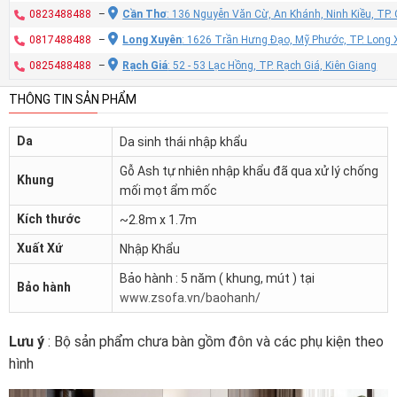
0823488488
–
Cần Thơ
: 136 Nguyễn Văn Cừ, An Khánh, Ninh Kiều, TP
0817488488
–
Long Xuyên
: 1626 Trần Hưng Đạo, Mỹ Phước, TP. Long 
0825488488
–
Rạch Giá
: 52 - 53 Lạc Hồng, TP. Rạch Giá, Kiên Giang
THÔNG TIN SẢN PHẨM
Da
Da sinh thái nhập khẩu
Gỗ Ash tự nhiên nhập khẩu đã qua xử lý chống
Khung
mối mọt ẩm mốc
Kích thước
~2.8m x 1.7m
Xuất Xứ
Nhập Khẩu
Bảo hành : 5 năm ( khung, mút ) tại
Bảo hành
www.zsofa.vn/baohanh/
Lưu ý
: Bộ sản phẩm chưa bàn gồm đôn và các phụ kiện theo
hình