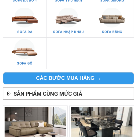
SOFA DA BÒ Ý
SOFA THƯ GIÃN
SOFA GIƯỜNG
SOFA DA
SOFA NHẬP KHẨU
SOFA BĂNG
SOFA GỖ
CÁC BƯỚC MUA HÀNG →
SẢN PHẨM CÙNG MỨC GIÁ