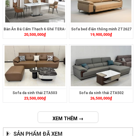
Bàn Ăn Đá Cẩm Thạch 6 Ghế TERA-
Sofa bed điện thông minh ZT2627
20,500,000
₫
19,900,000
₫
MT2321
Sofa da sinh thái ZTA503
Sofa da sinh thái ZTA502
23,500,000
₫
26,500,000
₫
XEM THÊM →
SẢN PHẨM ĐÃ XEM