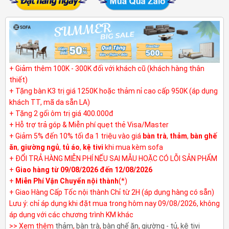
+ Giảm thêm 100K - 300K đối với khách cũ (khách hàng thân
thiết)
+ Tặng bàn K3 trị giá 1250K hoặc thảm nỉ cao cấp 950K (áp dụng
khách TT, mã da sẵn LA)
+ Tặng 2 gối ôm trị giá 400.000đ
+ Hỗ trợ trả góp & Miễn phí quẹt thẻ Visa/Master
+ Giảm 5% đến 10% tối đa 1 triệu vào giá
bàn trà
,
thảm
,
bàn ghế
ăn
,
giường ngủ
,
tủ áo
,
kệ tivi
khi mua kèm sofa
+ ĐỔI TRẢ HÀNG MIỄN PHÍ NẾU SAI MẪU HOẶC CÓ LỖI SẢN PHẨM
+
Giao hàng từ 09/08/2026 đến 12/08/2026
+
Miễn Phí Vận Chuyển nội thành
(*)
+ Giao Hàng Cấp Tốc nội thành Chỉ từ 2H (áp dụng hàng có sẵn)
Lưu ý: chỉ áp dụng khi đặt mua trong hôm nay 09/08/2026, không
áp dụng với các chương trình KM khác
>> Xem thêm
thảm
,
bàn trà
,
bàn ghế ăn
,
giường - tủ
,
kệ tivi