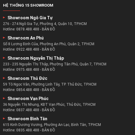
HỆ THỐNG 15 SHOWROOM
Showroom Ngô Gia Tự
276 - 274 Ngô Gia Tự, Phường 4, Quận 10, TP.HCM
Hotline:
0878.488.488
-
BẢN ĐỒ
Showroom An Phú
Số 8 Lương Định Của, Phường An Phú, Quận 2, TP.HCM
Hotline:
0922.488.488
-
BẢN ĐỒ
Showroom Nguyễn Thị Thập
233 - 235 Nguyễn Thị Thập, Phường Tân Phú, Quận 7, TP.HCM
Hotline:
0975.488.488
-
BẢN ĐỒ
Showroom Thủ Đức
59 Tô Ngọc Vân, Phường Linh Tây, TP. Thủ Đức, TP.HCM
Hotline:
0854.488.488
-
BẢN ĐỒ
Showroom Vạn Phúc
36 Nguyễn Thị Nhung, KĐT Vạn Phúc, Thủ Đức, TP.HCM
Hotline:
0837.488.488
-
BẢN ĐỒ
Showroom Bình Tân
615 Kinh Dương Vương, Phường An Lạc, Bình Tân, TP.HCM
Hotline:
0835.488.488
-
BẢN ĐỒ