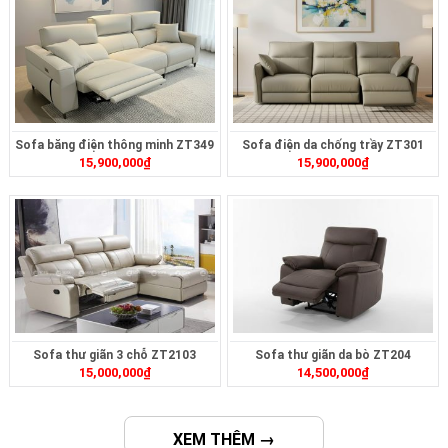
Sofa băng điện thông minh ZT349
Sofa điện da chống trầy ZT301
15,900,000
₫
15,900,000
₫
Sofa thư giãn 3 chỗ ZT2103
Sofa thư giãn da bò ZT204
15,000,000
₫
14,500,000
₫
XEM THÊM →