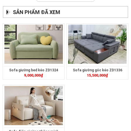
SẢN PHẨM ĐÃ XEM
Sofa giường bed kéo ZD1324
Sofa giường góc kéo ZD1336
9,000,000
₫
15,500,000
₫