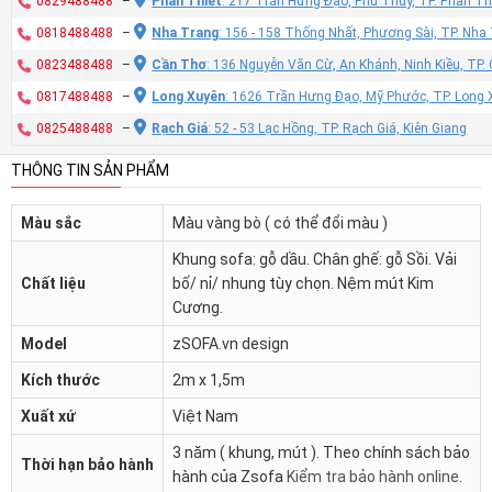
0829488488
–
Phan Thiết
: 217 Trần Hưng Đạo, Phú Thủy, TP. Phan Th
0818488488
–
Nha Trang
: 156 - 158 Thống Nhất, Phương Sài, TP. Nh
0823488488
–
Cần Thơ
: 136 Nguyễn Văn Cừ, An Khánh, Ninh Kiều, TP
0817488488
–
Long Xuyên
: 1626 Trần Hưng Đạo, Mỹ Phước, TP. Long 
0825488488
–
Rạch Giá
: 52 - 53 Lạc Hồng, TP. Rạch Giá, Kiên Giang
THÔNG TIN SẢN PHẨM
Màu sắc
Màu vàng bò ( có thể đổi màu )
Khung sofa: gỗ dầu. Chân ghế: gỗ Sồi. Vải
Chất liệu
bố/ nỉ/ nhung tùy chọn. Nệm mút Kim
Cương.
Model
zSOFA.vn design
Kích thước
2m x 1,5m
Xuất xứ
Việt Nam
3 năm ( khung, mút ). Theo chính sách bảo
Thời hạn bảo hành
hành của Zsofa
Kiểm tra bảo hành online
.