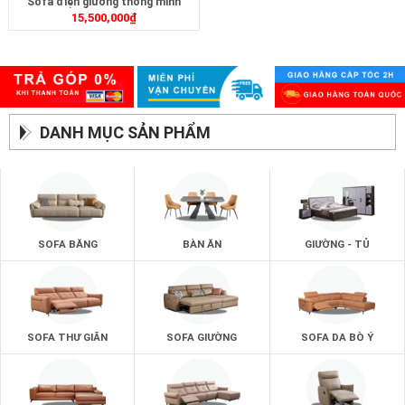
Sofa điện giường thông minh
15,500,000
₫
ZD399
DANH MỤC SẢN PHẨM
SOFA BĂNG
BÀN ĂN
GIƯỜNG - TỦ
SOFA THƯ GIÃN
SOFA GIƯỜNG
SOFA DA BÒ Ý