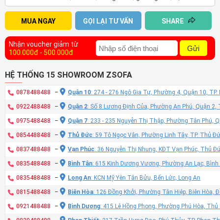
MUA NGAY
GỌI LẠI TƯ VẤN
SHARE
Nhận voucher giảm từ
Gửi
100.000đ - 500.000đ
HỆ THỐNG 15 SHOWROOM ZSOFA
0878488488
–
Quận 10
: 274 - 276 Ngô Gia Tự, Phường 4, Quận 10, TP
0922488488
–
Quận 2
: Số 8 Lương Định Của, Phường An Phú, Quận 2,
0975488488
–
Quận 7
: 233 - 235 Nguyễn Thị Thập, Phường Tân Phú, 
0854488488
–
Thủ Đức
: 59 Tô Ngọc Vân, Phường Linh Tây, TP. Thủ Đ
0837488488
–
Vạn Phúc
: 36 Nguyễn Thị Nhung, KĐT Vạn Phúc, Thủ Đ
0835488488
–
Bình Tân
: 615 Kinh Dương Vương, Phường An Lạc, Bình
0835488488
–
Long An
: KCN Mỹ Yên Tân Bửu, Bến Lức, Long An
0815488488
–
Biên Hòa
: 126 Đồng Khởi, Phường Tân Hiệp, Biên Hòa, 
0921488488
–
Bình Dương
: 415 Lê Hồng Phong, Phường Phú Hòa, Thủ