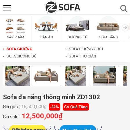
SẢN PHẨM
▼
BÀN ĂN
GIƯỜNG - TỦ
SOFA BĂNG
S
SẢN PHẨM
SOFAS
▼
SOFA GIƯỜNG
SOFA GIƯỜNG GÓC L
►
►
SOFA GIƯỜNG GỖ
SOFA THƯ GIÃN
►
►
PHÒNG ĂN
▼
PHÒNG NGỦ
▼
PHÒNG KHÁCH
▼
Sofa đa năng thông minh ZD1302
Giá gốc :
16,500,000
₫
-24%
Có Quà Tặng
LIÊN HỆ
12,500,000
₫
Giá sale :