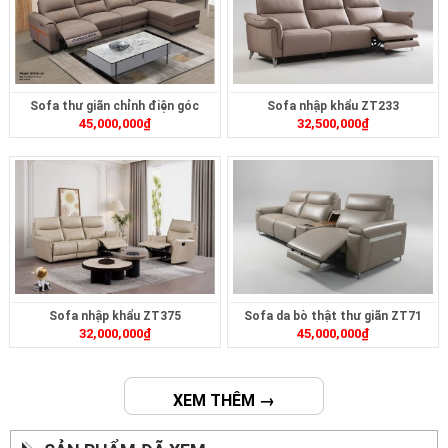
Sofa thư giãn chỉnh điện góc
Sofa nhập khẩu ZT233
45,000,000
₫
32,500,000
₫
ZT239
Sofa nhập khẩu ZT375
Sofa da bò thật thư giãn ZT71
32,000,000
₫
45,000,000
₫
XEM THÊM →