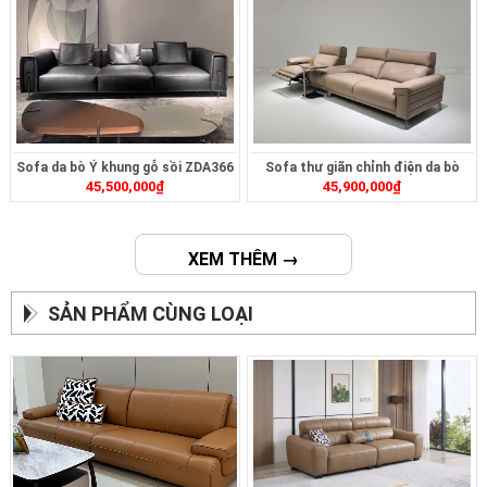
Sofa da bò Ý khung gỗ sồi ZDA366
Sofa thư giãn chỉnh điện da bò
45,500,000
₫
45,900,000
₫
ZT268
XEM THÊM →
SẢN PHẨM CÙNG LOẠI