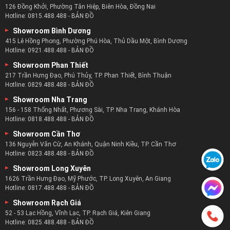
126 Đồng Khởi, Phường Tân Hiệp, Biên Hòa, Đồng Nai
Hotline:
0815.488.488
-
BẢN ĐỒ
Showroom Bình Dương
415 Lê Hồng Phong, Phường Phú Hòa, Thủ Dầu Một, Bình Dương
Hotline:
0921.488.488
-
BẢN ĐỒ
Showroom Phan Thiết
217 Trần Hưng Đạo, Phú Thủy, TP. Phan Thiết, Bình Thuận
Hotline:
0829.488.488
-
BẢN ĐỒ
Showroom Nha Trang
156 - 158 Thống Nhất, Phương Sài, TP. Nha Trang, Khánh Hòa
Hotline:
0818.488.488
-
BẢN ĐỒ
Showroom Cần Thơ
136 Nguyễn Văn Cừ, An Khánh, Quận Ninh Kiều, TP. Cần Thơ
Hotline:
0823.488.488
-
BẢN ĐỒ
Showroom Long Xuyên
1626 Trần Hưng Đạo, Mỹ Phước, TP. Long Xuyên, An Giang
Hotline:
0817.488.488
-
BẢN ĐỒ
Showroom Rạch Giá
52 - 53 Lạc Hồng, Vĩnh Lạc, TP. Rạch Giá, Kiên Giang
Hotline:
0825.488.488
-
BẢN ĐỒ