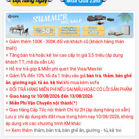
+ Giảm thêm 100K - 300K đối với khách cũ (khách hàng thân
thiết)
+ Tặng bàn trà hoặc kệ tivi cao cấp trị giá 3,5 triệu (áp dụng
khách TT, mã da sẵn LA)
+ Hỗ trợ trả góp & Miễn phí quẹt thẻ Visa/Master
+ Giảm 5% đến 10% tối đa 1 triệu vào giá
bàn trà
,
thảm
,
bàn ghế
ăn
,
giường ngủ
,
tủ áo
,
kệ tivi
khi mua kèm sofa
+ ĐỔI TRẢ HÀNG MIỄN PHÍ NẾU SAI MẪU HOẶC CÓ LỖI SẢN PHẨM
+
Giao hàng từ 10/08/2026 đến 13/08/2026
+
Miễn Phí Vận Chuyển nội thành
(*)
+ Giao Hàng Cấp Tốc nội thành Chỉ từ 2H (áp dụng hàng có sẵn)
Lưu ý: chỉ áp dụng khi đặt mua trong hôm nay 10/08/2026, không
áp dụng với các chương trình KM khác
>> Xem thêm
thảm
,
bàn trà
,
bàn ghế ăn
,
giường - tủ
,
kệ tivi