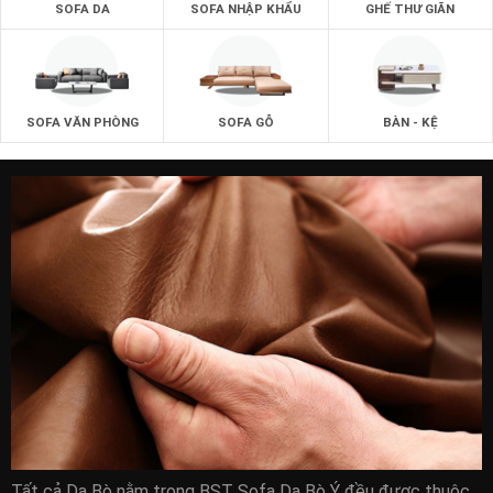
SOFA DA
SOFA NHẬP KHẨU
GHẾ THƯ GIÃN
SOFA VĂN PHÒNG
SOFA GỖ
BÀN - KỆ
Tất cả Da Bò nằm trong BST Sofa Da Bò Ý đều được thuộc