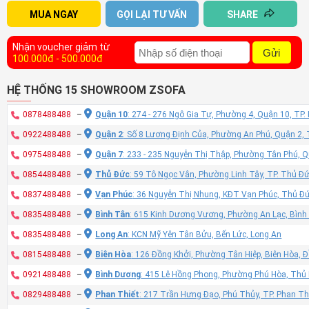
MUA NGAY
GỌI LẠI TƯ VẤN
SHARE
Nhận voucher giảm từ
Gửi
100.000đ - 500.000đ
HỆ THỐNG 15 SHOWROOM ZSOFA
0878488488
–
Quận 10
: 274 - 276 Ngô Gia Tự, Phường 4, Quận 10, TP
0922488488
–
Quận 2
: Số 8 Lương Định Của, Phường An Phú, Quận 2,
0975488488
–
Quận 7
: 233 - 235 Nguyễn Thị Thập, Phường Tân Phú, 
0854488488
–
Thủ Đức
: 59 Tô Ngọc Vân, Phường Linh Tây, TP. Thủ Đ
0837488488
–
Vạn Phúc
: 36 Nguyễn Thị Nhung, KĐT Vạn Phúc, Thủ Đ
0835488488
–
Bình Tân
: 615 Kinh Dương Vương, Phường An Lạc, Bình
0835488488
–
Long An
: KCN Mỹ Yên Tân Bửu, Bến Lức, Long An
0815488488
–
Biên Hòa
: 126 Đồng Khởi, Phường Tân Hiệp, Biên Hòa, 
0921488488
–
Bình Dương
: 415 Lê Hồng Phong, Phường Phú Hòa, Thủ
0829488488
–
Phan Thiết
: 217 Trần Hưng Đạo, Phú Thủy, TP. Phan Th