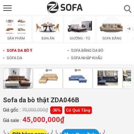
SẢN PHẨM
▼
BÀN ĂN
GIƯỜNG - TỦ
SOFA BĂNG
S
SẢN PHẨM
SOFAS
▼
SOFA DA BÒ Ý
SOFA BĂNG DA BÒ
►
►
SOFA DA
SOFA NHẬP KHẨU
►
►
PHÒNG ĂN
▼
PHÒNG NGỦ
▼
PHÒNG KHÁCH
▼
Sofa da bò thật ZDA046B
Giá gốc :
70,000,000
₫
-36%
Có Quà Tặng
LIÊN HỆ
45,000,000
₫
Giá sale :