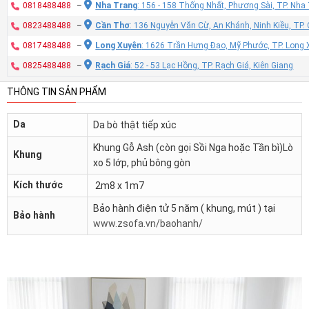
0818488488
–
Nha Trang
: 156 - 158 Thống Nhất, Phương Sài, TP. Nh
0823488488
–
Cần Thơ
: 136 Nguyễn Văn Cừ, An Khánh, Ninh Kiều, TP
0817488488
–
Long Xuyên
: 1626 Trần Hưng Đạo, Mỹ Phước, TP. Long 
0825488488
–
Rạch Giá
: 52 - 53 Lạc Hồng, TP. Rạch Giá, Kiên Giang
THÔNG TIN SẢN PHẨM
Da
Da bò thật tiếp xúc
Khung Gỗ Ash (còn gọi Sồi Nga hoặc Tần bì)Lò
Khung
xo 5 lớp, phủ bông gòn
Kích thước
2m8 x 1m7
Bảo hành điện tử 5 năm ( khung, mút ) tại
Bảo hành
www.zsofa.vn/baohanh/