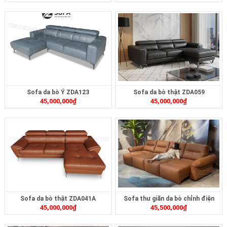
Sofa da bò Ý ZDA123
Sofa da bò thật ZDA059
45,000,000
₫
45,000,000
₫
Sofa da bò thật ZDA041A
Sofa thư giãn da bò chỉnh điện
45,000,000
₫
45,500,000
₫
ZT2617