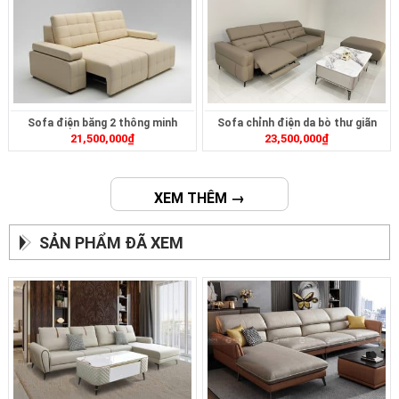
Sofa điện băng 2 thông minh
Sofa chỉnh điện da bò thư giãn
21,500,000
₫
23,500,000
₫
ZT2626
ZT2622
XEM THÊM →
SẢN PHẨM ĐÃ XEM