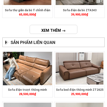
Sofa thư giãn da bò Ý chỉnh điện
Sofa điện da bò ZTA343
65,000,000
₫
39,900,000
₫
ZDA1562
XEM THÊM →
SẢN PHẨM LIÊN QUAN
Sofa điện trượt thông minh
Sofa bed điện thông minh ZT2625
28,500,000
₫
25,900,000
₫
ZT2628