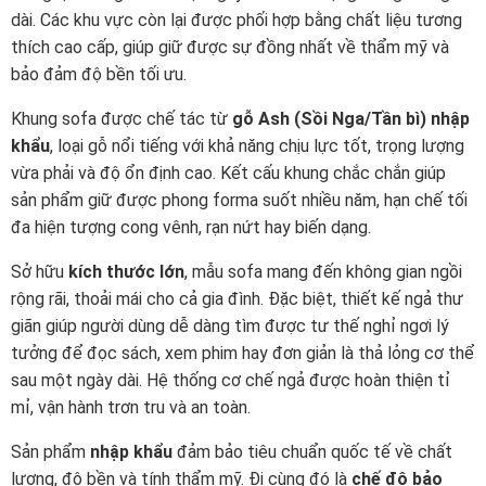
dài. Các khu vực còn lại được phối hợp bằng chất liệu tương
thích cao cấp, giúp giữ được sự đồng nhất về thẩm mỹ và
bảo đảm độ bền tối ưu.
Khung sofa được chế tác từ
gỗ Ash (Sồi Nga/Tần bì) nhập
khẩu
, loại gỗ nổi tiếng với khả năng chịu lực tốt, trọng lượng
vừa phải và độ ổn định cao. Kết cấu khung chắc chắn giúp
sản phẩm giữ được phong forma suốt nhiều năm, hạn chế tối
đa hiện tượng cong vênh, rạn nứt hay biến dạng.
Sở hữu
kích thước lớn
, mẫu sofa mang đến không gian ngồi
rộng rãi, thoải mái cho cả gia đình. Đặc biệt, thiết kế ngả thư
giãn giúp người dùng dễ dàng tìm được tư thế nghỉ ngơi lý
tưởng để đọc sách, xem phim hay đơn giản là thả lỏng cơ thể
sau một ngày dài. Hệ thống cơ chế ngả được hoàn thiện tỉ
mỉ, vận hành trơn tru và an toàn.
Sản phẩm
nhập khẩu
đảm bảo tiêu chuẩn quốc tế về chất
lượng, độ bền và tính thẩm mỹ. Đi cùng đó là
chế độ bảo