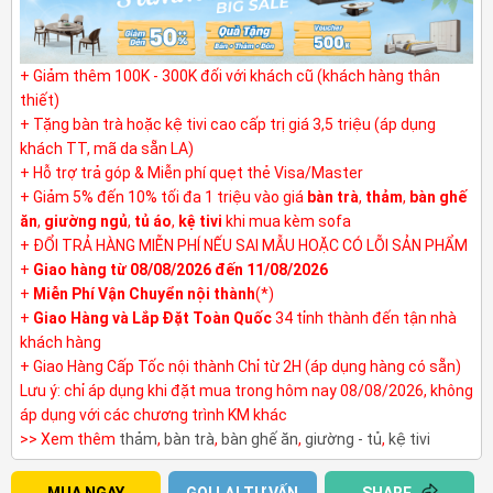
+ Giảm thêm 100K - 300K đối với khách cũ (khách hàng thân
thiết)
+ Tặng bàn trà hoặc kệ tivi cao cấp trị giá 3,5 triệu (áp dụng
khách TT, mã da sẵn LA)
+ Hỗ trợ trả góp & Miễn phí quẹt thẻ Visa/Master
+ Giảm 5% đến 10% tối đa 1 triệu vào giá
bàn trà
,
thảm
,
bàn ghế
ăn
,
giường ngủ
,
tủ áo
,
kệ tivi
khi mua kèm sofa
+ ĐỔI TRẢ HÀNG MIỄN PHÍ NẾU SAI MẪU HOẶC CÓ LỖI SẢN PHẨM
+
Giao hàng từ 08/08/2026 đến 11/08/2026
+
Miễn Phí Vận Chuyển nội thành
(*)
+
Giao Hàng và Lắp Đặt Toàn Quốc
34 tỉnh thành đến tận nhà
khách hàng
+ Giao Hàng Cấp Tốc nội thành Chỉ từ 2H (áp dụng hàng có sẵn)
Lưu ý: chỉ áp dụng khi đặt mua trong hôm nay 08/08/2026, không
áp dụng với các chương trình KM khác
>> Xem thêm
thảm
,
bàn trà
,
bàn ghế ăn
,
giường - tủ
,
kệ tivi