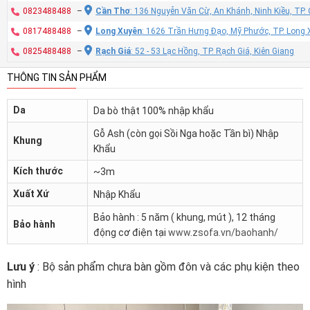
0823488488
–
Cần Thơ
: 136 Nguyễn Văn Cừ, An Khánh, Ninh Kiều, TP
0817488488
–
Long Xuyên
: 1626 Trần Hưng Đạo, Mỹ Phước, TP. Long 
0825488488
–
Rạch Giá
: 52 - 53 Lạc Hồng, TP. Rạch Giá, Kiên Giang
THÔNG TIN SẢN PHẨM
Da
Da bò thật 100% nhập khẩu
Gỗ Ash (còn gọi Sồi Nga hoặc Tần bì) Nhập
Khung
Khẩu
Kích thước
~3m
Xuất Xứ
Nhập Khẩu
Bảo hành : 5 năm ( khung, mút ), 12 tháng
Bảo hành
động cơ điện tại
www.zsofa.vn/baohanh/
Lưu ý
: Bộ sản phẩm chưa bàn gồm đôn và các phụ kiện theo
hình