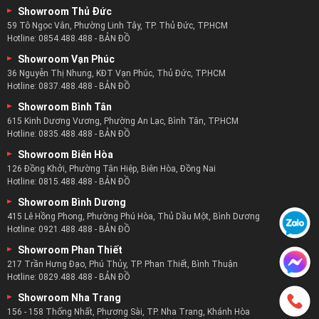
Showroom Thủ Đức
59 Tô Ngọc Vân, Phường Linh Tây, TP. Thủ Đức, TP.HCM
Hotline:
0854.488.488
-
BẢN ĐỒ
Showroom Vạn Phúc
36 Nguyễn Thị Nhung, KĐT Vạn Phúc, Thủ Đức, TP.HCM
Hotline:
0837.488.488
-
BẢN ĐỒ
Showroom Bình Tân
615 Kinh Dương Vương, Phường An Lạc, Bình Tân, TP.HCM
Hotline:
0835.488.488
-
BẢN ĐỒ
Showroom Biên Hòa
126 Đồng Khởi, Phường Tân Hiệp, Biên Hòa, Đồng Nai
Hotline:
0815.488.488
-
BẢN ĐỒ
Showroom Bình Dương
415 Lê Hồng Phong, Phường Phú Hòa, Thủ Dầu Một, Bình Dương
Hotline:
0921.488.488
-
BẢN ĐỒ
Showroom Phan Thiết
217 Trần Hưng Đạo, Phú Thủy, TP. Phan Thiết, Bình Thuận
Hotline:
0829.488.488
-
BẢN ĐỒ
Showroom Nha Trang
156 - 158 Thống Nhất, Phương Sài, TP. Nha Trang, Khánh Hòa