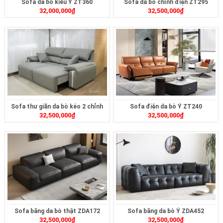
Sofa da bò kiểu Ý ZT360
Sofa da bò chỉnh điện ZT295
32,000,000
₫
32,500,000
₫
Sofa thư giãn da bò kéo 2 chỉnh
Sofa điện da bò Ý ZT240
32,500,000
₫
32,500,000
₫
điện ZT2616A
Sofa băng da bò thật ZDA172
Sofa băng da bò Ý ZDA452
32,500,000
₫
32,500,000
₫