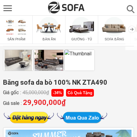
SẢN PHẨM
▼
BÀN ĂN
GIƯỜNG - TỦ
SOFA BĂNG
S
SẢN PHẨM
SOFAS
▼
PHÒNG ĂN
▼
PHÒNG NGỦ
Băng sofa da bò 100% NK ZTA490
▼
Giá gốc :
45,000,000
₫
-34%
Có Quà Tặng
PHÒNG KHÁCH
▼
29,900,000
₫
Giá sale :
LIÊN HỆ