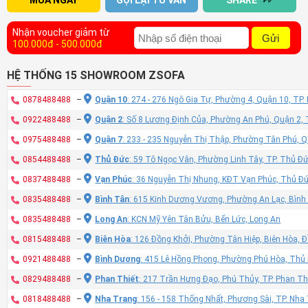
MUA NGAY
GỌI LẠI TƯ VẤN
SHARE
Nhận voucher giảm từ
Gửi
100.000đ - 500.000đ
HỆ THỐNG 15 SHOWROOM ZSOFA
0878488488
–
Quận 10
: 274 - 276 Ngô Gia Tự, Phường 4, Quận 10, TP
0922488488
–
Quận 2
: Số 8 Lương Định Của, Phường An Phú, Quận 2,
0975488488
–
Quận 7
: 233 - 235 Nguyễn Thị Thập, Phường Tân Phú, 
0854488488
–
Thủ Đức
: 59 Tô Ngọc Vân, Phường Linh Tây, TP. Thủ Đ
0837488488
–
Vạn Phúc
: 36 Nguyễn Thị Nhung, KĐT Vạn Phúc, Thủ Đ
0835488488
–
Bình Tân
: 615 Kinh Dương Vương, Phường An Lạc, Bình
0835488488
–
Long An
: KCN Mỹ Yên Tân Bửu, Bến Lức, Long An
0815488488
–
Biên Hòa
: 126 Đồng Khởi, Phường Tân Hiệp, Biên Hòa, 
0921488488
–
Bình Dương
: 415 Lê Hồng Phong, Phường Phú Hòa, Thủ
0829488488
–
Phan Thiết
: 217 Trần Hưng Đạo, Phú Thủy, TP. Phan Th
0818488488
–
Nha Trang
: 156 - 158 Thống Nhất, Phương Sài, TP. Nh