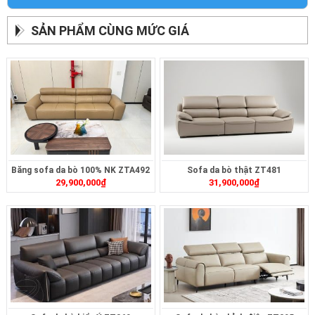
SẢN PHẨM CÙNG MỨC GIÁ
Băng sofa da bò 100% NK ZTA492
Sofa da bò thật ZT481
29,900,000
₫
31,900,000
₫