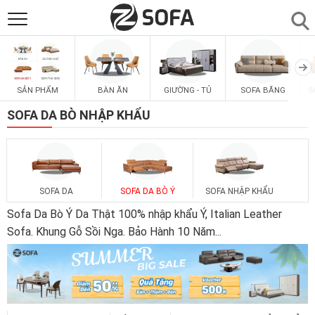
SẢN PHẨM
▼
SẢN PHẨM
BÀN ĂN
GIƯỜNG - TỦ
SOFA BĂNG
S
SOFAS
▼
SOFA DA BÒ NHẬP KHẨU
PHÒNG ĂN
▼
PHÒNG NGỦ
▼
SOFA DA
SOFA DA BÒ Ý
SOFA NHẬP KHẨU
Sofa Da Bò Ý Da Thật 100% nhập khẩu Ý, Italian Leather
PHÒNG KHÁCH
Sofa. Khung Gỗ Sồi Nga. Bảo Hành 10 Năm
...
▼
LIÊN HỆ