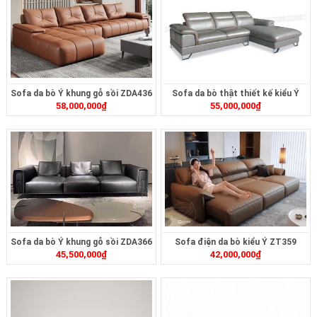
Sofa da bò Ý khung gỗ sồi ZDA436
Sofa da bò thật thiết kế kiểu Ý
58,000,000
₫
55,000,000
₫
ZL175B
Sofa da bò Ý khung gỗ sồi ZDA366
Sofa điện da bò kiểu Ý ZT359
45,500,000
₫
42,000,000
₫