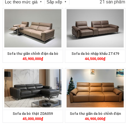
21 sản phẩm
Lọc theo mức giá
Sắp xếp
▼
▼
Sofa thư giãn chỉnh điện da bò
Sofa da bò nhập khẩu ZT479
45,900,000
₫
44,500,000
₫
ZT268
Sofa da bò thật ZDA059
Sofa thư giãn da bò chỉnh điện
45,000,000
₫
46,900,000
₫
ZT3617