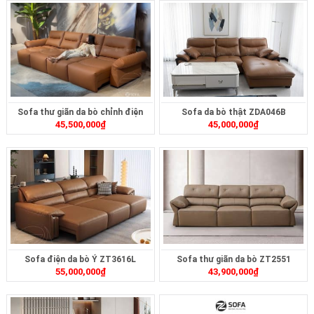
Sofa thư giãn da bò chỉnh điện
Sofa da bò thật ZDA046B
45,500,000
₫
45,000,000
₫
ZT2617
Sofa điện da bò Ý ZT3616L
Sofa thư giãn da bò ZT2551
55,000,000
₫
43,900,000
₫