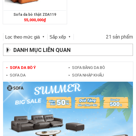
Sofa da bò thật ZDA119
55,000,000
₫
21 sản phẩm
Lọc theo mức giá
Sắp xếp
▼
▼
DANH MỤC LIÊN QUAN
SOFA DA BÒ Ý
SOFA BĂNG DA BÒ
►
►
SOFA DA
SOFA NHẬP KHẨU
►
►