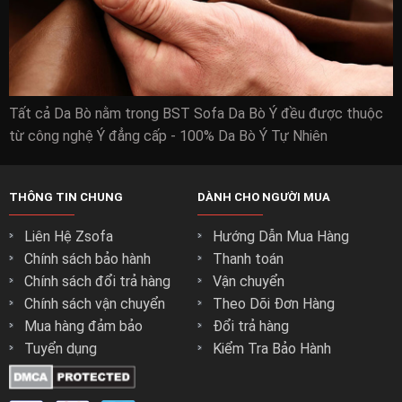
Tất cả Da Bò nằm trong BST Sofa Da Bò Ý đều được thuộc
Mua sofa da bò nhập khẩu chất lượng cao cho
từ công nghệ Ý đẳng cấp - 100% Da Bò Ý Tự Nhiên
phòng khách:
sofa da bò nhập khẩu sofa Sofa Da Bò tốt nhất cho phòng
THÔNG TIN CHUNG
DÀNH CHO NGƯỜI MUA
khách được những người thợ tốt nhất của zSofa thiết kế
nên với kiểu dáng cứng cáp.
Liên Hệ Zsofa
Hướng Dẫn Mua Hàng
Là doanh nghiệp sử dụng những nguyên vật liệu cao cấp
Chính sách bảo hành
Thanh toán
nhất từ những nguồn cung cấp uy tín.
Chính sách đổi trả hàng
Vận chuyển
Đây là sự đảm bảo cho sản phẩm của zSofa có độ bền và
Chính sách vận chuyển
Theo Dõi Đơn Hàng
chất lượng đến từng chi tiết nhỏ nhất để khách hàng an
Mua hàng đảm bảo
Đổi trả hàng
tâm.
Tuyển dụng
Kiểm Tra Bảo Hành
Với những phương pháp làm sofa da bò nhập khẩu tiên tiến
và hiệu quả nhất để tăng chất lượng cho ghế.