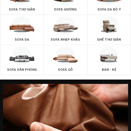
Chiếc sofa da bò nhập khẩu phòng khách mang đến những
SOFA THƯ GIÃN
SOFA GIƯỜNG
SOFA DA BÒ Ý
giá trị tốt nhất cho phong thủy phòng khách.
Mang lại tất cả những giá trị tốt nhất cho căn phòng khách
về cả bên trong lẫn bên ngoài.
SOFA DA
SOFA NHẬP KHẨU
GHẾ THƯ GIÃN
SOFA VĂN PHÒNG
SOFA GỖ
BÀN - KỆ