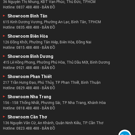
36 Nguyễn Thị Nhung, KĐT Vạn Phúc, Thủ Đức, TP.HCM
Hotline:
0837.488.488
-
BẢN ĐỒ
Showroom Bình Tân
615 Kinh Dương Vương, Phường An Lạc, Bình Tân, TP.HCM
Hotline:
0835.488.488
-
BẢN ĐỒ
Showroom Biên Hòa
126 Đồng Khởi, Phường Tân Hiệp, Biên Hòa, Đồng Nai
Hotline:
0815.488.488
-
BẢN ĐỒ
Showroom Bình Dương
415 Lê Hồng Phong, Phường Phú Hòa, Thủ Dầu Một, Bình Dương
Hotline:
0921.488.488
-
BẢN ĐỒ
Showroom Phan Thiết
Chiếc sofa da bò nhập khẩu phòng khách đẹp nhất :
217 Trần Hưng Đạo, Phú Thủy, TP. Phan Thiết, Bình Thuận
Hotline:
0829.488.488
-
BẢN ĐỒ
zSofa không chỉ chú trọng tạo nên những sản phẩm chất
Showroom Nha Trang
lượng bên trong mà còn là cả bên ngoài.
156 - 158 Thống Nhất, Phương Sài, TP. Nha Trang, Khánh Hòa
Với những kiểu dáng sofa đẹp nhất dành cho phòng khách
Hotline:
0818.488.488
-
BẢN ĐỒ
đa dạng và đẹp nhất phù hợp với mọi căn phòng khách.
Showroom Cần Thơ
Bên cạnh kiểu dáng zSofa còn tạo nên sự đa dạng với nhiều
136 Nguyễn Văn Cừ, An Khánh, Quận Ninh Kiều, TP. Cần Thơ
màu sắc sofa da bò nhập khẩu đẹp nhất và nhất là ấm áp
Hotline:
0823.488.488
-
BẢN ĐỒ