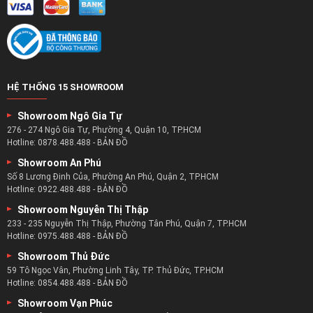
Kết hợp với đó là hệ thống máy móc hiện đại với năng suất
và độ chính xác cao trong mọi khâu.
Đảm bảo tạo nên cho khách hàng những sản phẩm ghế
sofa chất lượng nhất.
Bên cạnh đó zSofa còn có đội ngũ nhân công có tay nghề
và kĩ năng được đào tạo để làm những bộ ghế sofa cho
HỆ THỐNG 15 SHOWROOM
nhà.
Showroom Ngô Gia Tự
Khi đó bất cứ chiếc sofa da bò nhập khẩu nào khách hàng
276 - 274 Ngô Gia Tự, Phường 4, Quận 10, TP.HCM
chọn tại zSofa thì yếu tố chất lượng cũng luôn được đảm
Hotline:
0878.488.488
-
BẢN ĐỒ
bảo.
Showroom An Phú
Số 8 Lương Định Của, Phường An Phú, Quận 2, TP.HCM
Hotline:
0922.488.488
-
BẢN ĐỒ
Showroom Nguyễn Thị Thập
233 - 235 Nguyễn Thị Thập, Phường Tân Phú, Quận 7, TP.HCM
Hotline:
0975.488.488
-
BẢN ĐỒ
Showroom Thủ Đức
59 Tô Ngọc Vân, Phường Linh Tây, TP. Thủ Đức, TP.HCM
Hotline:
0854.488.488
-
BẢN ĐỒ
Showroom Vạn Phúc