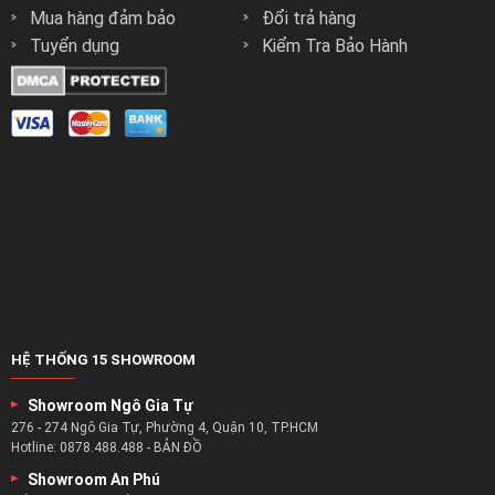
Chính sách vận chuyển
Theo Dõi Đơn Hàng
Mua hàng đảm bảo
Đổi trả hàng
Tuyển dụng
Kiểm Tra Bảo Hành
HỆ THỐNG 15 SHOWROOM
Showroom Ngô Gia Tự
276 - 274 Ngô Gia Tự, Phường 4, Quận 10, TP.HCM
Hotline:
0878.488.488
-
BẢN ĐỒ
Showroom An Phú
Số 8 Lương Định Của, Phường An Phú, Quận 2, TP.HCM
Hotline:
0922.488.488
-
BẢN ĐỒ
Showroom Nguyễn Thị Thập
233 - 235 Nguyễn Thị Thập, Phường Tân Phú, Quận 7, TP.HCM