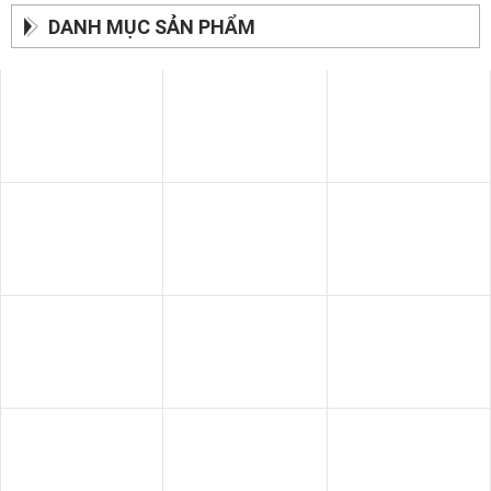
SOFA BĂNG
BÀN ĂN
GIƯỜNG - TỦ
SOFA THƯ GIÃN
SOFA GIƯỜNG
SOFA DA BÒ Ý
SOFA DA
SOFA NHẬP KHẨU
GHẾ THƯ GIÃN
SOFA VĂN PHÒNG
SOFA GỖ
BÀN - KỆ