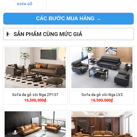
SOFA GỖ
CÁC BƯỚC MUA HÀNG →
SẢN PHẨM CÙNG MỨC GIÁ
Sofa da gỗ sồi Nga ZP137
Sofa da gỗ sồi Nga LV2
16,500,000
₫
16,500,000
₫