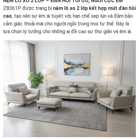
NỆM LÒ XO 2 LỚP – ĐÀN HỒI TỐI ƯU, NGỒI CỰC ÊM
ZB361P được trang bị
nệm lò xo 2 lớp kết hợp mút đàn hồi
cao
, tạo nên sự êm ái tuyệt vời, hạn chế xẹp lún và đảm bảo
cảm giác thoải mái cho người ngồi trong mọi tư thế. Đây là
lựa chọn lý tưởng cho những ai đề cao sự thư giãn và êm ái.