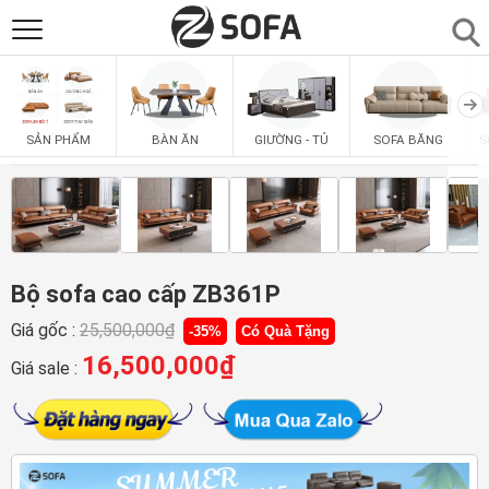
SẢN PHẨM
▼
BÀN ĂN
GIƯỜNG - TỦ
SOFA BĂNG
S
SẢN PHẨM
SOFAS
▼
PHÒNG ĂN
▼
PHÒNG NGỦ
Bộ sofa cao cấp ZB361P
▼
Giá gốc :
25,500,000
₫
-35%
Có Quà Tặng
PHÒNG KHÁCH
▼
16,500,000
₫
Giá sale :
LIÊN HỆ