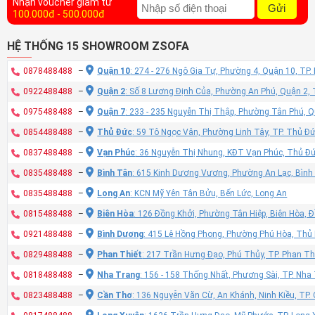
Nhận voucher giảm từ
Gửi
100.000đ - 500.000đ
HỆ THỐNG 15 SHOWROOM ZSOFA
0878488488
–
Quận 10
: 274 - 276 Ngô Gia Tự, Phường 4, Quận 10, TP
0922488488
–
Quận 2
: Số 8 Lương Định Của, Phường An Phú, Quận 2,
0975488488
–
Quận 7
: 233 - 235 Nguyễn Thị Thập, Phường Tân Phú, 
0854488488
–
Thủ Đức
: 59 Tô Ngọc Vân, Phường Linh Tây, TP. Thủ Đ
0837488488
–
Vạn Phúc
: 36 Nguyễn Thị Nhung, KĐT Vạn Phúc, Thủ Đ
0835488488
–
Bình Tân
: 615 Kinh Dương Vương, Phường An Lạc, Bình
0835488488
–
Long An
: KCN Mỹ Yên Tân Bửu, Bến Lức, Long An
0815488488
–
Biên Hòa
: 126 Đồng Khởi, Phường Tân Hiệp, Biên Hòa, 
0921488488
–
Bình Dương
: 415 Lê Hồng Phong, Phường Phú Hòa, Thủ
0829488488
–
Phan Thiết
: 217 Trần Hưng Đạo, Phú Thủy, TP. Phan Th
0818488488
–
Nha Trang
: 156 - 158 Thống Nhất, Phương Sài, TP. Nh
0823488488
–
Cần Thơ
: 136 Nguyễn Văn Cừ, An Khánh, Ninh Kiều, TP