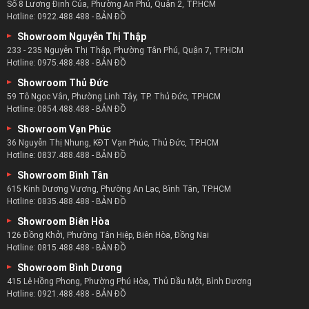
Hotline:
0975.488.488
-
BẢN ĐỒ
Showroom Thủ Đức
59 Tô Ngọc Vân, Phường Linh Tây, TP. Thủ Đức, TP.HCM
Hotline:
0854.488.488
-
BẢN ĐỒ
Showroom Vạn Phúc
36 Nguyễn Thị Nhung, KĐT Vạn Phúc, Thủ Đức, TP.HCM
Hotline:
0837.488.488
-
BẢN ĐỒ
Showroom Bình Tân
615 Kinh Dương Vương, Phường An Lạc, Bình Tân, TP.HCM
Hotline:
0835.488.488
-
BẢN ĐỒ
Showroom Biên Hòa
126 Đồng Khởi, Phường Tân Hiệp, Biên Hòa, Đồng Nai
Hotline:
0815.488.488
-
BẢN ĐỒ
Showroom Bình Dương
415 Lê Hồng Phong, Phường Phú Hòa, Thủ Dầu Một, Bình Dương
Hotline:
0921.488.488
-
BẢN ĐỒ
Showroom Phan Thiết
217 Trần Hưng Đạo, Phú Thủy, TP. Phan Thiết, Bình Thuận
Hotline:
0829.488.488
-
BẢN ĐỒ
Showroom Nha Trang