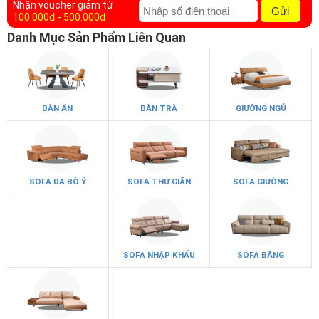
Nhận voucher giảm từ
Gửi
100.000đ - 500.000đ
Danh Mục Sản Phẩm Liên Quan
BÀN ĂN
BÀN TRÀ
GIƯỜNG NGỦ
SOFA DA BÒ Ý
SOFA THƯ GIÃN
SOFA GIƯỜNG
SOFA DA
SOFA NHẬP KHẨU
SOFA BĂNG