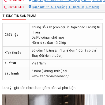
0817488488
–
Long Xuyên
: 1626 Trần Hưng Đạo, Mỹ Phước, TP. Long 
0825488488
–
Rạch Giá
: 52 - 53 Lạc Hồng, TP. Rạch Giá, Kiên Giang
THÔNG TIN SẢN PHẨM
Khung Gỗ Ash (còn gọi Sồi Nga hoặc Tần bì) tự
nhiên
Chất liệu
Da PU công nghệ mới
Nệm lò xo đàn hồi 2 lớp
Bộ gồm 1 băng 2m 1 ghế đơn 1 đôn ( có thể
Kích thước
thay đổi kích thước ).
Xuất xứ
Việt Nam
5 năm ( khung, mút ) tại
Bảo hành
www.zsofa.vn/baohanh/
Lưu ý : giá sản chưa bao gồm bàn và phụ kiện