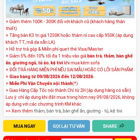
+ Giảm thêm 100K - 300K đối với khách cũ (khách hàng thân
thiết)
+ Tặng bàn K3 trị giá 1250K hoặc thảm nỉ cao cấp 950K (áp dụng
khách TT, mã da sẵn LA)
+ Hỗ trợ trả góp & Miễn phí quẹt thẻ Visa/Master
+ Giảm 5% đến 10% tối đa 1 triệu vào giá
bàn trà
,
thảm
,
bàn ghế
ăn
,
giường ngủ
,
tủ áo
,
kệ tivi
khi mua kèm sofa
+ ĐỔI TRẢ HÀNG MIỄN PHÍ NẾU SAI MẪU HOẶC CÓ LỖI SẢN PHẨM
+
Giao hàng từ 09/08/2026 đến 12/08/2026
+
Miễn Phí Vận Chuyển nội thành
(*)
+ Giao Hàng Cấp Tốc nội thành Chỉ từ 2H (áp dụng hàng có sẵn)
Lưu ý: chỉ áp dụng khi đặt mua trong hôm nay 09/08/2026, không
áp dụng với các chương trình KM khác
>> Xem thêm
thảm
,
bàn trà
,
bàn ghế ăn
,
giường - tủ
,
kệ tivi
MUA NGAY
GỌI LẠI TƯ VẤN
SHARE