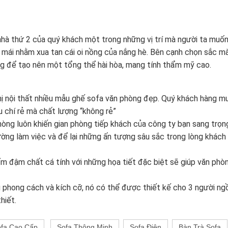
 nhà thứ 2 của quý khách một trong những vị trí mà người ta muố
 mái nhằm xua tan cái oi nồng của nắng hè. Bên cạnh chọn sắc mà
ng để tạo nên một tổng thể hài hòa, mang tính thẩm mỹ cao.
thị nội thất nhiều mẫu ghế sofa văn phòng đẹp. Quý khách hàng 
u chí rẻ mà chất lượng “không rẻ”
phòng luôn khiến gian phòng tiếp khách của công ty bạn sang trọn
ờng làm việc và để lại những ấn tượng sâu sắc trong lòng khách 
m đậm chất cá tính với những họa tiết đặc biệt sẽ giúp văn phòn
hong cách và kích cỡ, nó có thể được thiết kế cho 3 người ngồi
hiết.
fa Cao Cấp
Sofa Thông Minh
Sofa Điện
Bàn Trà Sofa