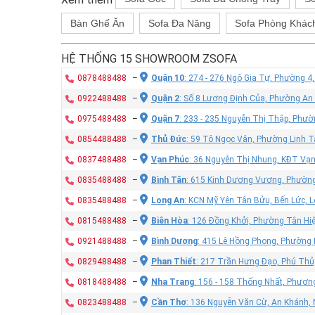
Bàn Ghế Ăn
Sofa Đa Năng
Sofa Phòng Khác
HỆ THỐNG 15 SHOWROOM ZSOFA
0878488488
–
Quận 10
: 274 - 276 Ngô Gia Tự, Phường 4
0922488488
–
Quận 2
: Số 8 Lương Định Của, Phường An
0975488488
–
Quận 7
: 233 - 235 Nguyễn Thị Thập, Phư
0854488488
–
Thủ Đức
: 59 Tô Ngọc Vân, Phường Linh T
0837488488
–
Vạn Phúc
: 36 Nguyễn Thị Nhung, KĐT Vạ
0835488488
–
Bình Tân
: 615 Kinh Dương Vương, Phường
0835488488
–
Long An
: KCN Mỹ Yên Tân Bửu, Bến Lức, 
0815488488
–
Biên Hòa
: 126 Đồng Khởi, Phường Tân Hiệ
0921488488
–
Bình Dương
: 415 Lê Hồng Phong, Phường
0829488488
–
Phan Thiết
: 217 Trần Hưng Đạo, Phú Thủy
0818488488
–
Nha Trang
: 156 - 158 Thống Nhất, Phươn
0823488488
–
Cần Thơ
: 136 Nguyễn Văn Cừ, An Khánh, 