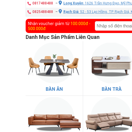
0817488488
–
Long Xuyên
: 1626 Trần Hưng Đạo, Mỹ Phư
0825488488
–
Rạch Giá
: 52 - 53 Lạc Hồng, TP. Rạch Giá,
Nhận voucher giảm từ
100.000đ -
500.000đ
Danh Mục Sản Phẩm Liên Quan
BÀN ĂN
BÀN TRÀ