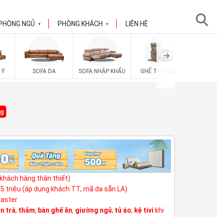
PHÒNG NGỦ
PHÒNG KHÁCH
LIÊN HỆ
▼
▼
SOFA V
 Ý
SOFA DA
SOFA NHẬP KHẨU
GHẾ THƯ GIÃN
ng
(khách hàng thân thiết)
3,5 triệu (áp dụng khách TT, mã da sẵn LA)
Master
n trà
,
thảm
,
bàn ghế ăn
,
giường ngủ
,
tủ áo
,
kệ tivi
khi