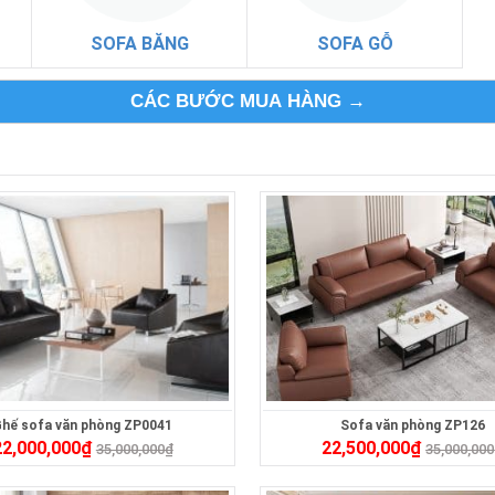
SOFA BĂNG
SOFA GỖ
CÁC BƯỚC MUA HÀNG →
hế sofa văn phòng ZP0041
Sofa văn phòng ZP126
22,000,000
₫
22,500,000
₫
35,000,000
₫
35,000,000