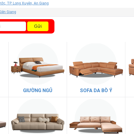
ớc, TP. Long Xuyên, An Giang
 Kiên Giang
Gửi
GIƯỜNG NGỦ
SOFA DA BÒ Ý