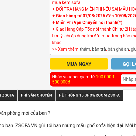
mua kèm sofa
+ ĐỔI TRẢ HÀNG MIỄN PHÍ NẾU SAI MẪU HO
+
Giao hàng từ 07/08/2026 đến 10/08/202
+
Miễn Phí Vận Chuyển nội thành
(*)
+ Giao Hàng Cấp Tốc nội thành Chỉ từ 2H (á
Lưu ý: chỉ áp dụng khi đặt mua trong hôm 
khác
>> Xem thêm
thảm
,
bàn trà
,
bàn ghế ăn
,
gi
MUA NGAY
GỌI L
Nhận voucher giảm từ
100.000đ -
500.000đ
N ZSOFA
PHÍ VẬN CHUYỂN
HỆ THỐNG 15 SHOWROOM ZSOFA
văn phòng mới của bạn ?
 cho bạn. ZSOFA.VN gửi tới bạn những mẩu ghế sofa hiện đại. M