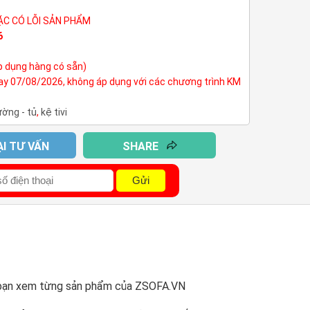
ẶC CÓ LỖI SẢN PHẨM
6
p dụng hàng có sẵn)
nay 07/08/2026, không áp dụng với các chương trình KM
ường - tủ
,
kệ tivi
ẠI TƯ VẤN
SHARE
Gửi
ời bạn xem từng sản phẩm của ZSOFA.VN