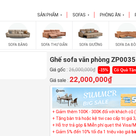
SẢN PHẨM
SOFAS
PHÒNG ĂN
▼
▼
▼
SOFA BĂNG
SOFA THƯ GIÃN
SOFA GIƯỜNG
SOFA DA BÒ
Ghế sofa văn phòng ZP0035
Giá gốc :
26,000,000
₫
-15%
Có Quà Tặ
22,000,000
₫
Giá sale :
+ Giảm thêm 100K - 300K đối với khách cũ 
+ Tặng bàn trà hoặc kệ tivi cao cấp trị giá 
+ Hỗ trợ trả góp & Miễn phí quẹt thẻ Visa/
+ Giảm 5% đến 10% tối đa 1 triệu vào giá
bà