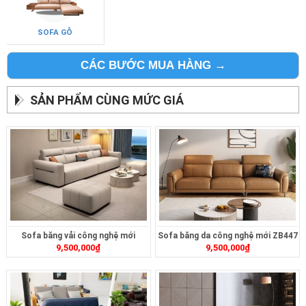
SOFA GỖ
CÁC BƯỚC MUA HÀNG →
SẢN PHẨM CÙNG MỨC GIÁ
Sofa băng vải công nghệ mới
Sofa băng da công nghệ mới ZB447
9,500,000
₫
9,500,000
₫
ZB411