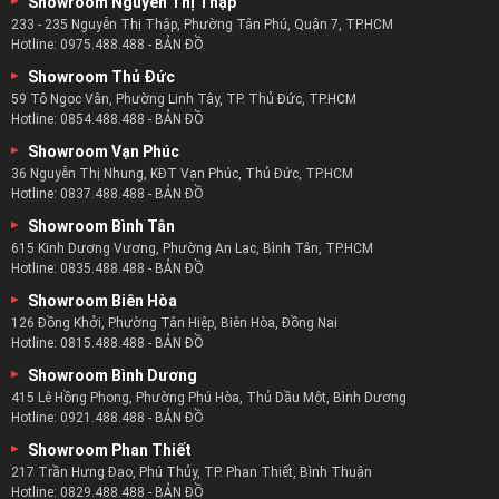
Showroom Nguyễn Thị Thập
233 - 235 Nguyễn Thị Thập, Phường Tân Phú, Quận 7, TP.HCM
Hotline:
0975.488.488
-
BẢN ĐỒ
Showroom Thủ Đức
59 Tô Ngọc Vân, Phường Linh Tây, TP. Thủ Đức, TP.HCM
Hotline:
0854.488.488
-
BẢN ĐỒ
Showroom Vạn Phúc
36 Nguyễn Thị Nhung, KĐT Vạn Phúc, Thủ Đức, TP.HCM
Hotline:
0837.488.488
-
BẢN ĐỒ
Showroom Bình Tân
615 Kinh Dương Vương, Phường An Lạc, Bình Tân, TP.HCM
Hotline:
0835.488.488
-
BẢN ĐỒ
Showroom Biên Hòa
126 Đồng Khởi, Phường Tân Hiệp, Biên Hòa, Đồng Nai
Hotline:
0815.488.488
-
BẢN ĐỒ
Showroom Bình Dương
415 Lê Hồng Phong, Phường Phú Hòa, Thủ Dầu Một, Bình Dương
Hotline:
0921.488.488
-
BẢN ĐỒ
Showroom Phan Thiết
217 Trần Hưng Đạo, Phú Thủy, TP. Phan Thiết, Bình Thuận
Hotline:
0829.488.488
-
BẢN ĐỒ