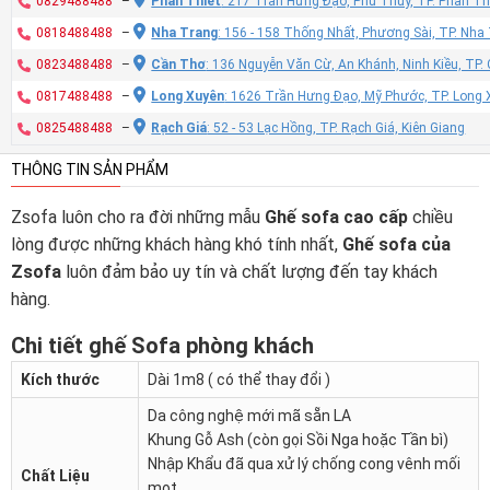
0829488488
–
Phan Thiết
: 217 Trần Hưng Đạo, Phú Thủy, TP. Phan Th
0818488488
–
Nha Trang
: 156 - 158 Thống Nhất, Phương Sài, TP. Nh
0823488488
–
Cần Thơ
: 136 Nguyễn Văn Cừ, An Khánh, Ninh Kiều, TP
0817488488
–
Long Xuyên
: 1626 Trần Hưng Đạo, Mỹ Phước, TP. Long 
0825488488
–
Rạch Giá
: 52 - 53 Lạc Hồng, TP. Rạch Giá, Kiên Giang
THÔNG TIN SẢN PHẨM
Zsofa luôn cho ra đời những mẫu
Ghế sofa cao cấp
chiều
lòng được những khách hàng khó tính nhất,
Ghế sofa của
Zsofa
luôn đảm bảo uy tín và chất lượng đến tay khách
hàng.
Chi tiết ghế Sofa phòng khách
Kích thước
Dài 1m8 ( có thể thay đổi )
Da công nghệ mới mã sẵn LA
Khung Gỗ Ash (còn gọi Sồi Nga hoặc Tần bì)
Nhập Khẩu đã qua xử lý chống cong vênh mối
Chất Liệu
mọt