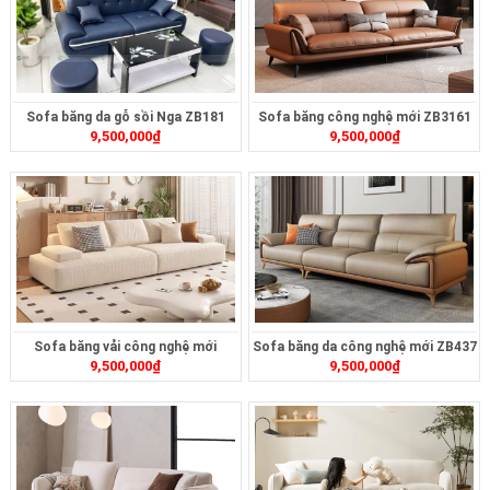
Sofa băng da gỗ sồi Nga ZB181
Sofa băng công nghệ mới ZB3161
9,500,000
₫
9,500,000
₫
Sofa băng vải công nghệ mới
Sofa băng da công nghệ mới ZB437
9,500,000
₫
9,500,000
₫
ZB415