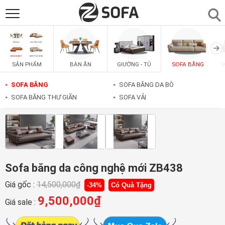
SẢN PHẨM
▼
BÀN ĂN
GIƯỜNG - TỦ
SOFA BĂNG
S
SẢN PHẨM
SOFAS
▼
SOFA BĂNG
SOFA BĂNG DA BÒ
►
►
SOFA BĂNG THƯ GIÃN
SOFA VẢI
►
►
PHÒNG ĂN
▼
PHÒNG NGỦ
▼
PHÒNG KHÁCH
▼
Sofa băng da công nghệ mới ZB438
Giá gốc :
14,500,000
₫
-34%
Có Quà Tặng
LIÊN HỆ
9,500,000
₫
Giá sale :