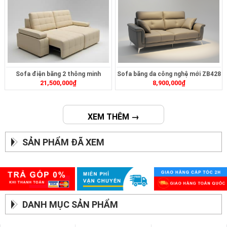
Sofa điện băng 2 thông minh
Sofa băng da công nghệ mới ZB428
21,500,000
₫
8,900,000
₫
ZT2626
XEM THÊM →
SẢN PHẨM ĐÃ XEM
DANH MỤC SẢN PHẨM