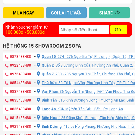
MUA NGAY
GỌI LẠI TƯ VẤN
SHARE
Nhận voucher giảm từ
Gửi
100.000đ - 500.000đ
HỆ THỐNG 15 SHOWROOM ZSOFA
0878488488
–
Quận 10
: 274 - 276 Ngô Gia Tự, Phường 4, Quận 10, TP
0922488488
–
Quận 2
: Số 8 Lương Định Của, Phường An Phú, Quận 2,
0975488488
–
Quận 7
: 233 - 235 Nguyễn Thị Thập, Phường Tân Phú, 
0854488488
–
Thủ Đức
: 59 Tô Ngọc Vân, Phường Linh Tây, TP. Thủ Đ
0837488488
–
Vạn Phúc
: 36 Nguyễn Thị Nhung, KĐT Vạn Phúc, Thủ Đ
0835488488
–
Bình Tân
: 615 Kinh Dương Vương, Phường An Lạc, Bình
0835488488
–
Long An
: KCN Mỹ Yên Tân Bửu, Bến Lức, Long An
0815488488
–
Biên Hòa
: 126 Đồng Khởi, Phường Tân Hiệp, Biên Hòa, 
0921488488
–
Bình Dương
: 415 Lê Hồng Phong, Phường Phú Hòa, Thủ