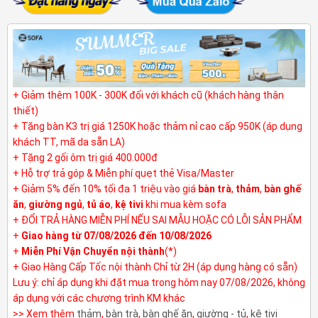
+ Giảm thêm 100K - 300K đối với khách cũ (khách hàng thân
thiết)
+ Tặng bàn K3 trị giá 1250K hoặc thảm nỉ cao cấp 950K (áp dụng
khách TT, mã da sẵn LA)
+ Tặng 2 gối ôm trị giá 400.000đ
+ Hỗ trợ trả góp & Miễn phí quẹt thẻ Visa/Master
+ Giảm 5% đến 10% tối đa 1 triệu vào giá
bàn trà
,
thảm
,
bàn ghế
ăn
,
giường ngủ
,
tủ áo
,
kệ tivi
khi mua kèm sofa
+ ĐỔI TRẢ HÀNG MIỄN PHÍ NẾU SAI MẪU HOẶC CÓ LỖI SẢN PHẨM
+
Giao hàng từ 07/08/2026 đến 10/08/2026
+
Miễn Phí Vận Chuyển nội thành
(*)
+ Giao Hàng Cấp Tốc nội thành Chỉ từ 2H (áp dụng hàng có sẵn)
Lưu ý: chỉ áp dụng khi đặt mua trong hôm nay 07/08/2026, không
áp dụng với các chương trình KM khác
>> Xem thêm
thảm
,
bàn trà
,
bàn ghế ăn
,
giường - tủ
,
kệ tivi