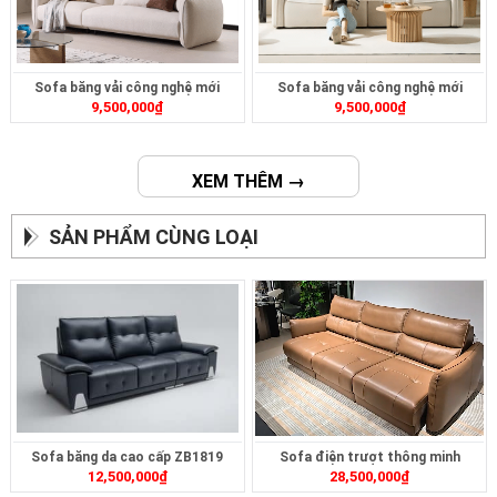
Sofa băng vải công nghệ mới
Sofa băng vải công nghệ mới
9,500,000
₫
9,500,000
₫
ZB472
ZB473
XEM THÊM →
SẢN PHẨM CÙNG LOẠI
Sofa băng da cao cấp ZB1819
Sofa điện trượt thông minh
12,500,000
₫
28,500,000
₫
ZT2628