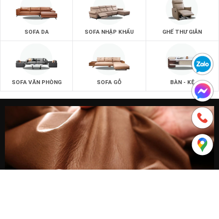
SOFA DA
SOFA NHẬP KHẨU
GHẾ THƯ GIÃN
SOFA VĂN PHÒNG
SOFA GỖ
BÀN - KỆ
Vì sao nên chọn mua ghế sofa tại zSofa :
Địa chỉ cung cấp ghế sofa chất lượng nhất cho phòng
khách.
Là doanh nghiệp luôn đảm bảo cung cấp cho khách hàng
mọi chọn lựa ghế sofa tốt nhất.