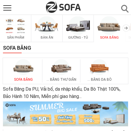
SẢN PHẨM
▼
SẢN PHẨM
BÀN ĂN
GIƯỜNG - TỦ
SOFA BĂNG
S
SOFAS
▼
SOFA BĂNG
PHÒNG ĂN
▼
PHÒNG NGỦ
▼
SOFA BĂNG
... BĂNG THƯ GIÃN
... BĂNG DA BÒ
Sofa Băng Da PU, Vải bố, da nhập khẩu, Da Bò Thật 100%,
PHÒNG KHÁCH
Bảo Hành 10 Năm, Miễn phí giao hàng
...
▼
LIÊN HỆ