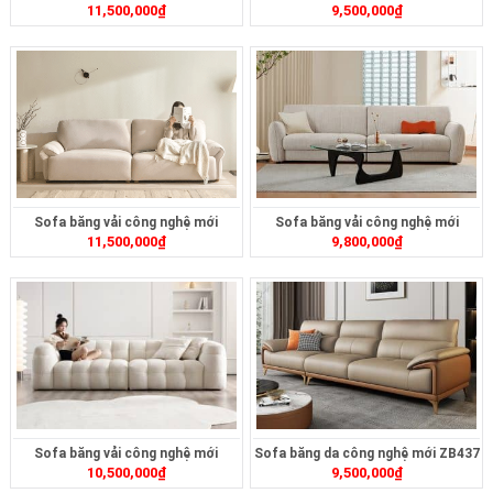
11,500,000
₫
9,500,000
₫
ZB473
Sofa băng vải công nghệ mới
Sofa băng vải công nghệ mới
11,500,000
₫
9,800,000
₫
ZB471
ZB453
Sofa băng vải công nghệ mới
Sofa băng da công nghệ mới ZB437
10,500,000
₫
9,500,000
₫
ZB409