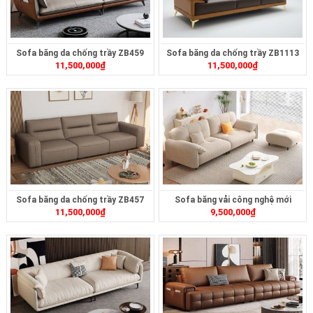
Sofa băng da chống trầy ZB459
Sofa băng da chống trầy ZB1113
11,500,000
₫
11,500,000
₫
Sofa băng da chống trầy ZB457
Sofa băng vải công nghệ mới
11,500,000
₫
9,500,000
₫
ZB456