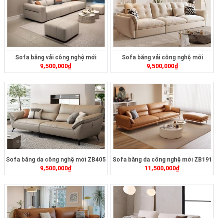
Sofa băng vải công nghệ mới
Sofa băng vải công nghệ mới
9,500,000
₫
9,500,000
₫
ZB411
ZB408
Sofa băng da công nghệ mới ZB405
Sofa băng da công nghệ mới ZB191
9,500,000
₫
11,500,000
₫