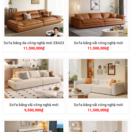
Sofa băng da công nghệ mới ZB423
Sofa băng vải công nghệ mới
11,500,000
₫
11,500,000
₫
ZB422
Sofa băng vải công nghệ mới
Sofa băng vải công nghệ mới
9,500,000
₫
11,500,000
₫
ZB415
ZB412