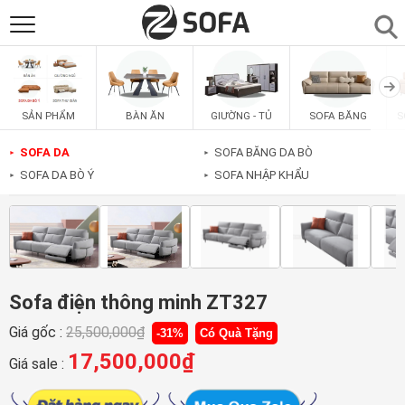
SẢN PHẨM
▼
BÀN ĂN
GIƯỜNG - TỦ
SOFA BĂNG
S
SẢN PHẨM
SOFAS
▼
SOFA DA
SOFA BĂNG DA BÒ
►
►
SOFA DA BÒ Ý
SOFA NHẬP KHẨU
►
►
PHÒNG ĂN
▼
PHÒNG NGỦ
▼
PHÒNG KHÁCH
▼
Sofa điện thông minh ZT327
Giá gốc :
25,500,000
₫
-31%
Có Quà Tặng
LIÊN HỆ
17,500,000
₫
Giá sale :