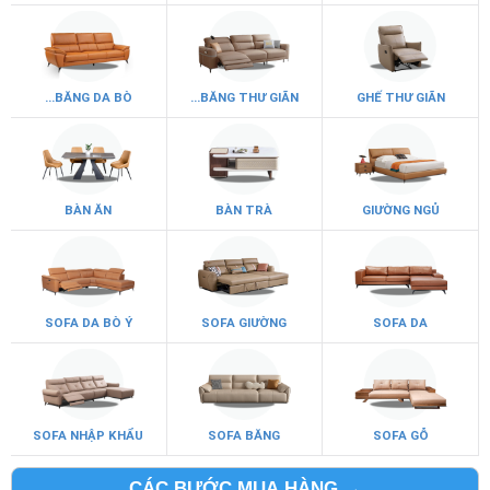
...BĂNG DA BÒ
...BĂNG THƯ GIÃN
GHẾ THƯ GIÃN
BÀN ĂN
BÀN TRÀ
GIƯỜNG NGỦ
SOFA DA BÒ Ý
SOFA GIƯỜNG
SOFA DA
SOFA NHẬP KHẨU
SOFA BĂNG
SOFA GỖ
CÁC BƯỚC MUA HÀNG →