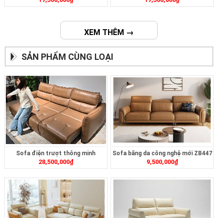
XEM THÊM →
SẢN PHẨM CÙNG LOẠI
Sofa điện trượt thông minh
Sofa băng da công nghệ mới ZB447
28,500,000
₫
9,500,000
₫
ZT2628