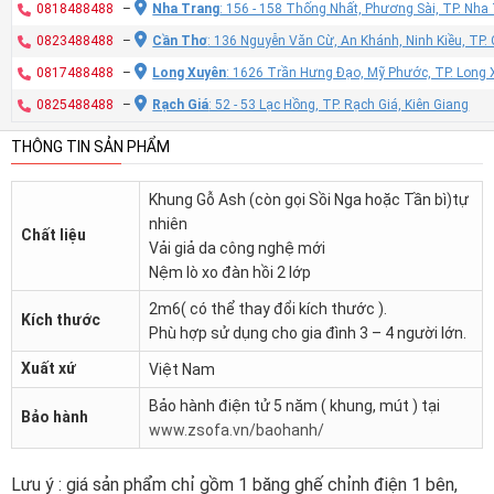
0818488488
–
Nha Trang
: 156 - 158 Thống Nhất, Phương Sài, TP. Nh
0823488488
–
Cần Thơ
: 136 Nguyễn Văn Cừ, An Khánh, Ninh Kiều, TP
0817488488
–
Long Xuyên
: 1626 Trần Hưng Đạo, Mỹ Phước, TP. Long 
0825488488
–
Rạch Giá
: 52 - 53 Lạc Hồng, TP. Rạch Giá, Kiên Giang
THÔNG TIN SẢN PHẨM
Khung Gỗ Ash (còn gọi Sồi Nga hoặc Tần bì)tự
nhiên
Chất liệu
Vải giả da công nghệ mới
Nệm lò xo đàn hồi 2 lớp
2m6( có thể thay đổi kích thước ).
Kích thước
Phù hợp sử dụng cho gia đình 3 – 4 người lớn.
Xuất xứ
Việt Nam
Bảo hành điện tử 5 năm ( khung, mút ) tại
Bảo hành
www.zsofa.vn/baohanh/
Lưu ý : giá sản phẩm chỉ gồm 1 băng ghế chỉnh điện 1 bên,