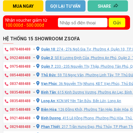
MUA NGAY
GỌI LẠI TƯ VẤN
SHARE
Nhận voucher giảm từ
Gửi
100.000đ - 500.000đ
HỆ THỐNG 15 SHOWROOM ZSOFA
0878488488
–
Quận 10
: 274 - 276 Ngô Gia Tự, Phường 4, Quận 10, TP
0922488488
–
Quận 2
: Số 8 Lương Định Của, Phường An Phú, Quận 2,
0975488488
–
Quận 7
: 233 - 235 Nguyễn Thị Thập, Phường Tân Phú, 
0854488488
–
Thủ Đức
: 59 Tô Ngọc Vân, Phường Linh Tây, TP. Thủ Đ
0837488488
–
Vạn Phúc
: 36 Nguyễn Thị Nhung, KĐT Vạn Phúc, Thủ Đ
0835488488
–
Bình Tân
: 615 Kinh Dương Vương, Phường An Lạc, Bình
0835488488
–
Long An
: KCN Mỹ Yên Tân Bửu, Bến Lức, Long An
0815488488
–
Biên Hòa
: 126 Đồng Khởi, Phường Tân Hiệp, Biên Hòa, 
0921488488
–
Bình Dương
: 415 Lê Hồng Phong, Phường Phú Hòa, Thủ
0829488488
–
Phan Thiết
: 217 Trần Hưng Đạo, Phú Thủy, TP. Phan Th