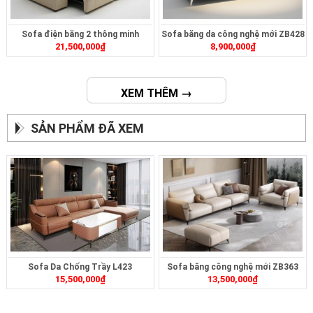
Sofa điện băng 2 thông minh
Sofa băng da công nghệ mới ZB428
21,500,000
₫
8,900,000
₫
ZT2626
XEM THÊM →
SẢN PHẨM ĐÃ XEM
Sofa Da Chống Trầy L423
Sofa băng công nghệ mới ZB363
15,500,000
₫
13,500,000
₫