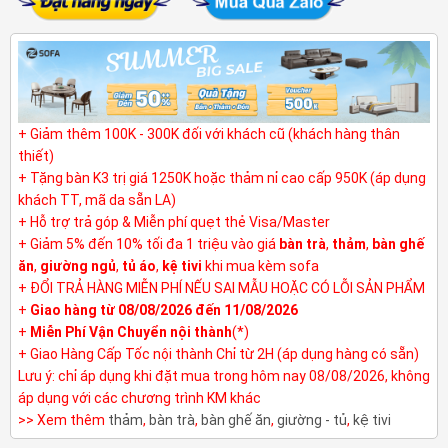
+ Giảm thêm 100K - 300K đối với khách cũ (khách hàng thân
thiết)
+ Tặng bàn K3 trị giá 1250K hoặc thảm nỉ cao cấp 950K (áp dụng
khách TT, mã da sẵn LA)
+ Hỗ trợ trả góp & Miễn phí quẹt thẻ Visa/Master
+ Giảm 5% đến 10% tối đa 1 triệu vào giá
bàn trà
,
thảm
,
bàn ghế
ăn
,
giường ngủ
,
tủ áo
,
kệ tivi
khi mua kèm sofa
+ ĐỔI TRẢ HÀNG MIỄN PHÍ NẾU SAI MẪU HOẶC CÓ LỖI SẢN PHẨM
+
Giao hàng từ 08/08/2026 đến 11/08/2026
+
Miễn Phí Vận Chuyển nội thành
(*)
+ Giao Hàng Cấp Tốc nội thành Chỉ từ 2H (áp dụng hàng có sẵn)
Lưu ý: chỉ áp dụng khi đặt mua trong hôm nay 08/08/2026, không
áp dụng với các chương trình KM khác
>> Xem thêm
thảm
,
bàn trà
,
bàn ghế ăn
,
giường - tủ
,
kệ tivi