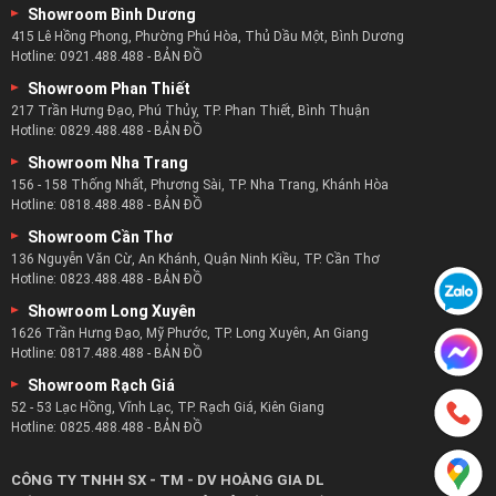
Showroom Bình Dương
415 Lê Hồng Phong, Phường Phú Hòa, Thủ Dầu Một, Bình Dương
Hotline:
0921.488.488
-
BẢN ĐỒ
Showroom Phan Thiết
217 Trần Hưng Đạo, Phú Thủy, TP. Phan Thiết, Bình Thuận
Hotline:
0829.488.488
-
BẢN ĐỒ
Showroom Nha Trang
156 - 158 Thống Nhất, Phương Sài, TP. Nha Trang, Khánh Hòa
Hotline:
0818.488.488
-
BẢN ĐỒ
Showroom Cần Thơ
136 Nguyễn Văn Cừ, An Khánh, Quận Ninh Kiều, TP. Cần Thơ
Hotline:
0823.488.488
-
BẢN ĐỒ
Showroom Long Xuyên
1626 Trần Hưng Đạo, Mỹ Phước, TP. Long Xuyên, An Giang
Hotline:
0817.488.488
-
BẢN ĐỒ
Showroom Rạch Giá
52 - 53 Lạc Hồng, Vĩnh Lạc, TP. Rạch Giá, Kiên Giang
Hotline:
0825.488.488
-
BẢN ĐỒ
CÔNG TY TNHH SX - TM - DV HOÀNG GIA DL