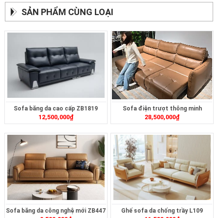
SẢN PHẨM CÙNG LOẠI
Sofa băng da cao cấp ZB1819
Sofa điện trượt thông minh
12,500,000
₫
28,500,000
₫
ZT2628
Sofa băng da công nghệ mới ZB447
Ghế sofa da chống trầy L109