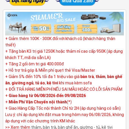
+ Giảm thêm 100K - 300K đối với khách cũ (khách hàng thân
thiết)
+ Tặng bàn K3 trị giá 1250K hoặc thảm nỉ cao cấp 950K (áp dụng
khách TT, mã da sẵn LA)
+ Tặng 2 gối ôm trị giá 400.000đ
+ Hỗ trợ trả góp & Miễn phí quẹt thẻ Visa/Master
+ Giảm 5% đến 10% tối đa 1 triệu vào giá
bàn trà
,
thảm
,
bàn ghế
ăn
,
giường ngủ
,
tủ áo
,
kệ tivi
khi mua kèm sofa
+ ĐỔI TRẢ HÀNG MIỄN PHÍ NẾU SAI MẪU HOẶC CÓ LỖI SẢN PHẨM
+
Giao hàng từ 06/08/2026 đến 09/08/2026
+
Miễn Phí Vận Chuyển nội thành
(*)
+ Giao Hàng Cấp Tốc nội thành Chỉ từ 2H (áp dụng hàng có sẵn)
Lưu ý: chỉ áp dụng khi đặt mua trong hôm nay 06/08/2026, không
áp dụng với các chương trình KM khác
>> Xem thêm
thảm
,
bàn trà
,
bàn ghế ăn
,
giường - tủ
,
kệ tivi