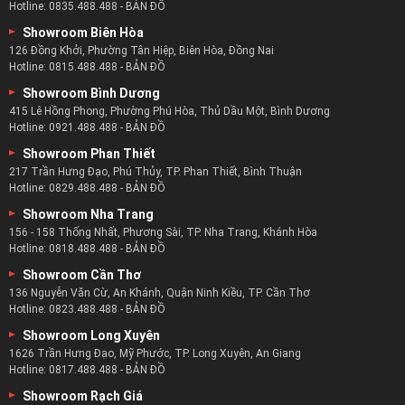
Hotline:
0835.488.488
-
BẢN ĐỒ
Showroom Biên Hòa
126 Đồng Khởi, Phường Tân Hiệp, Biên Hòa, Đồng Nai
Hotline:
0815.488.488
-
BẢN ĐỒ
Showroom Bình Dương
415 Lê Hồng Phong, Phường Phú Hòa, Thủ Dầu Một, Bình Dương
Hotline:
0921.488.488
-
BẢN ĐỒ
Showroom Phan Thiết
217 Trần Hưng Đạo, Phú Thủy, TP. Phan Thiết, Bình Thuận
Hotline:
0829.488.488
-
BẢN ĐỒ
Showroom Nha Trang
156 - 158 Thống Nhất, Phương Sài, TP. Nha Trang, Khánh Hòa
Hotline:
0818.488.488
-
BẢN ĐỒ
Showroom Cần Thơ
136 Nguyễn Văn Cừ, An Khánh, Quận Ninh Kiều, TP. Cần Thơ
Hotline:
0823.488.488
-
BẢN ĐỒ
Showroom Long Xuyên
1626 Trần Hưng Đạo, Mỹ Phước, TP. Long Xuyên, An Giang
Hotline:
0817.488.488
-
BẢN ĐỒ
Showroom Rạch Giá