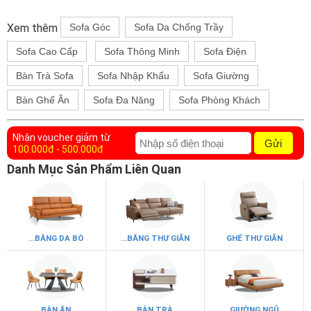
Xem thêm
Sofa Góc
Sofa Da Chống Trầy
Sofa Cao Cấp
Sofa Thông Minh
Sofa Điện
Bàn Trà Sofa
Sofa Nhập Khẩu
Sofa Giường
Bàn Ghế Ăn
Sofa Đa Năng
Sofa Phòng Khách
Nhận voucher giảm từ
Gửi
100.000đ - 500.000đ
Danh Mục Sản Phẩm Liên Quan
...BĂNG DA BÒ
...BĂNG THƯ GIÃN
GHẾ THƯ GIÃN
BÀN ĂN
BÀN TRÀ
GIƯỜNG NGỦ