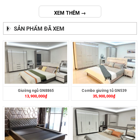
XEM THÊM →
SẢN PHẨM ĐÃ XEM
Giường ngủ GN8865
Combo giường tủ GN539
13,900,000
₫
35,900,000
₫