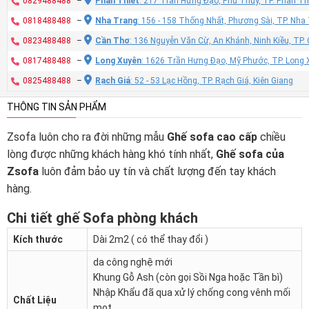
0829488488
–
Phan Thiết
: 217 Trần Hưng Đạo, Phú Thủy, TP. Phan Th
0818488488
–
Nha Trang
: 156 - 158 Thống Nhất, Phương Sài, TP. Nh
0823488488
–
Cần Thơ
: 136 Nguyễn Văn Cừ, An Khánh, Ninh Kiều, TP
0817488488
–
Long Xuyên
: 1626 Trần Hưng Đạo, Mỹ Phước, TP. Long 
0825488488
–
Rạch Giá
: 52 - 53 Lạc Hồng, TP. Rạch Giá, Kiên Giang
THÔNG TIN SẢN PHẨM
Zsofa luôn cho ra đời những mẫu
Ghế sofa cao cấp
chiều
lòng được những khách hàng khó tính nhất,
Ghế sofa của
Zsofa
luôn đảm bảo uy tín và chất lượng đến tay khách
hàng.
Chi tiết ghế Sofa phòng khách
Kích thước
Dài 2m2 ( có thể thay đổi )
da công nghệ mới
Khung Gỗ Ash (còn gọi Sồi Nga hoặc Tần bì)
Nhập Khẩu đã qua xử lý chống cong vênh mối
Chất Liệu
mọt