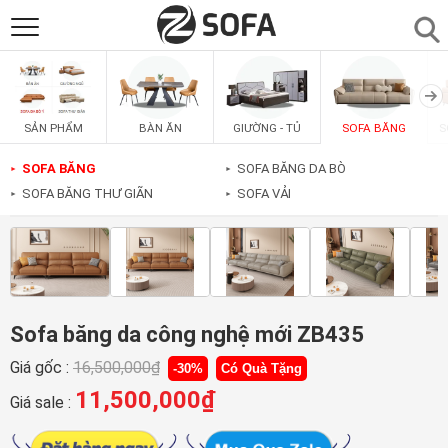
SẢN PHẨM
▼
BÀN ĂN
GIƯỜNG - TỦ
SOFA BĂNG
S
SẢN PHẨM
SOFAS
▼
SOFA BĂNG
SOFA BĂNG DA BÒ
►
►
SOFA BĂNG THƯ GIÃN
SOFA VẢI
►
►
PHÒNG ĂN
▼
PHÒNG NGỦ
▼
PHÒNG KHÁCH
▼
Sofa băng da công nghệ mới ZB435
Giá gốc :
16,500,000
₫
-30%
Có Quà Tặng
LIÊN HỆ
11,500,000
₫
Giá sale :