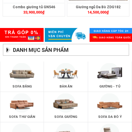
Combo giường tủ GN546
Giường ngủ Da Bò ZDG182
33,900,000
₫
14,500,000
₫
DANH MỤC SẢN PHẨM
SOFA BĂNG
BÀN ĂN
GIƯỜNG - TỦ
SOFA THƯ GIÃN
SOFA GIƯỜNG
SOFA DA BÒ Ý