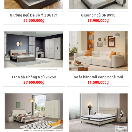
Giường ngủ Da Bò Ý ZDG171
Giường ngủ GNB915
29,500,000
₫
13,900,000
₫
Trọn bộ Phòng Ngủ 9626C
Sofa băng vải công nghệ mới
27,900,000
₫
11,500,000
₫
ZB412