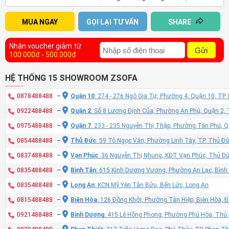
MUA NGAY
GỌI LẠI TƯ VẤN
SHARE
Nhận voucher giảm từ
Gửi
100.000đ - 500.000đ
HỆ THỐNG 15 SHOWROOM ZSOFA
0878488488
–
Quận 10
: 274 - 276 Ngô Gia Tự, Phường 4, Quận 10, TP
0922488488
–
Quận 2
: Số 8 Lương Định Của, Phường An Phú, Quận 2,
0975488488
–
Quận 7
: 233 - 235 Nguyễn Thị Thập, Phường Tân Phú, 
0854488488
–
Thủ Đức
: 59 Tô Ngọc Vân, Phường Linh Tây, TP. Thủ Đ
0837488488
–
Vạn Phúc
: 36 Nguyễn Thị Nhung, KĐT Vạn Phúc, Thủ Đ
0835488488
–
Bình Tân
: 615 Kinh Dương Vương, Phường An Lạc, Bình
0835488488
–
Long An
: KCN Mỹ Yên Tân Bửu, Bến Lức, Long An
0815488488
–
Biên Hòa
: 126 Đồng Khởi, Phường Tân Hiệp, Biên Hòa, 
0921488488
–
Bình Dương
: 415 Lê Hồng Phong, Phường Phú Hòa, Thủ