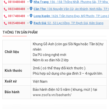
0818488488
–
Nha Trang
: 156 - 158 Thống Nhất, Phương Sài, TP. Nh
0823488488
–
Cần Thơ
: 136 Nguyễn Văn Cừ, An Khánh, Ninh Kiều, TP
0817488488
–
Long Xuyên
: 1626 Trần Hưng Đạo, Mỹ Phước, TP. Long 
0825488488
–
Rạch Giá
: 52 - 53 Lạc Hồng, TP. Rạch Giá, Kiên Giang
THÔNG TIN SẢN PHẨM
Khung Gỗ Ash (còn gọi Sồi Nga hoặc Tần bì)tự
nhiên
Chất liệu
Da PU công nghệ mới
Nệm lò xo đàn hồi 2 lớp
2m6 ( có thể thay đổi kích thước ).
Kích thước
Phù hợp sử dụng cho gia đình 3 – 4 người lớn.
Xuất xứ
Việt Nam
Bảo hành điện tử 5 năm ( khung, mút ) tại
Bảo hành
www.zsofa.vn/baohanh/