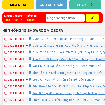
MUA NGAY
GỌI LẠI TƯ VẤN
SHARE
Nhận voucher giảm từ
Gửi
100.000đ - 500.000đ
HỆ THỐNG 15 SHOWROOM ZSOFA
0878488488
–
Quận 10
: 274 - 276 Ngô Gia Tự, Phường 4, Quận 10, TP
0922488488
–
Quận 2
: Số 8 Lương Định Của, Phường An Phú, Quận 2,
0975488488
–
Quận 7
: 233 - 235 Nguyễn Thị Thập, Phường Tân Phú, 
0854488488
–
Thủ Đức
: 59 Tô Ngọc Vân, Phường Linh Tây, TP. Thủ Đ
0837488488
–
Vạn Phúc
: 36 Nguyễn Thị Nhung, KĐT Vạn Phúc, Thủ Đ
0835488488
–
Bình Tân
: 615 Kinh Dương Vương, Phường An Lạc, Bình
0835488488
–
Long An
: KCN Mỹ Yên Tân Bửu, Bến Lức, Long An
0815488488
–
Biên Hòa
: 126 Đồng Khởi, Phường Tân Hiệp, Biên Hòa, 
0921488488
–
Bình Dương
: 415 Lê Hồng Phong, Phường Phú Hòa, Thủ
0829488488
–
Phan Thiết
: 217 Trần Hưng Đạo, Phú Thủy, TP. Phan Th