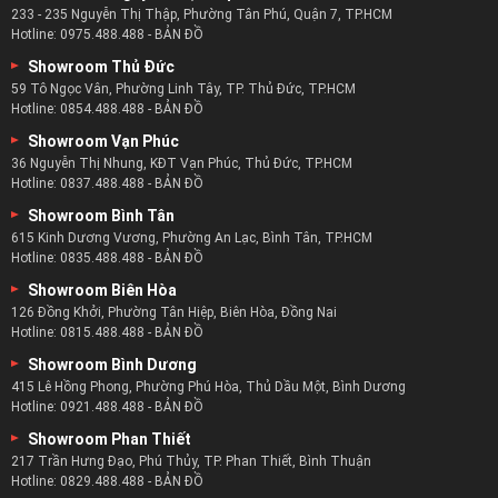
233 - 235 Nguyễn Thị Thập, Phường Tân Phú, Quận 7, TP.HCM
Hotline:
0975.488.488
-
BẢN ĐỒ
Showroom Thủ Đức
59 Tô Ngọc Vân, Phường Linh Tây, TP. Thủ Đức, TP.HCM
Hotline:
0854.488.488
-
BẢN ĐỒ
Showroom Vạn Phúc
36 Nguyễn Thị Nhung, KĐT Vạn Phúc, Thủ Đức, TP.HCM
Hotline:
0837.488.488
-
BẢN ĐỒ
Showroom Bình Tân
615 Kinh Dương Vương, Phường An Lạc, Bình Tân, TP.HCM
Hotline:
0835.488.488
-
BẢN ĐỒ
Showroom Biên Hòa
126 Đồng Khởi, Phường Tân Hiệp, Biên Hòa, Đồng Nai
Hotline:
0815.488.488
-
BẢN ĐỒ
Showroom Bình Dương
415 Lê Hồng Phong, Phường Phú Hòa, Thủ Dầu Một, Bình Dương
Hotline:
0921.488.488
-
BẢN ĐỒ
Showroom Phan Thiết
217 Trần Hưng Đạo, Phú Thủy, TP. Phan Thiết, Bình Thuận
Hotline:
0829.488.488
-
BẢN ĐỒ