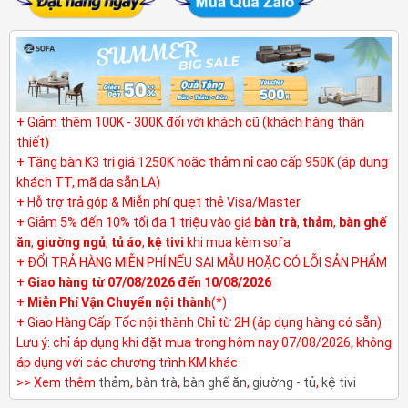
+ Giảm thêm 100K - 300K đối với khách cũ (khách hàng thân
thiết)
+ Tặng bàn K3 trị giá 1250K hoặc thảm nỉ cao cấp 950K (áp dụng
khách TT, mã da sẵn LA)
+ Hỗ trợ trả góp & Miễn phí quẹt thẻ Visa/Master
+ Giảm 5% đến 10% tối đa 1 triệu vào giá
bàn trà
,
thảm
,
bàn ghế
ăn
,
giường ngủ
,
tủ áo
,
kệ tivi
khi mua kèm sofa
+ ĐỔI TRẢ HÀNG MIỄN PHÍ NẾU SAI MẪU HOẶC CÓ LỖI SẢN PHẨM
+
Giao hàng từ 07/08/2026 đến 10/08/2026
+
Miễn Phí Vận Chuyển nội thành
(*)
+ Giao Hàng Cấp Tốc nội thành Chỉ từ 2H (áp dụng hàng có sẵn)
Lưu ý: chỉ áp dụng khi đặt mua trong hôm nay 07/08/2026, không
áp dụng với các chương trình KM khác
>> Xem thêm
thảm
,
bàn trà
,
bàn ghế ăn
,
giường - tủ
,
kệ tivi