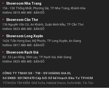
Showroom Nha Trang
156 - 158 Thống Nhất, Phương Sài, TP. Nha Trang, Khánh Hòa
Hotline:
0818.488.488
-
BẢN ĐỒ
Showroom Cần Thơ
136 Nguyễn Văn Cừ, An Khánh, Quận Ninh Kiều, TP. Cần Thơ
Hotline:
0823.488.488
-
BẢN ĐỒ
Showroom Long Xuyên
1626 Trần Hưng Đạo, Mỹ Phước, TP. Long Xuyên, An Giang
Hotline:
0817.488.488
-
BẢN ĐỒ
Showroom Rạch Giá
52 - 53 Lạc Hồng, Vĩnh Lạc, TP. Rạch Giá, Kiên Giang
Hotline:
0825.488.488
-
BẢN ĐỒ
CÔNG TY TNHH SX - TM - DV HOÀNG GIA DL
Số ĐKKD: 0317401473 Cấp bởi Sở kế Hoạch Đầu Tư TP.HCM
TỪ KHÓA TÌM KIẾM:
Ghế Sofa
,
Habitat Decor
,
Sofa Điện
,
Tin Tức