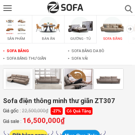
SẢN PHẨM
▼
BÀN ĂN
GIƯỜNG - TỦ
SOFA BĂNG
S
SẢN PHẨM
SOFAS
▼
SOFA BĂNG
SOFA BĂNG DA BÒ
►
►
SOFA BĂNG THƯ GIÃN
SOFA VẢI
►
►
PHÒNG ĂN
▼
PHÒNG NGỦ
▼
PHÒNG KHÁCH
▼
Sofa điện thông minh thư giãn ZT307
Giá gốc :
22,500,000
₫
-27%
Có Quà Tặng
LIÊN HỆ
16,500,000
₫
Giá sale :