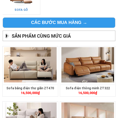
SOFA GỖ
CÁC BƯỚC MUA HÀNG →
SẢN PHẨM CÙNG MỨC GIÁ
Sofa băng điện thư giãn ZT470
Sofa điện thông minh ZT322
16,500,000
₫
16,500,000
₫