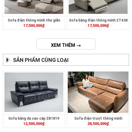
Sofa điện thông minh thư giãn
Sofa băng điện thông minh ZT438
17,500,000
₫
17,500,000
₫
ZT303
XEM THÊM →
SẢN PHẨM CÙNG LOẠI
Sofa băng da cao cấp ZB1819
Sofa điện trượt thông minh
12,500,000
₫
28,500,000
₫
ZT2628