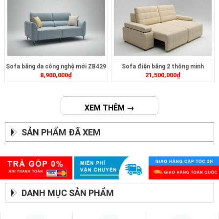
Sofa băng da công nghệ mới ZB429
Sofa điện băng 2 thông minh
8,900,000
₫
21,500,000
₫
ZT2626
XEM THÊM →
SẢN PHẨM ĐÃ XEM
DANH MỤC SẢN PHẨM