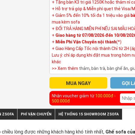
+ Tặng bàn K3 trị giá 1250K hoặc thảm nỉ 
+ Hỗ trợ trả góp & Miễn phí quẹt thẻ Visa/
+ Giảm 5% đến 10% tối đa 1 triệu vào giá
bà
mua kèm sofa
+ ĐỔI TRẢ HÀNG MIỄN PHÍ NẾU SAI MẪU HO
+
Giao hàng từ 07/08/2026 đến 10/08/202
+
Miễn Phí Vận Chuyển nội thành
(*)
+ Giao Hàng Cấp Tốc nội thành Chỉ từ 2H (á
Lưu ý: chỉ áp dụng khi đặt mua trong hôm 
khác
>> Xem thêm
thảm
,
bàn trà
,
bàn ghế ăn
,
gi
MUA NGAY
GỌI L
Nhận voucher giảm từ
100.000đ -
500.000đ
N ZSOFA
PHÍ VẬN CHUYỂN
HỆ THỐNG 15 SHOWROOM ZSOFA
p
chiều lòng được những khách hàng khó tính nhất,
Ghế sofa củ