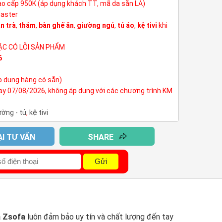
cao cấp 950K (áp dụng khách TT, mã da sẵn LA)
Master
n trà
,
thảm
,
bàn ghế ăn
,
giường ngủ
,
tủ áo
,
kệ tivi
khi
ẶC CÓ LỖI SẢN PHẨM
6
p dụng hàng có sẵn)
nay 07/08/2026, không áp dụng với các chương trình KM
ường - tủ
,
kệ tivi
ẠI TƯ VẤN
SHARE
Gửi
a Zsofa
luôn đảm bảo uy tín và chất lượng đến tay