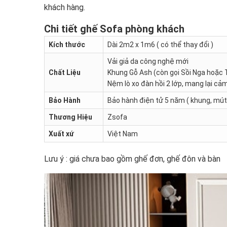
khách hàng.
Chi tiết ghế Sofa phòng khách
Kích thước
Dài 2m2 x 1m6 ( có thể thay đổi )
Vải giả da công nghệ mới
Chất Liệu
Khung Gỗ Ash (còn gọi Sồi Nga hoặc 
Nệm lò xo đàn hồi 2 lớp, mang lại cảm
Bảo Hành
Bảo hành điện tử 5 năm ( khung, mút 
Thương Hiệu
Zsofa
Xuất xứ
Việt Nam
Lưu ý : giá chưa bao gồm ghế đơn, ghế đôn và bàn