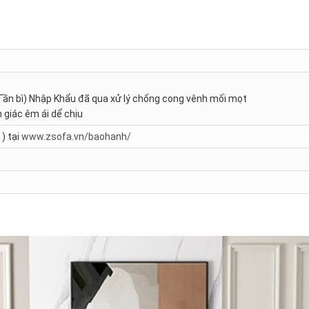
Tần bì) Nhập Khẩu đã qua xử lý chống cong vênh mối mọt
 giác êm ái dể chịu
) tại
www.zsofa.vn/baohanh/