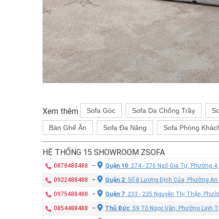
Xem thêm
Sofa Góc
Sofa Da Chống Trầy
So
Bàn Ghế Ăn
Sofa Đa Năng
Sofa Phòng Khác
HỆ THỐNG 15 SHOWROOM ZSOFA
0878488488
–
Quận 10
: 274 - 276 Ngô Gia Tự, Phường 4
0922488488
–
Quận 2
: Số 8 Lương Định Của, Phường An
0975488488
–
Quận 7
: 233 - 235 Nguyễn Thị Thập, Phư
0854488488
–
Thủ Đức
: 59 Tô Ngọc Vân, Phường Linh T