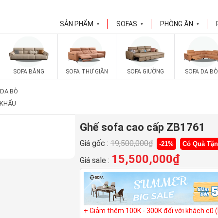
SẢN PHẨM
SOFAS
PHÒNG ĂN
▼
▼
▼
SOFA BĂNG
SOFA THƯ GIÃN
SOFA GIƯỜNG
SOFA DA BÒ
 DA BÒ
 KHẨU
Ghế sofa cao cấp ZB1761
Giá gốc :
19,500,000
₫
-21%
Có Quà Tặ
15,500,000
₫
Giá sale :
+ Giảm thêm 100K - 300K đối với khách cũ 