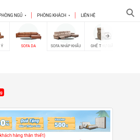
PHÒNG NGỦ
PHÒNG KHÁCH
LIÊN HỆ
▼
▼
 Ý
SOFA DA
SOFA NHẬP KHẨU
GHẾ THƯ GIÃN
SOFA V
ng
(khách hàng thân thiết)