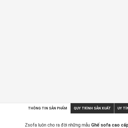
THÔNG TIN SẢN PHẨM
QUY TRÌNH SẢN XUẤT
UY TÍ
Zsofa luôn cho ra đời những mẫu
Ghế sofa cao cấ