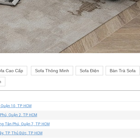
fa Cao Cấp
Sofa Thông Minh
Sofa Điện
Bàn Trà Sofa
h
, Quận 10, TP. HCM
 Phú, Quận 2, TP. HCM
ờng Tân Phú, Quận 7, TP. HCM
ây, TP. Thủ Đức, TP. HCM