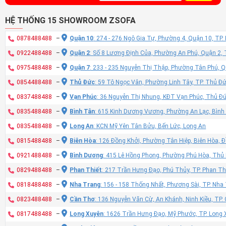
HỆ THỐNG 15 SHOWROOM ZSOFA
0878488488
–
Quận 10
: 274 - 276 Ngô Gia Tự, Phường 4, Quận 10, TP
0922488488
–
Quận 2
: Số 8 Lương Định Của, Phường An Phú, Quận 2,
0975488488
–
Quận 7
: 233 - 235 Nguyễn Thị Thập, Phường Tân Phú, 
0854488488
–
Thủ Đức
: 59 Tô Ngọc Vân, Phường Linh Tây, TP. Thủ Đ
0837488488
–
Vạn Phúc
: 36 Nguyễn Thị Nhung, KĐT Vạn Phúc, Thủ Đ
0835488488
–
Bình Tân
: 615 Kinh Dương Vương, Phường An Lạc, Bình
0835488488
–
Long An
: KCN Mỹ Yên Tân Bửu, Bến Lức, Long An
0815488488
–
Biên Hòa
: 126 Đồng Khởi, Phường Tân Hiệp, Biên Hòa, 
0921488488
–
Bình Dương
: 415 Lê Hồng Phong, Phường Phú Hòa, Thủ
0829488488
–
Phan Thiết
: 217 Trần Hưng Đạo, Phú Thủy, TP. Phan Th
0818488488
–
Nha Trang
: 156 - 158 Thống Nhất, Phương Sài, TP. Nh
0823488488
–
Cần Thơ
: 136 Nguyễn Văn Cừ, An Khánh, Ninh Kiều, TP
0817488488
–
Long Xuyên
: 1626 Trần Hưng Đạo, Mỹ Phước, TP. Long 