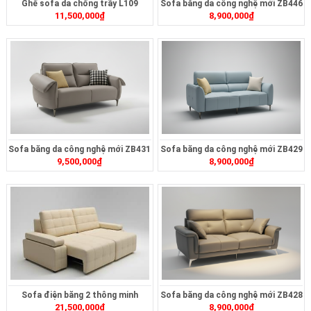
Ghế sofa da chống trầy L109
Sofa băng da công nghệ mới ZB446
11,500,000
₫
8,900,000
₫
Sofa băng da công nghệ mới ZB431
Sofa băng da công nghệ mới ZB429
9,500,000
₫
8,900,000
₫
Sofa điện băng 2 thông minh
Sofa băng da công nghệ mới ZB428
21,500,000
₫
8,900,000
₫
ZT2626