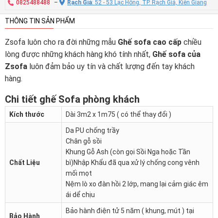
0825488488
–
Rạch Giá
: 52 - 53 Lạc Hồng, TP. Rạch Giá, Kiên Giang
THÔNG TIN SẢN PHẨM
Zsofa luôn cho ra đời những mẫu
Ghế sofa cao cấp
chiều
lòng được những khách hàng khó tính nhất,
Ghế sofa của
Zsofa
luôn đảm bảo uy tín và chất lượng đến tay khách
hàng.
Chi tiết ghế Sofa phòng khách
Kích thước
Dài 3m2 x 1m75 ( có thể thay đổi )
Da PU chống trầy
Chân gỗ sồi
Khung Gỗ Ash (còn gọi Sồi Nga hoặc Tần
Chất Liệu
bì)Nhập Khẩu đã qua xử lý chống cong vênh
mối mọt
Nệm lò xo đàn hồi 2 lớp, mang lại cảm giác êm
ái dể chịu
Bảo hành điện tử 5 năm ( khung, mút ) tại
Bảo Hành