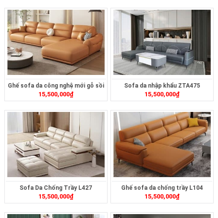
Ghế sofa da công nghệ mới gỗ sồi
Sofa da nhập khẩu ZTA475
15,500,000
₫
15,500,000
₫
L101
Sofa Da Chống Trầy L427
Ghế sofa da chống trầy L104
15,500,000
₫
15,500,000
₫