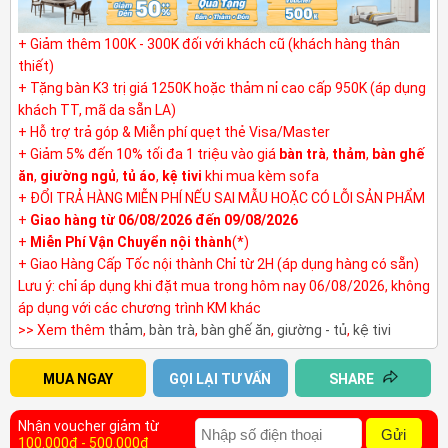
+ Giảm thêm 100K - 300K đối với khách cũ (khách hàng thân
thiết)
+ Tặng bàn K3 trị giá 1250K hoặc thảm nỉ cao cấp 950K (áp dụng
khách TT, mã da sẵn LA)
+ Hỗ trợ trả góp & Miễn phí quẹt thẻ Visa/Master
+ Giảm 5% đến 10% tối đa 1 triệu vào giá
bàn trà
,
thảm
,
bàn ghế
ăn
,
giường ngủ
,
tủ áo
,
kệ tivi
khi mua kèm sofa
+ ĐỔI TRẢ HÀNG MIỄN PHÍ NẾU SAI MẪU HOẶC CÓ LỖI SẢN PHẨM
+
Giao hàng từ 06/08/2026 đến 09/08/2026
+
Miễn Phí Vận Chuyển nội thành
(*)
+ Giao Hàng Cấp Tốc nội thành Chỉ từ 2H (áp dụng hàng có sẵn)
Lưu ý: chỉ áp dụng khi đặt mua trong hôm nay 06/08/2026, không
áp dụng với các chương trình KM khác
>> Xem thêm
thảm
,
bàn trà
,
bàn ghế ăn
,
giường - tủ
,
kệ tivi
MUA NGAY
GỌI LẠI TƯ VẤN
SHARE
Nhận voucher giảm từ
Gửi
100.000đ - 500.000đ