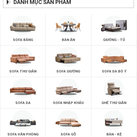
DANH MỤC SẢN PHẨM
SOFA BĂNG
BÀN ĂN
GIƯỜNG - TỦ
SOFA THƯ GIÃN
SOFA GIƯỜNG
SOFA DA BÒ Ý
SOFA DA
SOFA NHẬP KHẨU
GHẾ THƯ GIÃN
SOFA VĂN PHÒNG
SOFA GỖ
BÀN - KỆ