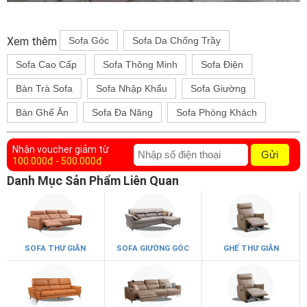
Xem thêm
Sofa Góc
Sofa Da Chống Trầy
Sofa Cao Cấp
Sofa Thông Minh
Sofa Điện
Bàn Trà Sofa
Sofa Nhập Khẩu
Sofa Giường
Bàn Ghế Ăn
Sofa Đa Năng
Sofa Phòng Khách
Nhận voucher giảm từ
Gửi
100.000đ - 500.000đ
Danh Mục Sản Phẩm Liên Quan
SOFA THƯ GIÃN
SOFA GIƯỜNG GÓC
GHẾ THƯ GIÃN