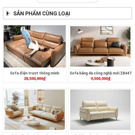
SẢN PHẨM CÙNG LOẠI
Sofa điện trượt thông minh
Sofa băng da công nghệ mới ZB447
28,500,000
₫
9,500,000
₫
ZT2628