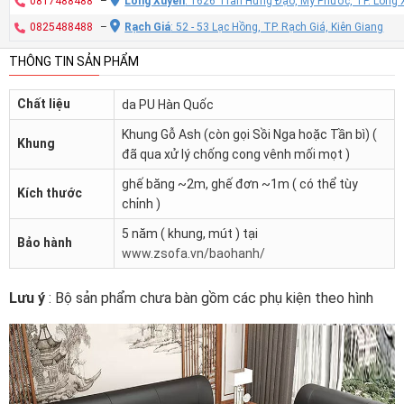
0817488488
–
Long Xuyên
: 1626 Trần Hưng Đạo, Mỹ Phước, TP. Long 
0825488488
–
Rạch Giá
: 52 - 53 Lạc Hồng, TP. Rạch Giá, Kiên Giang
THÔNG TIN SẢN PHẨM
Chất liệu
da PU Hàn Quốc
Khung Gỗ Ash (còn gọi Sồi Nga hoặc Tần bì) (
Khung
đã qua xử lý chống cong vênh mối mọt )
ghế băng ~2m, ghế đơn ~1m ( có thể tùy
Kích thước
chỉnh )
5 năm ( khung, mút ) tại
Bảo hành
www.zsofa.vn/baohanh/
Lưu ý
: Bộ sản phẩm chưa bàn gồm các phụ kiện theo hình