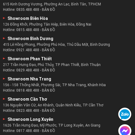
615 Kinh Dương Vương, Phường An Lạc, Bình Tân, TP.HCM
Hotline:
0835.488.488
-
BẢN ĐỒ
Showroom Biên Hòa
126 Đồng Khởi, Phường Tân Hiệp, Biên Hòa, Đồng Nai
Hotline:
0815.488.488
-
BẢN ĐỒ
Showroom Bình Dương
415 Lê Hồng Phong, Phường Phú Hòa, Thủ Dầu Một, Bình Dương
Hotline:
0921.488.488
-
BẢN ĐỒ
Showroom Phan Thiết
217 Trần Hưng Đạo, Phú Thủy, TP. Phan Thiết, Bình Thuận
Hotline:
0829.488.488
-
BẢN ĐỒ
Showroom Nha Trang
156 - 158 Thống Nhất, Phương Sài, TP. Nha Trang, Khánh Hòa
Hotline:
0818.488.488
-
BẢN ĐỒ
Showroom Cần Thơ
136 Nguyễn Văn Cừ, An Khánh, Quận Ninh Kiều, TP. Cần Thơ
Hotline:
0823.488.488
-
BẢN ĐỒ
Showroom Long Xuyên
1626 Trần Hưng Đạo, Mỹ Phước, TP. Long Xuyên, An Giang
Hotline:
0817.488.488
-
BẢN ĐỒ