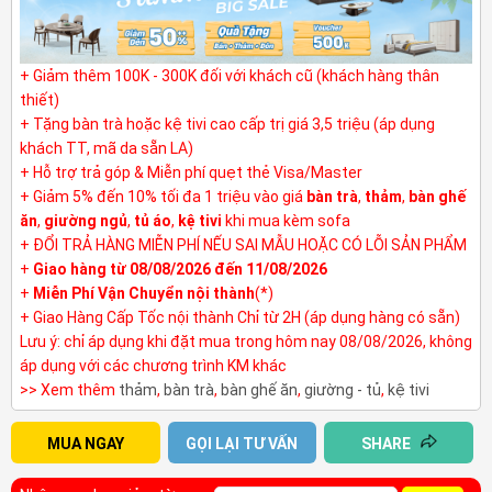
+ Giảm thêm 100K - 300K đối với khách cũ (khách hàng thân
thiết)
+ Tặng bàn trà hoặc kệ tivi cao cấp trị giá 3,5 triệu (áp dụng
khách TT, mã da sẵn LA)
+ Hỗ trợ trả góp & Miễn phí quẹt thẻ Visa/Master
+ Giảm 5% đến 10% tối đa 1 triệu vào giá
bàn trà
,
thảm
,
bàn ghế
ăn
,
giường ngủ
,
tủ áo
,
kệ tivi
khi mua kèm sofa
+ ĐỔI TRẢ HÀNG MIỄN PHÍ NẾU SAI MẪU HOẶC CÓ LỖI SẢN PHẨM
+
Giao hàng từ 08/08/2026 đến 11/08/2026
+
Miễn Phí Vận Chuyển nội thành
(*)
+ Giao Hàng Cấp Tốc nội thành Chỉ từ 2H (áp dụng hàng có sẵn)
Lưu ý: chỉ áp dụng khi đặt mua trong hôm nay 08/08/2026, không
áp dụng với các chương trình KM khác
>> Xem thêm
thảm
,
bàn trà
,
bàn ghế ăn
,
giường - tủ
,
kệ tivi
MUA NGAY
GỌI LẠI TƯ VẤN
SHARE