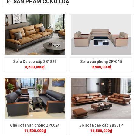
SẢN PHẨM CÙNG LOẠI
Sofa Da cao cấp ZB1825
Sofa văn phòng ZP-C15
8,500,000
₫
9,500,000
₫
Ghế sofa văn phòng ZP0024
Bộ sofa cao cấp ZB361P
11,500,000
₫
16,500,000
₫