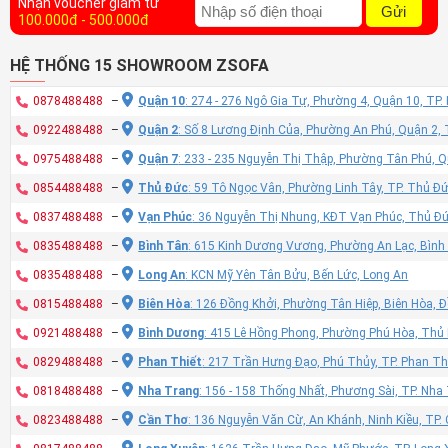
Nhận voucher giảm từ
Gửi
100.000đ - 500.000đ
HỆ THỐNG 15 SHOWROOM ZSOFA
0878488488
–
Quận 10
: 274 - 276 Ngô Gia Tự, Phường 4, Quận 10, TP
0922488488
–
Quận 2
: Số 8 Lương Định Của, Phường An Phú, Quận 2,
0975488488
–
Quận 7
: 233 - 235 Nguyễn Thị Thập, Phường Tân Phú, 
0854488488
–
Thủ Đức
: 59 Tô Ngọc Vân, Phường Linh Tây, TP. Thủ Đ
0837488488
–
Vạn Phúc
: 36 Nguyễn Thị Nhung, KĐT Vạn Phúc, Thủ Đ
0835488488
–
Bình Tân
: 615 Kinh Dương Vương, Phường An Lạc, Bình
0835488488
–
Long An
: KCN Mỹ Yên Tân Bửu, Bến Lức, Long An
0815488488
–
Biên Hòa
: 126 Đồng Khởi, Phường Tân Hiệp, Biên Hòa, 
0921488488
–
Bình Dương
: 415 Lê Hồng Phong, Phường Phú Hòa, Thủ
0829488488
–
Phan Thiết
: 217 Trần Hưng Đạo, Phú Thủy, TP. Phan Th
0818488488
–
Nha Trang
: 156 - 158 Thống Nhất, Phương Sài, TP. Nh
0823488488
–
Cần Thơ
: 136 Nguyễn Văn Cừ, An Khánh, Ninh Kiều, TP