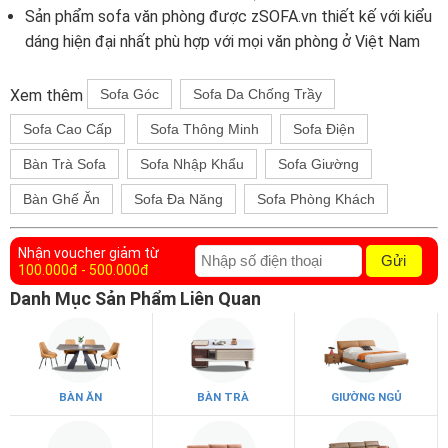
Sản phẩm sofa văn phòng được zSOFA.vn thiết kế với kiểu
dáng hiện đại nhất phù hợp với mọi văn phòng ở Việt Nam
Xem thêm
Sofa Góc
Sofa Da Chống Trầy
Sofa Cao Cấp
Sofa Thông Minh
Sofa Điện
Bàn Trà Sofa
Sofa Nhập Khẩu
Sofa Giường
Bàn Ghế Ăn
Sofa Đa Năng
Sofa Phòng Khách
Nhận voucher giảm từ
Gửi
100.000đ - 500.000đ
Danh Mục Sản Phẩm Liên Quan
BÀN ĂN
BÀN TRÀ
GIƯỜNG NGỦ