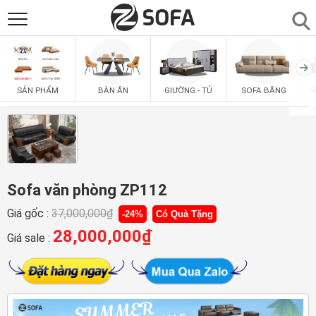
SẢN PHẨM
▼
BÀN ĂN
GIƯỜNG - TỦ
SOFA BĂNG
S
SẢN PHẨM
SOFAS
▼
PHÒNG ĂN
▼
PHÒNG NGỦ
Sofa văn phòng ZP112
▼
Giá gốc :
37,000,000
₫
-24%
Có Quà Tặng
PHÒNG KHÁCH
▼
28,000,000
₫
Giá sale :
LIÊN HỆ