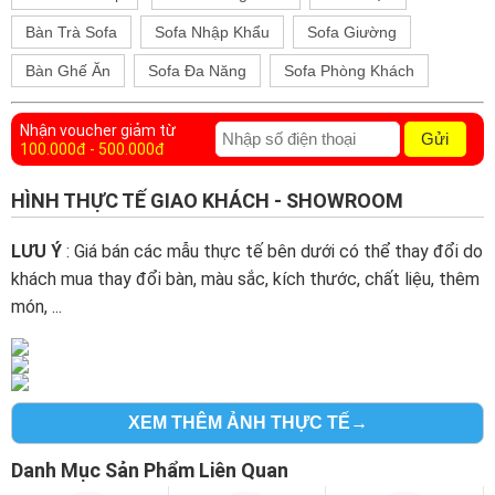
Bàn Trà Sofa
Sofa Nhập Khẩu
Sofa Giường
Bàn Ghế Ăn
Sofa Đa Năng
Sofa Phòng Khách
Nhận voucher giảm từ
Gửi
100.000đ - 500.000đ
HÌNH THỰC TẾ GIAO KHÁCH - SHOWROOM
LƯU Ý
: Giá bán các mẫu thực tế bên dưới có thể thay đổi do
khách mua thay đổi bàn, màu sắc, kích thước, chất liệu, thêm
món, ...
XEM THÊM ẢNH THỰC TẾ→
Danh Mục Sản Phẩm Liên Quan