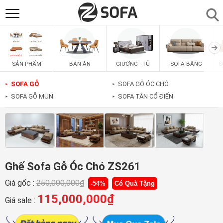
SẢN PHẨM
▼
BÀN ĂN
GIƯỜNG - TỦ
SOFA BĂNG
S
SẢN PHẨM
SOFAS
▼
SOFA GỖ
SOFA GỖ ÓC CHÓ
►
►
SOFA GỖ MUN
SOFA TÂN CỔ ĐIỂN
►
►
PHÒNG ĂN
▼
PHÒNG NGỦ
▼
PHÒNG KHÁCH
▼
Ghế Sofa Gỗ Óc Chó ZS261
Giá gốc :
250,000,000
₫
-54%
Có Quà Tặng
LIÊN HỆ
115,000,000
₫
Giá sale :