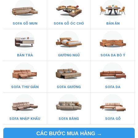
SOFA GỖ MUN
SOFA GỖ ÓC CHÓ
BÀN ĂN
BÀN TRÀ
GIƯỜNG NGỦ
SOFA DA BÒ Ý
SOFA THƯ GIÃN
SOFA GIƯỜNG
SOFA DA
SOFA NHẬP KHẨU
SOFA BĂNG
SOFA GỖ
CÁC BƯỚC MUA HÀNG →