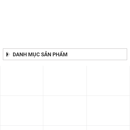
DANH MỤC SẢN PHẨM
SOFA BĂNG
BÀN ĂN
GIƯỜNG - TỦ