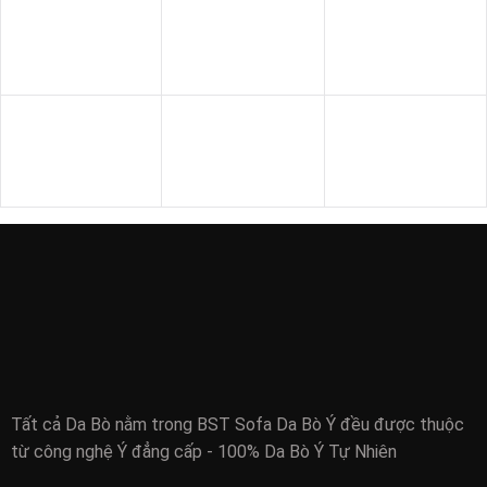
SOFA THƯ GIÃN
SOFA GIƯỜNG
SOFA DA BÒ Ý
SOFA DA
SOFA NHẬP KHẨU
GHẾ THƯ GIÃN
SOFA VĂN PHÒNG
SOFA GỖ
BÀN - KỆ
Tất cả Da Bò nằm trong BST Sofa Da Bò Ý đều được thuộc
từ công nghệ Ý đẳng cấp - 100% Da Bò Ý Tự Nhiên