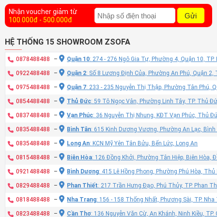
Nhận voucher giảm từ
Gửi
100.000đ - 500.000đ
HỆ THỐNG 15 SHOWROOM ZSOFA
0878488488
–
Quận 10
: 274 - 276 Ngô Gia Tự, Phường 4, Quận 10, TP
0922488488
–
Quận 2
: Số 8 Lương Định Của, Phường An Phú, Quận 2,
0975488488
–
Quận 7
: 233 - 235 Nguyễn Thị Thập, Phường Tân Phú, 
0854488488
–
Thủ Đức
: 59 Tô Ngọc Vân, Phường Linh Tây, TP. Thủ Đ
0837488488
–
Vạn Phúc
: 36 Nguyễn Thị Nhung, KĐT Vạn Phúc, Thủ Đ
0835488488
–
Bình Tân
: 615 Kinh Dương Vương, Phường An Lạc, Bình
0835488488
–
Long An
: KCN Mỹ Yên Tân Bửu, Bến Lức, Long An
0815488488
–
Biên Hòa
: 126 Đồng Khởi, Phường Tân Hiệp, Biên Hòa, 
0921488488
–
Bình Dương
: 415 Lê Hồng Phong, Phường Phú Hòa, Thủ
0829488488
–
Phan Thiết
: 217 Trần Hưng Đạo, Phú Thủy, TP. Phan Th
0818488488
–
Nha Trang
: 156 - 158 Thống Nhất, Phương Sài, TP. Nh
0823488488
–
Cần Thơ
: 136 Nguyễn Văn Cừ, An Khánh, Ninh Kiều, TP