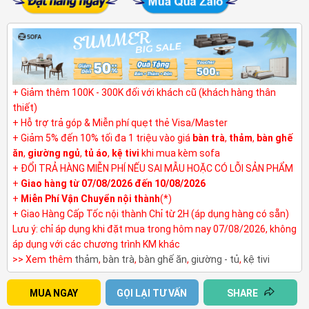
+ Giảm thêm 100K - 300K đối với khách cũ (khách hàng thân
thiết)
+ Hỗ trợ trả góp & Miễn phí quẹt thẻ Visa/Master
+ Giảm 5% đến 10% tối đa 1 triệu vào giá
bàn trà
,
thảm
,
bàn ghế
ăn
,
giường ngủ
,
tủ áo
,
kệ tivi
khi mua kèm sofa
+ ĐỔI TRẢ HÀNG MIỄN PHÍ NẾU SAI MẪU HOẶC CÓ LỖI SẢN PHẨM
+
Giao hàng từ 07/08/2026 đến 10/08/2026
+
Miễn Phí Vận Chuyển nội thành
(*)
+ Giao Hàng Cấp Tốc nội thành Chỉ từ 2H (áp dụng hàng có sẵn)
Lưu ý: chỉ áp dụng khi đặt mua trong hôm nay 07/08/2026, không
áp dụng với các chương trình KM khác
>> Xem thêm
thảm
,
bàn trà
,
bàn ghế ăn
,
giường - tủ
,
kệ tivi
MUA NGAY
GỌI LẠI TƯ VẤN
SHARE