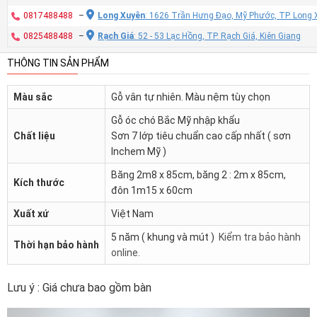
0817488488
–
Long Xuyên
: 1626 Trần Hưng Đạo, Mỹ Phước, TP. Long 
0825488488
–
Rạch Giá
: 52 - 53 Lạc Hồng, TP. Rạch Giá, Kiên Giang
THÔNG TIN SẢN PHẨM
Màu sắc
Gỗ vân tự nhiên. Màu nệm tùy chọn
Gỗ óc chó Bắc Mỹ nhập khẩu
Chất liệu
Sơn 7 lớp tiêu chuẩn cao cấp nhất ( sơn
Inchem Mỹ )
Băng 2m8 x 85cm, băng 2 : 2m x 85cm,
Kích thước
đôn 1m15 x 60cm
Xuất xứ
Việt Nam
5 năm ( khung và mút )
Kiểm tra bảo hành
Thời hạn bảo hành
online
.
Lưu ý : Giá chưa bao gồm bàn