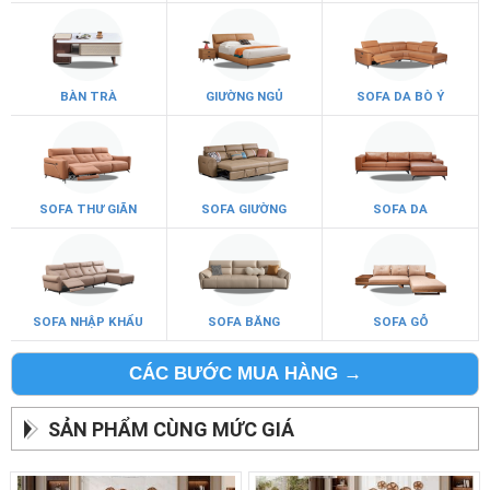
BÀN TRÀ
GIƯỜNG NGỦ
SOFA DA BÒ Ý
SOFA THƯ GIÃN
SOFA GIƯỜNG
SOFA DA
SOFA NHẬP KHẨU
SOFA BĂNG
SOFA GỖ
CÁC BƯỚC MUA HÀNG →
SẢN PHẨM CÙNG MỨC GIÁ