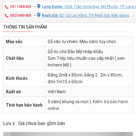
0817488488
–
Long Xuyên
: 1626 Trần Hưng Đạo, Mỹ Phước, TP. Long 
0825488488
–
Rạch Giá
: 52 - 53 Lạc Hồng, TP. Rạch Giá, Kiên Giang
THÔNG TIN SẢN PHẨM
Màu sắc
Gỗ vân tự nhiên. Màu nệm tùy chọn
Gỗ óc chó Bắc Mỹ nhập khẩu
Chất liệu
Sơn 7 lớp tiêu chuẩn cao cấp nhất ( sơn
Inchem Mỹ )
Băng 2m8 x 85cm, băng 2 : 2m x 85cm,
Kích thước
đôn 1m15 x 60cm
Xuất xứ
Việt Nam
5 năm( khung và mút )
Kiểm tra bảo hành
Thời hạn bảo hành
online
.
Lưu ý : Giá chưa bao gồm bàn