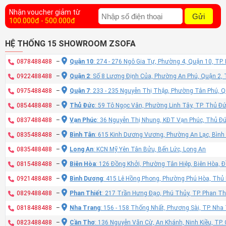
Nhận voucher giảm từ
Gửi
100.000đ - 500.000đ
HỆ THỐNG 15 SHOWROOM ZSOFA
0878488488
–
Quận 10
: 274 - 276 Ngô Gia Tự, Phường 4, Quận 10, TP
0922488488
–
Quận 2
: Số 8 Lương Định Của, Phường An Phú, Quận 2,
0975488488
–
Quận 7
: 233 - 235 Nguyễn Thị Thập, Phường Tân Phú, 
0854488488
–
Thủ Đức
: 59 Tô Ngọc Vân, Phường Linh Tây, TP. Thủ Đ
0837488488
–
Vạn Phúc
: 36 Nguyễn Thị Nhung, KĐT Vạn Phúc, Thủ Đ
0835488488
–
Bình Tân
: 615 Kinh Dương Vương, Phường An Lạc, Bình
0835488488
–
Long An
: KCN Mỹ Yên Tân Bửu, Bến Lức, Long An
0815488488
–
Biên Hòa
: 126 Đồng Khởi, Phường Tân Hiệp, Biên Hòa, 
0921488488
–
Bình Dương
: 415 Lê Hồng Phong, Phường Phú Hòa, Thủ
0829488488
–
Phan Thiết
: 217 Trần Hưng Đạo, Phú Thủy, TP. Phan Th
0818488488
–
Nha Trang
: 156 - 158 Thống Nhất, Phương Sài, TP. Nh
0823488488
–
Cần Thơ
: 136 Nguyễn Văn Cừ, An Khánh, Ninh Kiều, TP