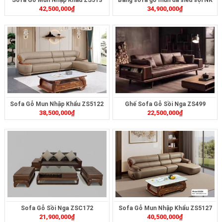
Sofa Gỗ Mun Nhập Khẩu ZS513
Băng sofa gỗ mun da siêu sợi NK
42,500,000
₫
34,900,000
₫
ZS501
Sofa Gỗ Mun Nhập Khẩu ZS5122
Ghế Sofa Gỗ Sồi Nga ZS499
38,500,000
₫
22,500,000
₫
Sofa Gỗ Sồi Nga ZSC172
Sofa Gỗ Mun Nhập Khẩu ZS5127
21,900,000
₫
40,500,000
₫