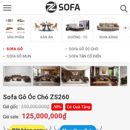
SẢN PHẨM
▼
BÀN ĂN
GIƯỜNG - TỦ
SOFA BĂNG
S
SẢN PHẨM
SOFAS
▼
SOFA GỖ
SOFA GỖ ÓC CHÓ
►
►
SOFA GỖ MUN
SOFA TÂN CỔ ĐIỂN
►
►
PHÒNG ĂN
▼
PHÒNG NGỦ
▼
PHÒNG KHÁCH
▼
Sofa Gỗ Óc Chó ZS260
Giá gốc :
250,000,000
₫
-50%
Có Quà Tặng
LIÊN HỆ
125,000,000
₫
Giá sale :