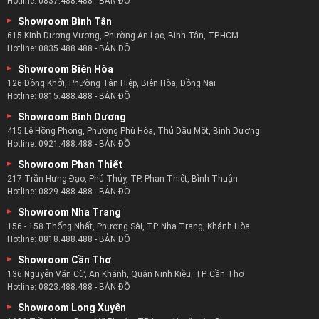
Hotline:
0837.488.488
-
BẢN ĐỒ
Showroom Bình Tân
615 Kinh Dương Vương, Phường An Lạc, Bình Tân, TP.HCM
Hotline:
0835.488.488
-
BẢN ĐỒ
Showroom Biên Hòa
126 Đồng Khởi, Phường Tân Hiệp, Biên Hòa, Đồng Nai
Hotline:
0815.488.488
-
BẢN ĐỒ
Showroom Bình Dương
415 Lê Hồng Phong, Phường Phú Hòa, Thủ Dầu Một, Bình Dương
Hotline:
0921.488.488
-
BẢN ĐỒ
Showroom Phan Thiết
217 Trần Hưng Đạo, Phú Thủy, TP. Phan Thiết, Bình Thuận
Hotline:
0829.488.488
-
BẢN ĐỒ
Showroom Nha Trang
156 - 158 Thống Nhất, Phương Sài, TP. Nha Trang, Khánh Hòa
Hotline:
0818.488.488
-
BẢN ĐỒ
Showroom Cần Thơ
136 Nguyễn Văn Cừ, An Khánh, Quận Ninh Kiều, TP. Cần Thơ
Hotline:
0823.488.488
-
BẢN ĐỒ
Showroom Long Xuyên