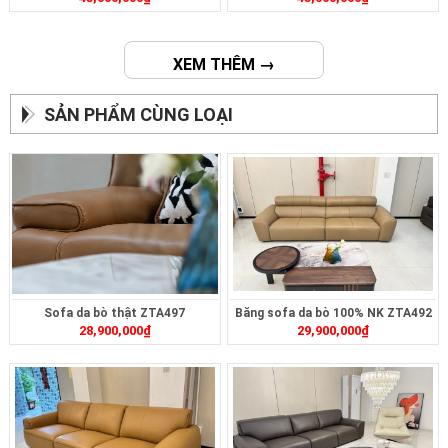
XEM THÊM →
SẢN PHẨM CÙNG LOẠI
Sofa da bò thật ZTA497
Băng sofa da bò 100% NK ZTA492
28,900,000
₫
29,900,000
₫