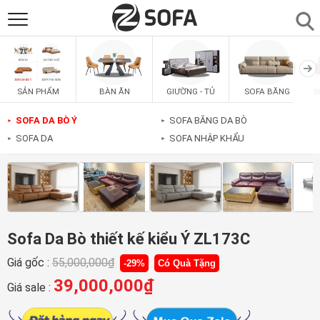
SẢN PHẨM
▼
BÀN ĂN
GIƯỜNG - TỦ
SOFA BĂNG
S
SẢN PHẨM
SOFAS
▼
SOFA DA BÒ Ý
SOFA BĂNG DA BÒ
►
►
SOFA DA
SOFA NHẬP KHẨU
►
►
PHÒNG ĂN
▼
PHÒNG NGỦ
▼
PHÒNG KHÁCH
▼
Sofa Da Bò thiết kế kiểu Ý ZL173C
Giá gốc :
55,000,000
₫
-29%
Có Quà Tặng
LIÊN HỆ
39,000,000
₫
Giá sale :