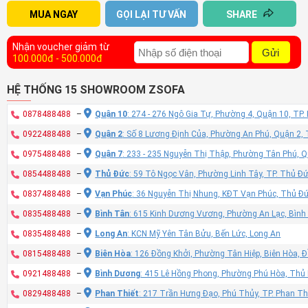
MUA NGAY
GỌI LẠI TƯ VẤN
SHARE
Nhận voucher giảm từ
Gửi
100.000đ - 500.000đ
HỆ THỐNG 15 SHOWROOM ZSOFA
0878488488
–
Quận 10
: 274 - 276 Ngô Gia Tự, Phường 4, Quận 10, TP
0922488488
–
Quận 2
: Số 8 Lương Định Của, Phường An Phú, Quận 2,
0975488488
–
Quận 7
: 233 - 235 Nguyễn Thị Thập, Phường Tân Phú, 
0854488488
–
Thủ Đức
: 59 Tô Ngọc Vân, Phường Linh Tây, TP. Thủ Đ
0837488488
–
Vạn Phúc
: 36 Nguyễn Thị Nhung, KĐT Vạn Phúc, Thủ Đ
0835488488
–
Bình Tân
: 615 Kinh Dương Vương, Phường An Lạc, Bình
0835488488
–
Long An
: KCN Mỹ Yên Tân Bửu, Bến Lức, Long An
0815488488
–
Biên Hòa
: 126 Đồng Khởi, Phường Tân Hiệp, Biên Hòa, 
0921488488
–
Bình Dương
: 415 Lê Hồng Phong, Phường Phú Hòa, Thủ
0829488488
–
Phan Thiết
: 217 Trần Hưng Đạo, Phú Thủy, TP. Phan Th