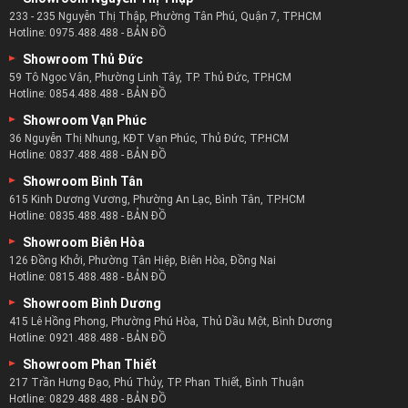
233 - 235 Nguyễn Thị Thập, Phường Tân Phú, Quận 7, TP.HCM
Hotline:
0975.488.488
-
BẢN ĐỒ
Showroom Thủ Đức
59 Tô Ngọc Vân, Phường Linh Tây, TP. Thủ Đức, TP.HCM
Hotline:
0854.488.488
-
BẢN ĐỒ
Showroom Vạn Phúc
36 Nguyễn Thị Nhung, KĐT Vạn Phúc, Thủ Đức, TP.HCM
Hotline:
0837.488.488
-
BẢN ĐỒ
Showroom Bình Tân
615 Kinh Dương Vương, Phường An Lạc, Bình Tân, TP.HCM
Hotline:
0835.488.488
-
BẢN ĐỒ
Showroom Biên Hòa
126 Đồng Khởi, Phường Tân Hiệp, Biên Hòa, Đồng Nai
Hotline:
0815.488.488
-
BẢN ĐỒ
Showroom Bình Dương
415 Lê Hồng Phong, Phường Phú Hòa, Thủ Dầu Một, Bình Dương
Hotline:
0921.488.488
-
BẢN ĐỒ
Showroom Phan Thiết
217 Trần Hưng Đạo, Phú Thủy, TP. Phan Thiết, Bình Thuận
Hotline:
0829.488.488
-
BẢN ĐỒ