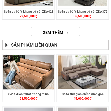
Sofa da bò Ý khung gỗ sồi ZDA428
Sofa da bò Ý khung gỗ sồi ZDA372
29,500,000
₫
35,500,000
₫
XEM THÊM →
SẢN PHẨM LIÊN QUAN
Sofa điện trượt thông minh
Sofa thư giãn chỉnh điện góc
28,500,000
₫
45,000,000
₫
ZT2628
ZT239