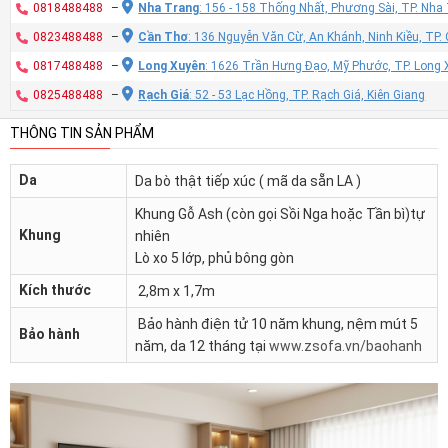
0818488488
–
Nha Trang
: 156 - 158 Thống Nhất, Phương Sài, TP. Nh
0823488488
–
Cần Thơ
: 136 Nguyễn Văn Cừ, An Khánh, Ninh Kiều, TP
0817488488
–
Long Xuyên
: 1626 Trần Hưng Đạo, Mỹ Phước, TP. Long 
0825488488
–
Rạch Giá
: 52 - 53 Lạc Hồng, TP. Rạch Giá, Kiên Giang
THÔNG TIN SẢN PHẨM
Da
Da bò thật tiếp xúc ( mã da sẵn LA )
Khung Gỗ Ash (còn gọi Sồi Nga hoặc Tần bì)tự
Khung
nhiên
Lò xo 5 lớp, phủ bông gòn
Kích thước
2,8m x 1,7m
Bảo hành điện tử 10 năm khung, nệm mút 5
Bảo hành
năm, da 12 tháng tại
www.zsofa.vn/baohanh