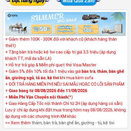
+ Giảm thêm 100K - 300K đối với khách cũ (khách hàng thân
thiết)
+ Tặng bàn trà hoặc kệ tivi cao cấp trị giá 3,5 triệu (áp dụng
khách TT, mã da sẵn LA)
+ Hỗ trợ trả góp & Miễn phí quẹt thẻ Visa/Master
+ Giảm 5% đến 10% tối đa 1 triệu vào giá
bàn trà
,
thảm
,
bàn ghế
ăn
,
giường ngủ
,
tủ áo
,
kệ tivi
khi mua kèm sofa
+ ĐỔI TRẢ HÀNG MIỄN PHÍ NẾU SAI MẪU HOẶC CÓ LỖI SẢN PHẨM
+
Giao hàng từ 08/08/2026 đến 11/08/2026
+
Miễn Phí Vận Chuyển nội thành
(*)
+ Giao Hàng Cấp Tốc nội thành Chỉ từ 2H (áp dụng hàng có sẵn)
Lưu ý: chỉ áp dụng khi đặt mua trong hôm nay 08/08/2026, không
áp dụng với các chương trình KM khác
>> Xem thêm
thảm
,
bàn trà
,
bàn ghế ăn
,
giường - tủ
,
kệ tivi