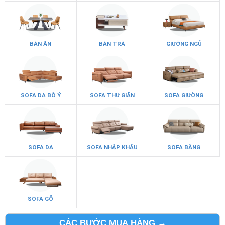
BÀN ĂN
BÀN TRÀ
GIƯỜNG NGỦ
SOFA DA BÒ Ý
SOFA THƯ GIÃN
SOFA GIƯỜNG
SOFA DA
SOFA NHẬP KHẨU
SOFA BĂNG
SOFA GỖ
CÁC BƯỚC MUA HÀNG →