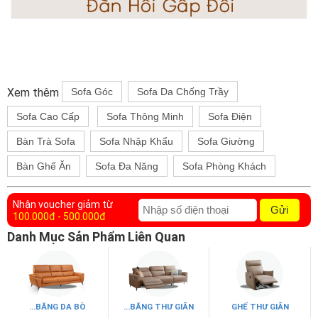
Xem thêm
Sofa Góc
Sofa Da Chống Trầy
Sofa Cao Cấp
Sofa Thông Minh
Sofa Điện
Bàn Trà Sofa
Sofa Nhập Khẩu
Sofa Giường
Bàn Ghế Ăn
Sofa Đa Năng
Sofa Phòng Khách
Nhận voucher giảm từ
Gửi
100.000đ - 500.000đ
Danh Mục Sản Phẩm Liên Quan
...BĂNG DA BÒ
...BĂNG THƯ GIÃN
GHẾ THƯ GIÃN