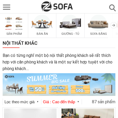
SẢN PHẨM
▼
SẢN PHẨM
BÀN ĂN
GIƯỜNG - TỦ
SOFA BĂNG
S
SOFAS
▼
NỘI THẤT KHÁC
PHÒNG ĂN
▼
Bạn có từng nghĩ một bộ nội thất phòng khách sẽ rất thích
hợp với căn phòng khách và là một sự kết hợp tuyệt vời cho
phòng khách.
...
PHÒNG NGỦ
▼
PHÒNG KHÁCH
▼
87 sản phẩm
LIÊN HỆ
Lọc theo mức giá
Giá : Cao đến thấp
▼
▼