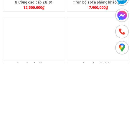
Giường cao cấp ZGI01
Trọn bộ sofa phòng khách Z5
12,500,000
₫
7,900,000
₫
Bàn Sofa Gỗ Sồi B1712
Bàn Sofa Gỗ Sồi B17
6,500,000
₫
5,500,000
₫
Sofa bed ( sofa giường) BED2
Ghế sofa tình nhân TN1
5,500,000
₫
3,900,000
₫