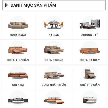
DANH MỤC SẢN PHẨM
SOFA BĂNG
BÀN ĂN
GIƯỜNG - TỦ
SOFA THƯ GIÃN
SOFA GIƯỜNG
SOFA DA BÒ Ý
Mua nội thất gia đình ở đâu ?
zSofa chính là doanh nghiệp sẽ trả lời cho câu hỏi đó của
SOFA DA
SOFA NHẬP KHẨU
GHẾ THƯ GIÃN
khách hàng nhất là những ai đang muốn tậu một bộ nội thất
phòng khách tốt nhất.
Là doanh nghiệp có nhiều năm kinh nghiệm trong lĩnh vực