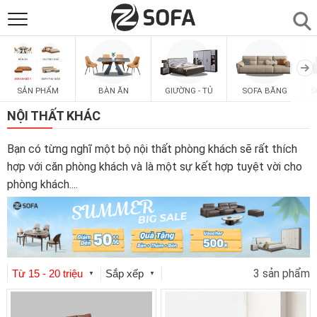
SẢN PHẨM
▼
SẢN PHẨM
BÀN ĂN
GIƯỜNG - TỦ
SOFA BĂNG
S
SOFAS
▼
NỘI THẤT KHÁC
PHÒNG ĂN
▼
Bạn có từng nghĩ một bộ nội thất phòng khách sẽ rất thích
hợp với căn phòng khách và là một sự kết hợp tuyệt vời cho
phòng khách.
...
PHÒNG NGỦ
▼
PHÒNG KHÁCH
▼
3 sản phẩm
LIÊN HỆ
Từ 15 - 20 triệu
Sắp xếp
▼
▼