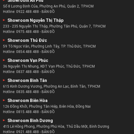
Showroom An Phú
tiết nhỏ nhất để khách hàng an tâm chọn lựa.
Số 8 Lương Định Của, Phường An Phú, Quận 2, TP.HCM
Hotline:
0922.488.488
-
BẢN ĐỒ
Với những phương pháp làm bàn ghế phòng khách tiên tiến
và hiệu quả nhất được zSofa áp dụng.
Showroom Nguyễn Thị Thập
233 - 235 Nguyễn Thị Thập, Phường Tân Phú, Quận 7, TP.HCM
Kết hợp với hệ thống máy móc hiện đại với năng xuất cao
Hotline:
0975.488.488
-
BẢN ĐỒ
và độ chính xác cao trong từng khâu ghế sofa.
Showroom Thủ Đức
Đảm bảo mang đến cho khách hàng những bộ nội thất ưng
59 Tô Ngọc Vân, Phường Linh Tây, TP. Thủ Đức, TP.HCM
ý nhất về chất lượng để khách hàng an tâm sử dụng.
Hotline:
0854.488.488
-
BẢN ĐỒ
zSofa còn có đội ngũ nhân công với tay nghề cao và kĩ
Showroom Vạn Phúc
năng do chính zSofa đào tạo để thực hiện những món nội
36 Nguyễn Thị Nhung, KĐT Vạn Phúc, Thủ Đức, TP.HCM
thất.
Hotline:
0837.488.488
-
BẢN ĐỒ
Showroom Bình Tân
615 Kinh Dương Vương, Phường An Lạc, Bình Tân, TP.HCM
Hotline:
0835.488.488
-
BẢN ĐỒ
Showroom Biên Hòa
126 Đồng Khởi, Phường Tân Hiệp, Biên Hòa, Đồng Nai
Hotline:
0815.488.488
-
BẢN ĐỒ
Showroom Bình Dương
415 Lê Hồng Phong, Phường Phú Hòa, Thủ Dầu Một, Bình Dương
Hotline:
0921.488.488
-
BẢN ĐỒ