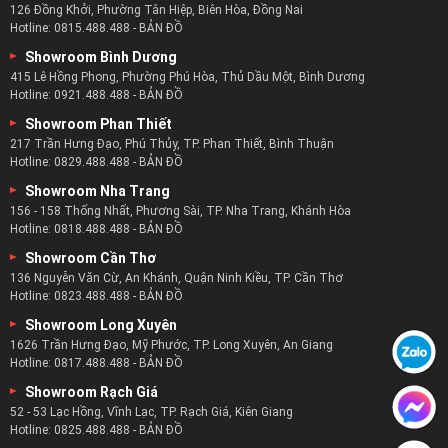
126 Đồng Khởi, Phường Tân Hiệp, Biên Hòa, Đồng Nai
Hotline:
0815.488.488
-
BẢN ĐỒ
Showroom Bình Dương
415 Lê Hồng Phong, Phường Phú Hòa, Thủ Dầu Một, Bình Dương
Hotline:
0921.488.488
-
BẢN ĐỒ
Showroom Phan Thiết
217 Trần Hưng Đạo, Phú Thủy, TP. Phan Thiết, Bình Thuận
Hotline:
0829.488.488
-
BẢN ĐỒ
Showroom Nha Trang
156 - 158 Thống Nhất, Phương Sài, TP. Nha Trang, Khánh Hòa
Hotline:
0818.488.488
-
BẢN ĐỒ
Showroom Cần Thơ
136 Nguyễn Văn Cừ, An Khánh, Quận Ninh Kiều, TP. Cần Thơ
Hotline:
0823.488.488
-
BẢN ĐỒ
Showroom Long Xuyên
1626 Trần Hưng Đạo, Mỹ Phước, TP. Long Xuyên, An Giang
Hotline:
0817.488.488
-
BẢN ĐỒ
Showroom Rạch Giá
52 - 53 Lạc Hồng, Vĩnh Lạc, TP. Rạch Giá, Kiên Giang
Hotline:
0825.488.488
-
BẢN ĐỒ