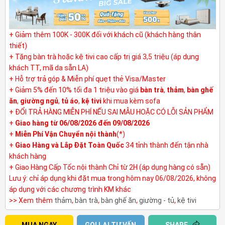
+ Giảm thêm 100K - 300K đối với khách cũ (khách hàng thân
thiết)
+ Tặng bàn trà hoặc kệ tivi cao cấp trị giá 3,5 triệu (áp dụng
khách TT, mã da sẵn LA)
+ Hỗ trợ trả góp & Miễn phí quẹt thẻ Visa/Master
+ Giảm 5% đến 10% tối đa 1 triệu vào giá
bàn trà
,
thảm
,
bàn ghế
ăn
,
giường ngủ
,
tủ áo
,
kệ tivi
khi mua kèm sofa
+ ĐỔI TRẢ HÀNG MIỄN PHÍ NẾU SAI MẪU HOẶC CÓ LỖI SẢN PHẨM
+
Giao hàng từ 06/08/2026 đến 09/08/2026
+
Miễn Phí Vận Chuyển nội thành
(*)
+
Giao Hàng và Lắp Đặt Toàn Quốc
34 tỉnh thành đến tận nhà
khách hàng
+ Giao Hàng Cấp Tốc nội thành Chỉ từ 2H (áp dụng hàng có sẵn)
Lưu ý: chỉ áp dụng khi đặt mua trong hôm nay 06/08/2026, không
áp dụng với các chương trình KM khác
>> Xem thêm
thảm
,
bàn trà
,
bàn ghế ăn
,
giường - tủ
,
kệ tivi