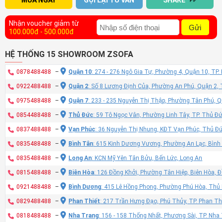
MUA NGAY
GỌI LẠI TƯ VẤN
SHARE
Nhận voucher giảm từ
Gửi
100.000đ - 500.000đ
HỆ THỐNG 15 SHOWROOM ZSOFA
0878488488
–
Quận 10
: 274 - 276 Ngô Gia Tự, Phường 4, Quận 10, TP
0922488488
–
Quận 2
: Số 8 Lương Định Của, Phường An Phú, Quận 2,
0975488488
–
Quận 7
: 233 - 235 Nguyễn Thị Thập, Phường Tân Phú, 
0854488488
–
Thủ Đức
: 59 Tô Ngọc Vân, Phường Linh Tây, TP. Thủ Đ
0837488488
–
Vạn Phúc
: 36 Nguyễn Thị Nhung, KĐT Vạn Phúc, Thủ Đ
0835488488
–
Bình Tân
: 615 Kinh Dương Vương, Phường An Lạc, Bình
0835488488
–
Long An
: KCN Mỹ Yên Tân Bửu, Bến Lức, Long An
0815488488
–
Biên Hòa
: 126 Đồng Khởi, Phường Tân Hiệp, Biên Hòa, 
0921488488
–
Bình Dương
: 415 Lê Hồng Phong, Phường Phú Hòa, Thủ
0829488488
–
Phan Thiết
: 217 Trần Hưng Đạo, Phú Thủy, TP. Phan Th
0818488488
–
Nha Trang
: 156 - 158 Thống Nhất, Phương Sài, TP. Nh