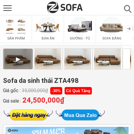
SẢN PHẨM
▼
BÀN ĂN
GIƯỜNG - TỦ
SOFA BĂNG
S
SẢN PHẨM
SOFAS
▼
▶
PHÒNG ĂN
▼
PHÒNG NGỦ
Sofa da sinh thái ZTA498
▼
Giá gốc :
35,000,000
₫
-30%
Có Quà Tặng
PHÒNG KHÁCH
▼
24,500,000
₫
Giá sale :
LIÊN HỆ