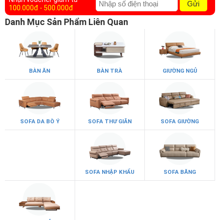
Gửi
100.000đ - 500.000đ
Danh Mục Sản Phẩm Liên Quan
BÀN ĂN
BÀN TRÀ
GIƯỜNG NGỦ
SOFA DA BÒ Ý
SOFA THƯ GIÃN
SOFA GIƯỜNG
SOFA DA
SOFA NHẬP KHẨU
SOFA BĂNG