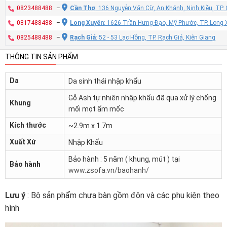
0823488488
–
Cần Thơ
: 136 Nguyễn Văn Cừ, An Khánh, Ninh Kiều, TP
0817488488
–
Long Xuyên
: 1626 Trần Hưng Đạo, Mỹ Phước, TP. Long 
0825488488
–
Rạch Giá
: 52 - 53 Lạc Hồng, TP. Rạch Giá, Kiên Giang
THÔNG TIN SẢN PHẨM
Da
Da sinh thái nhập khẩu
Gỗ Ash tự nhiên nhập khẩu đã qua xử lý chống
Khung
mối mọt ẩm mốc
Kích thước
~2.9m x 1.7m
Xuất Xứ
Nhập Khẩu
Bảo hành : 5 năm ( khung, mút ) tại
Bảo hành
www.zsofa.vn/baohanh/
Lưu ý
: Bộ sản phẩm chưa bàn gồm đôn và các phụ kiện theo
hình