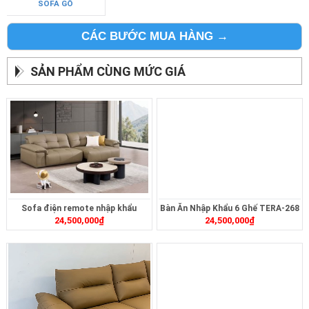
SOFA GỖ
CÁC BƯỚC MUA HÀNG →
SẢN PHẨM CÙNG MỨC GIÁ
Sofa điện remote nhập khẩu
Bàn Ăn Nhập Khẩu 6 Ghế TERA-268
24,500,000
₫
24,500,000
₫
ZT2620