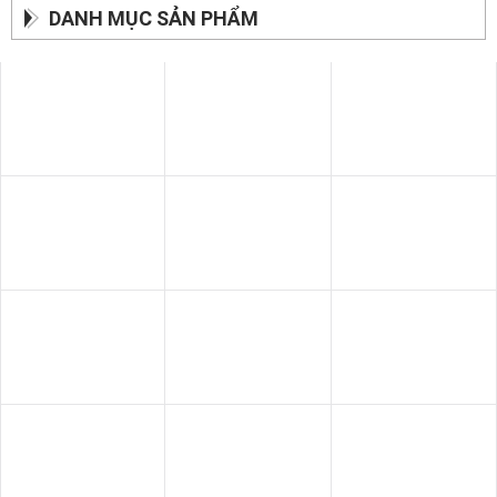
DANH MỤC SẢN PHẨM
SOFA BĂNG
BÀN ĂN
GIƯỜNG - TỦ
SOFA THƯ GIÃN
SOFA GIƯỜNG
SOFA DA BÒ Ý
SOFA DA
SOFA NHẬP KHẨU
GHẾ THƯ GIÃN