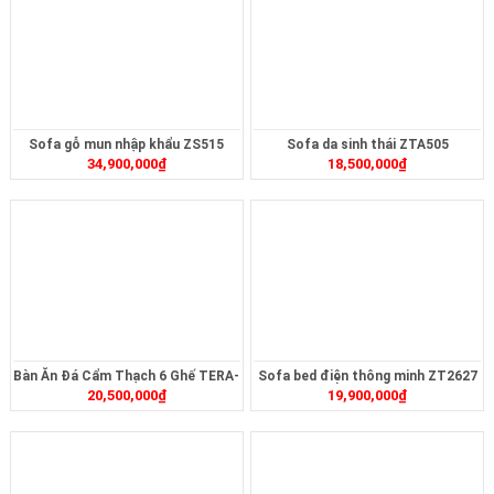
Sofa gỗ mun nhập khẩu ZS515
Sofa da sinh thái ZTA505
34,900,000
₫
18,500,000
₫
Bàn Ăn Đá Cẩm Thạch 6 Ghế TERA-
Sofa bed điện thông minh ZT2627
20,500,000
₫
19,900,000
₫
MT2321