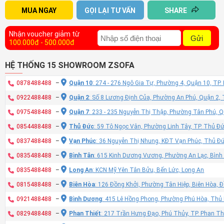
MUA NGAY
GỌI LẠI TƯ VẤN
SHARE
Nhận voucher giảm từ
Gửi
100.000đ - 500.000đ
HỆ THỐNG 15 SHOWROOM ZSOFA
0878488488
–
Quận 10
: 274 - 276 Ngô Gia Tự, Phường 4, Quận 10, TP
0922488488
–
Quận 2
: Số 8 Lương Định Của, Phường An Phú, Quận 2,
0975488488
–
Quận 7
: 233 - 235 Nguyễn Thị Thập, Phường Tân Phú, 
0854488488
–
Thủ Đức
: 59 Tô Ngọc Vân, Phường Linh Tây, TP. Thủ Đ
0837488488
–
Vạn Phúc
: 36 Nguyễn Thị Nhung, KĐT Vạn Phúc, Thủ Đ
0835488488
–
Bình Tân
: 615 Kinh Dương Vương, Phường An Lạc, Bình
0835488488
–
Long An
: KCN Mỹ Yên Tân Bửu, Bến Lức, Long An
0815488488
–
Biên Hòa
: 126 Đồng Khởi, Phường Tân Hiệp, Biên Hòa, 
0921488488
–
Bình Dương
: 415 Lê Hồng Phong, Phường Phú Hòa, Thủ
0829488488
–
Phan Thiết
: 217 Trần Hưng Đạo, Phú Thủy, TP. Phan Th