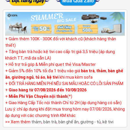
+ Giảm thêm 100K - 300K đối với khách cũ (khách hàng thân
thiết)
+ Tặng bàn trà hoặc kệ tivi cao cấp trị giá 3,5 triệu (áp dụng
khách TT, mã da sẵn LA)
+ Hỗ trợ trả góp & Miễn phí quẹt thẻ Visa/Master
+ Giảm 5% đến 10% tối đa 1 triệu vào giá
bàn trà
,
thảm
,
bàn ghế
ăn
,
giường ngủ
,
tủ áo
,
kệ tivi
khi mua kèm sofa
+ ĐỔI TRẢ HÀNG MIỄN PHÍ NẾU SAI MẪU HOẶC CÓ LỖI SẢN PHẨM
+
Giao hàng từ 07/08/2026 đến 10/08/2026
+
Miễn Phí Vận Chuyển nội thành
(*)
+ Giao Hàng Cấp Tốc nội thành Chỉ từ 2H (áp dụng hàng có sẵn)
Lưu ý: chỉ áp dụng khi đặt mua trong hôm nay 07/08/2026, không
áp dụng với các chương trình KM khác
>> Xem thêm
thảm
,
bàn trà
,
bàn ghế ăn
,
giường - tủ
,
kệ tivi