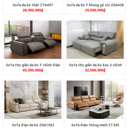
Sofa da bò thật ZTA497
Sofa da bò Ý khung gỗ sồi ZDA428
28,900,000
₫
29,500,000
₫
Sofa thư giãn da bò Ý chỉnh điện
Sofa thư giãn da bò kéo 2 chỉnh
65,000,000
₫
32,500,000
₫
ZDA1562
điện ZT2616A
Sofa điện da bò ZDA1563
Sofa điện thông minh ZT245