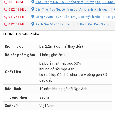
0818488488
–
Nha Trang
: 156 - 158 Thống Nhất, Phương Sài, TP. Nh
0823488488
–
Cần Thơ
: 136 Nguyễn Văn Cừ, An Khánh, Ninh Kiều, TP
0817488488
–
Long Xuyên
: 1626 Trần Hưng Đạo, Mỹ Phước, TP. Long 
0825488488
–
Rạch Giá
: 52 - 53 Lạc Hồng, TP. Rạch Giá, Kiên Giang
THÔNG TIN SẢN PHẨM
Kích thước
Dài 2,2m ( có thể thay đổi )
Bộ sản phẩm gồm
1 băng ghế 2m4
Da bò Ý mặt tiếp xúc 50%
Khung gỗ sồi Nga Ash
Chất Liệu
Lò xo 2 lớp đàn hồi chịu lực + bông gòn 3D
cao cấp
Bảo Hành
10 năm Khung gỗ sồi Nga Ash
Thương Hiệu
Zsofa
Xuất xứ
Việt Nam