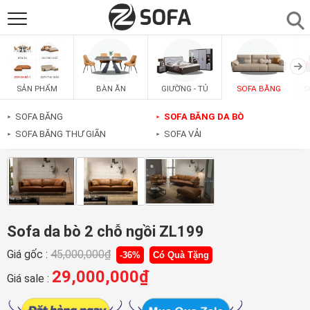
SẢN PHẨM
▼
BÀN ĂN
GIƯỜNG - TỦ
SOFA BĂNG
S
SẢN PHẨM
SOFAS
▼
SOFA BĂNG
SOFA BĂNG DA BÒ
►
►
SOFA BĂNG THƯ GIÃN
SOFA VẢI
►
►
PHÒNG ĂN
▼
PHÒNG NGỦ
▼
PHÒNG KHÁCH
▼
Sofa da bò 2 chỗ ngồi ZL199
Giá gốc :
45,000,000
₫
-36%
Có Quà Tặng
LIÊN HỆ
29,000,000
₫
Giá sale :