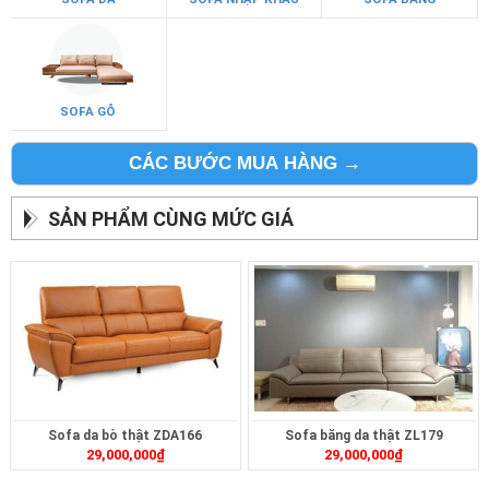
SOFA GỖ
CÁC BƯỚC MUA HÀNG →
SẢN PHẨM CÙNG MỨC GIÁ
Sofa da bò thật ZDA166
Sofa băng da thật ZL179
29,000,000
₫
29,000,000
₫