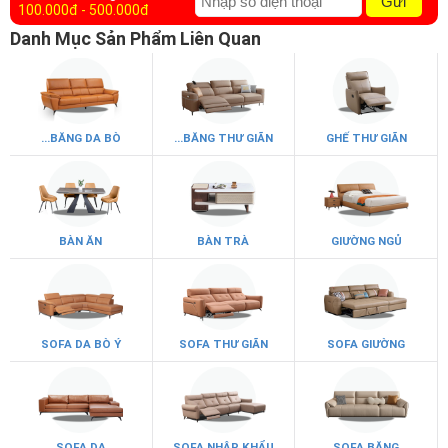
Gửi
100.000đ - 500.000đ
Danh Mục Sản Phẩm Liên Quan
...BĂNG DA BÒ
...BĂNG THƯ GIÃN
GHẾ THƯ GIÃN
BÀN ĂN
BÀN TRÀ
GIƯỜNG NGỦ
SOFA DA BÒ Ý
SOFA THƯ GIÃN
SOFA GIƯỜNG
SOFA DA
SOFA NHẬP KHẨU
SOFA BĂNG