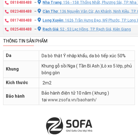
0818488488
–
Nha Trang
: 156 - 158 Thống Nhất, Phương Sài, TP. Nh
0823488488
–
Cần Thơ
: 136 Nguyễn Văn Cừ, An Khánh, Ninh Kiều, TP
0817488488
–
Long Xuyên
: 1626 Trần Hưng Đạo, Mỹ Phước, TP. Long 
0825488488
–
Rạch Giá
: 52 - 53 Lạc Hồng, TP. Rạch Giá, Kiên Giang
THÔNG TIN SẢN PHẨM
Da
Da bò thật Ý nhập khẩu, da bò tiếp xúc 50%
Khung gỗ sồi Nga ( Tần Bì Ash )Lò xo 5 lớp, phủ
Khung
bông gòn
Kích thước
2m2
Bảo hành điện tử 10 năm ( khung )
Bảo hành
tại
www.zsofa.vn/baohanh/