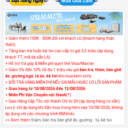
+ Giảm thêm 100K - 300K đối với khách cũ (khách hàng thân
thiết)
+ Tặng bàn trà hoặc kệ tivi cao cấp trị giá 3,5 triệu (áp dụng
khách TT, mã da sẵn LA)
+ Hỗ trợ trả góp & Miễn phí quẹt thẻ Visa/Master
+ Giảm 5% đến 10% tối đa 1 triệu vào giá
bàn trà
,
thảm
,
bàn ghế
ăn
,
giường ngủ
,
tủ áo
,
kệ tivi
khi mua kèm sofa
+ ĐỔI TRẢ HÀNG MIỄN PHÍ NẾU SAI MẪU HOẶC CÓ LỖI SẢN PHẨM
+
Giao hàng từ 10/08/2026 đến 13/08/2026
+
Miễn Phí Vận Chuyển nội thành
(*)
+ Giao Hàng Cấp Tốc nội thành Chỉ từ 2H (áp dụng hàng có sẵn)
Lưu ý: chỉ áp dụng khi đặt mua trong hôm nay 10/08/2026, không
áp dụng với các chương trình KM khác
>> Xem thêm
thảm
,
bàn trà
,
bàn ghế ăn
,
giường - tủ
,
kệ tivi