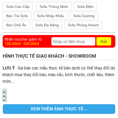
Sofa Cao Cấp
Sofa Thông Minh
Sofa Điện
Bàn Trà Sofa
Sofa Nhập Khẩu
Sofa Giường
Bàn Ghế Ăn
Sofa Đa Năng
Sofa Phòng Khách
Nhận voucher giảm từ
Gửi
100.000đ - 500.000đ
HÌNH THỰC TẾ GIAO KHÁCH - SHOWROOM
LƯU Ý
: Giá bán các mẫu thực tế bên dưới có thể thay đổi do
khách mua thay đổi bàn, màu sắc, kích thước, chất liệu, thêm
món, ...
XEM THÊM ẢNH THỰC TẾ→