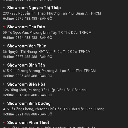
Showroom Nguyễn Thị Thập
233 - 235 Nguyễn Thị Thập, Phường Tân Phú, Quận 7, TP.HCM
Hotline:
0975.488.488
-
BẢN ĐỒ
Showroom Thủ Đức
59 Tô Ngọc Vân, Phường Linh Tây, TP. Thủ Đức, TP.HCM
Hotline:
0854.488.488
-
BẢN ĐỒ
Showroom Vạn Phúc
36 Nguyễn Thị Nhung, KĐT Vạn Phúc, Thủ Đức, TP.HCM
Hotline:
0837.488.488
-
BẢN ĐỒ
Showroom Bình Tân
615 Kinh Dương Vương, Phường An Lạc, Bình Tân, TP.HCM
Hotline:
0835.488.488
-
BẢN ĐỒ
Showroom Biên Hòa
126 Đồng Khởi, Phường Tân Hiệp, Biên Hòa, Đồng Nai
Hotline:
0815.488.488
-
BẢN ĐỒ
Showroom Bình Dương
415 Lê Hồng Phong, Phường Phú Hòa, Thủ Dầu Một, Bình Dương
Hotline:
0921.488.488
-
BẢN ĐỒ
Showroom Phan Thiết