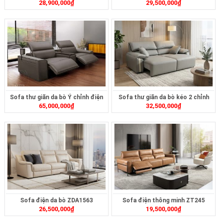
28,900,000
₫
29,500,000
₫
Sofa thư giãn da bò Ý chỉnh điện
Sofa thư giãn da bò kéo 2 chỉnh
65,000,000
₫
32,500,000
₫
ZDA1562
điện ZT2616A
Sofa điện da bò ZDA1563
Sofa điện thông minh ZT245
26,500,000
₫
19,500,000
₫