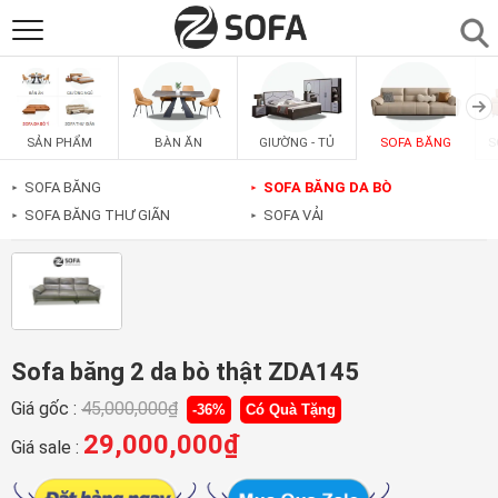
SẢN PHẨM
▼
BÀN ĂN
GIƯỜNG - TỦ
SOFA BĂNG
S
SẢN PHẨM
SOFAS
▼
SOFA BĂNG
SOFA BĂNG DA BÒ
►
►
SOFA BĂNG THƯ GIÃN
SOFA VẢI
►
►
PHÒNG ĂN
▼
PHÒNG NGỦ
▼
PHÒNG KHÁCH
▼
Sofa băng 2 da bò thật ZDA145
Giá gốc :
45,000,000
₫
-36%
Có Quà Tặng
LIÊN HỆ
29,000,000
₫
Giá sale :