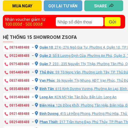
MUA NGAY
GỌI LẠI TƯ VẤN
SHARE
Nhận voucher giảm từ
Gửi
100.000đ - 500.000đ
HỆ THỐNG 15 SHOWROOM ZSOFA
0878488488
–
Quận 10
: 274 - 276 Ngô Gia Tự, Phường 4, Quận 10, TP
0922488488
–
Quận 2
: Số 8 Lương Định Của, Phường An Phú, Quận 2,
0975488488
–
Quận 7
: 233 - 235 Nguyễn Thị Thập, Phường Tân Phú, 
0854488488
–
Thủ Đức
: 59 Tô Ngọc Vân, Phường Linh Tây, TP. Thủ Đ
0837488488
–
Vạn Phúc
: 36 Nguyễn Thị Nhung, KĐT Vạn Phúc, Thủ Đ
0835488488
–
Bình Tân
: 615 Kinh Dương Vương, Phường An Lạc, Bình
0835488488
–
Long An
: KCN Mỹ Yên Tân Bửu, Bến Lức, Long An
0815488488
–
Biên Hòa
: 126 Đồng Khởi, Phường Tân Hiệp, Biên Hòa, 
0921488488
–
Bình Dương
: 415 Lê Hồng Phong, Phường Phú Hòa, Thủ
0829488488
–
Phan Thiết
: 217 Trần Hưng Đạo, Phú Thủy, TP. Phan Th