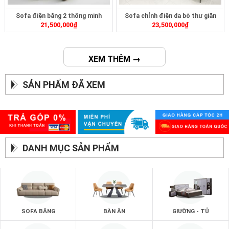
Sofa điện băng 2 thông minh
Sofa chỉnh điện da bò thư giãn
21,500,000
₫
23,500,000
₫
ZT2626
ZT2622
XEM THÊM →
SẢN PHẨM ĐÃ XEM
DANH MỤC SẢN PHẨM
SOFA BĂNG
BÀN ĂN
GIƯỜNG - TỦ