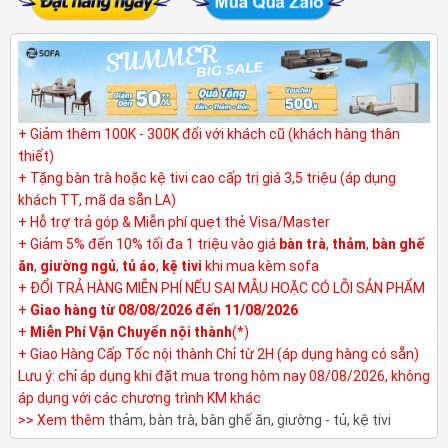
+ Giảm thêm 100K - 300K đối với khách cũ (khách hàng thân
thiết)
+ Tặng bàn trà hoặc kệ tivi cao cấp trị giá 3,5 triệu (áp dụng
khách TT, mã da sẵn LA)
+ Hỗ trợ trả góp & Miễn phí quẹt thẻ Visa/Master
+ Giảm 5% đến 10% tối đa 1 triệu vào giá
bàn trà
,
thảm
,
bàn ghế
ăn
,
giường ngủ
,
tủ áo
,
kệ tivi
khi mua kèm sofa
+ ĐỔI TRẢ HÀNG MIỄN PHÍ NẾU SAI MẪU HOẶC CÓ LỖI SẢN PHẨM
+
Giao hàng từ 08/08/2026 đến 11/08/2026
+
Miễn Phí Vận Chuyển nội thành
(*)
+ Giao Hàng Cấp Tốc nội thành Chỉ từ 2H (áp dụng hàng có sẵn)
Lưu ý: chỉ áp dụng khi đặt mua trong hôm nay 08/08/2026, không
áp dụng với các chương trình KM khác
>> Xem thêm
thảm
,
bàn trà
,
bàn ghế ăn
,
giường - tủ
,
kệ tivi