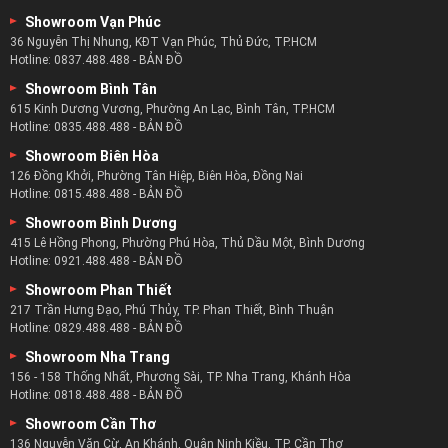
Showroom Vạn Phúc
36 Nguyễn Thị Nhung, KĐT Vạn Phúc, Thủ Đức, TP.HCM
Hotline:
0837.488.488
-
BẢN ĐỒ
Showroom Bình Tân
615 Kinh Dương Vương, Phường An Lạc, Bình Tân, TP.HCM
Hotline:
0835.488.488
-
BẢN ĐỒ
Showroom Biên Hòa
126 Đồng Khởi, Phường Tân Hiệp, Biên Hòa, Đồng Nai
Hotline:
0815.488.488
-
BẢN ĐỒ
Showroom Bình Dương
415 Lê Hồng Phong, Phường Phú Hòa, Thủ Dầu Một, Bình Dương
Hotline:
0921.488.488
-
BẢN ĐỒ
Showroom Phan Thiết
217 Trần Hưng Đạo, Phú Thủy, TP. Phan Thiết, Bình Thuận
Hotline:
0829.488.488
-
BẢN ĐỒ
Showroom Nha Trang
156 - 158 Thống Nhất, Phương Sài, TP. Nha Trang, Khánh Hòa
Hotline:
0818.488.488
-
BẢN ĐỒ
Showroom Cần Thơ
136 Nguyễn Văn Cừ, An Khánh, Quận Ninh Kiều, TP. Cần Thơ