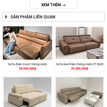
XEM THÊM →
SẢN PHẨM LIÊN QUAN
Sofa điện trượt thông minh
Sofa bed điện thông minh ZT2625
28,500,000
₫
25,900,000
₫
ZT2628