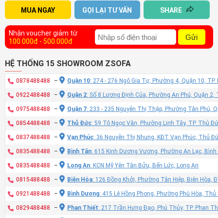
MUA NGAY
GỌI LẠI TƯ VẤN
SHARE
Nhận voucher giảm từ
Gửi
100.000đ - 500.000đ
HỆ THỐNG 15 SHOWROOM ZSOFA
0878488488
–
Quận 10
: 274 - 276 Ngô Gia Tự, Phường 4, Quận 10, TP
0922488488
–
Quận 2
: Số 8 Lương Định Của, Phường An Phú, Quận 2,
0975488488
–
Quận 7
: 233 - 235 Nguyễn Thị Thập, Phường Tân Phú, 
0854488488
–
Thủ Đức
: 59 Tô Ngọc Vân, Phường Linh Tây, TP. Thủ Đ
0837488488
–
Vạn Phúc
: 36 Nguyễn Thị Nhung, KĐT Vạn Phúc, Thủ Đ
0835488488
–
Bình Tân
: 615 Kinh Dương Vương, Phường An Lạc, Bình
0835488488
–
Long An
: KCN Mỹ Yên Tân Bửu, Bến Lức, Long An
0815488488
–
Biên Hòa
: 126 Đồng Khởi, Phường Tân Hiệp, Biên Hòa, 
0921488488
–
Bình Dương
: 415 Lê Hồng Phong, Phường Phú Hòa, Thủ
0829488488
–
Phan Thiết
: 217 Trần Hưng Đạo, Phú Thủy, TP. Phan Th