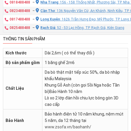
0818488488
–
Nha Trang
: 156 - 158 Thống Nhất, Phương Sài, TP. Nh
0823488488
–
Cần Thơ
: 136 Nguyễn Văn Cừ, An Khánh, Ninh Kiều, TP
0817488488
–
Long Xuyên
: 1626 Trần Hưng Đạo, Mỹ Phước, TP. Long 
0825488488
–
Rạch Giá
: 52 - 53 Lạc Hồng, TP. Rạch Giá, Kiên Giang
THÔNG TIN SẢN PHẨM
Kích thước
Dài 2,6m ( có thể thay đổi )
Bộ sản phẩm gồm
1 băng ghế 2m6
Da bò thật mặt tiếp xúc 50%, da bò nhập
khẩu Malaysia
Khung Gỗ Ash (còn gọi Sồi Nga hoặc Tần
Chất Liệu
bì)Bảo Hành 10 năm
Lò xo 2 lớp đàn hồi chịu lực bông gòn 3D
cao cấp
Bảo hành điện tử 10 năm khung, nệm mút
Bảo Hành
5 năm, da 12 tháng tại
www.zsofa.vn/baohanh/