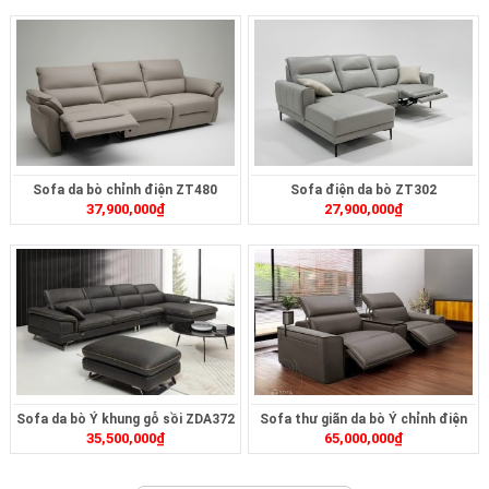
Sofa da bò chỉnh điện ZT480
Sofa điện da bò ZT302
37,900,000
₫
27,900,000
₫
Sofa da bò Ý khung gỗ sồi ZDA372
Sofa thư giãn da bò Ý chỉnh điện
35,500,000
₫
65,000,000
₫
ZDA1562