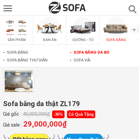
SẢN PHẨM
▼
BÀN ĂN
GIƯỜNG - TỦ
SOFA BĂNG
S
SẢN PHẨM
SOFAS
▼
SOFA BĂNG
SOFA BĂNG DA BÒ
►
►
SOFA BĂNG THƯ GIÃN
SOFA VẢI
►
►
PHÒNG ĂN
▼
PHÒNG NGỦ
▼
PHÒNG KHÁCH
▼
Sofa băng da thật ZL179
Giá gốc :
45,000,000
₫
-36%
Có Quà Tặng
LIÊN HỆ
29,000,000
₫
Giá sale :