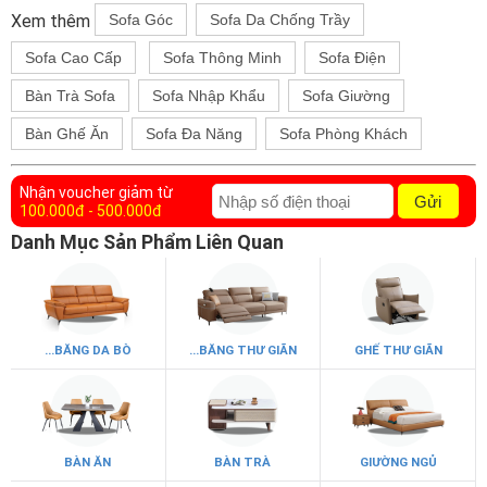
Xem thêm
Sofa Góc
Sofa Da Chống Trầy
Sofa Cao Cấp
Sofa Thông Minh
Sofa Điện
Bàn Trà Sofa
Sofa Nhập Khẩu
Sofa Giường
Bàn Ghế Ăn
Sofa Đa Năng
Sofa Phòng Khách
Nhận voucher giảm từ
Gửi
100.000đ - 500.000đ
Danh Mục Sản Phẩm Liên Quan
...BĂNG DA BÒ
...BĂNG THƯ GIÃN
GHẾ THƯ GIÃN
BÀN ĂN
BÀN TRÀ
GIƯỜNG NGỦ