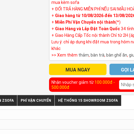
mua kèm sofa
+ ĐỔI TRẢ HÀNG MIỄN PHÍ NẾU SAI MẪU HO
+
Giao hàng từ 10/08/2026 đến 13/08/202
+
Miễn Phí Vận Chuyển nội thành
(*)
+
Giao Hàng và Lắp Đặt Toàn Quốc
34 tỉn
+ Giao Hàng Cấp Tốc nội thành Chỉ từ 2H (á
Lưu ý: chỉ áp dụng khi đặt mua trong hôm 
khác
>> Xem thêm
thảm
,
bàn trà
,
bàn ghế ăn
,
gi
MUA NGAY
GỌI L
Nhận voucher giảm từ
100.000đ -
500.000đ
N ZSOFA
PHÍ VẬN CHUYỂN
HỆ THỐNG 15 SHOWROOM ZSOFA