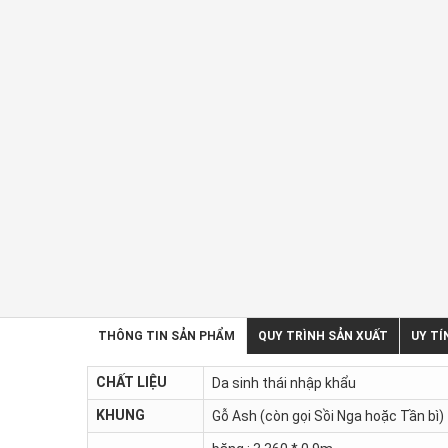
THÔNG TIN SẢN PHẨM
QUY TRÌNH SẢN XUẤT
UY TÍ
CHẤT LIỆU
Da sinh thái nhập khẩu
KHUNG
Gỗ Ash (còn gọi Sồi Nga hoặc Tần bì)