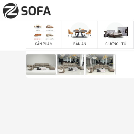
SẢN PHẨM
BÀN ĂN
GIƯỜNG - TỦ