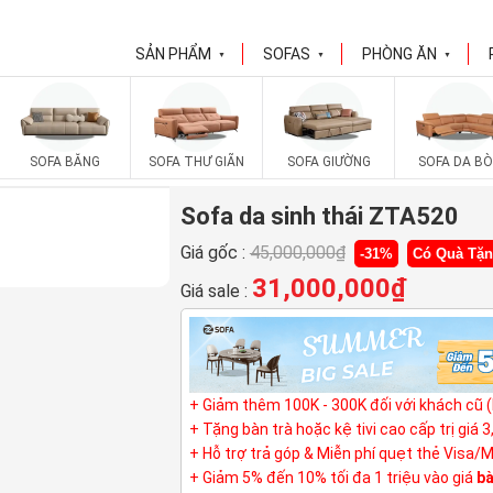
SẢN PHẨM
SOFAS
PHÒNG ĂN
▼
▼
▼
SOFA BĂNG
SOFA THƯ GIÃN
SOFA GIƯỜNG
SOFA DA BÒ
Sofa da sinh thái ZTA520
Giá gốc :
45,000,000
₫
-31%
Có Quà Tặ
31,000,000
₫
Giá sale :
+ Giảm thêm 100K - 300K đối với khách cũ 
+ Tặng bàn trà hoặc kệ tivi cao cấp trị giá 
+ Hỗ trợ trả góp & Miễn phí quẹt thẻ Visa/
+ Giảm 5% đến 10% tối đa 1 triệu vào giá
bà