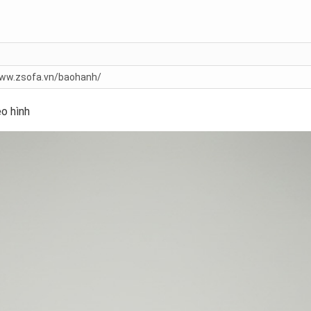
ww.zsofa.vn/baohanh/
o hình