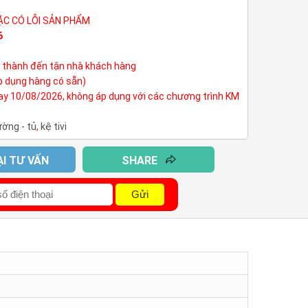
ẶC CÓ LỖI SẢN PHẨM
6
h thành đến tận nhà khách hàng
p dụng hàng có sẵn)
nay 10/08/2026, không áp dụng với các chương trình KM
ường - tủ
,
kệ tivi
ẠI TƯ VẤN
SHARE
Gửi