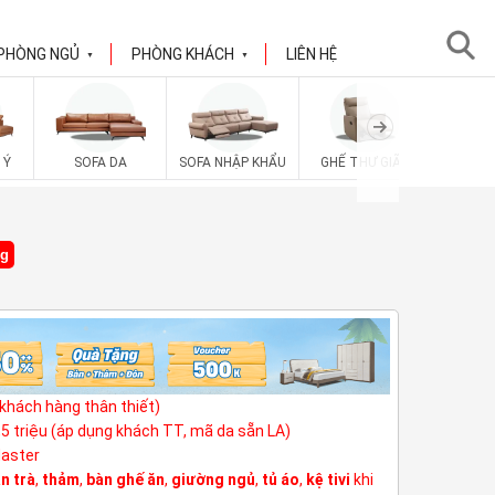
PHÒNG NGỦ
PHÒNG KHÁCH
LIÊN HỆ
▼
▼
SOFA V
 Ý
SOFA DA
SOFA NHẬP KHẨU
GHẾ THƯ GIÃN
ng
(khách hàng thân thiết)
3,5 triệu (áp dụng khách TT, mã da sẵn LA)
Master
n trà
,
thảm
,
bàn ghế ăn
,
giường ngủ
,
tủ áo
,
kệ tivi
khi