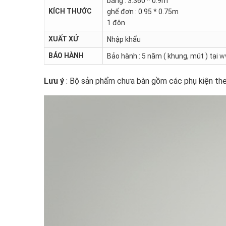
băng : 3.360 * 0.9m
KÍCH THƯỚC
ghế đơn : 0.95 * 0.75m
1 đôn
XUẤT XỨ
Nhập khẩu
BẢO HÀNH
Bảo hành : 5 năm ( khung, mút ) tại
w
Lưu ý
: Bộ sản phẩm chưa bàn gồm các phụ kiện the