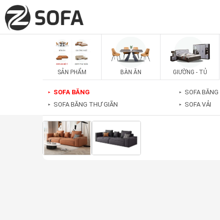
SẢN PHẨM
BÀN ĂN
GIƯỜNG - TỦ
SOFA BĂNG
SOFA BĂNG
►
►
SOFA BĂNG THƯ GIÃN
SOFA VẢI
►
►