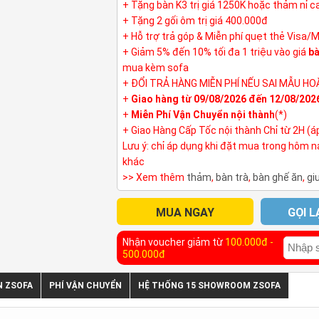
+ Tặng bàn K3 trị giá 1250K hoặc thảm nỉ 
+ Tặng 2 gối ôm trị giá 400.000đ
+ Hỗ trợ trả góp & Miễn phí quẹt thẻ Visa/
+ Giảm 5% đến 10% tối đa 1 triệu vào giá
bà
mua kèm sofa
+ ĐỔI TRẢ HÀNG MIỄN PHÍ NẾU SAI MẪU HO
+
Giao hàng từ 09/08/2026 đến 12/08/202
+
Miễn Phí Vận Chuyển nội thành
(*)
+ Giao Hàng Cấp Tốc nội thành Chỉ từ 2H (á
Lưu ý: chỉ áp dụng khi đặt mua trong hôm 
khác
>> Xem thêm
thảm
,
bàn trà
,
bàn ghế ăn
,
gi
MUA NGAY
GỌI L
Nhận voucher giảm từ
100.000đ -
500.000đ
N ZSOFA
PHÍ VẬN CHUYỂN
HỆ THỐNG 15 SHOWROOM ZSOFA