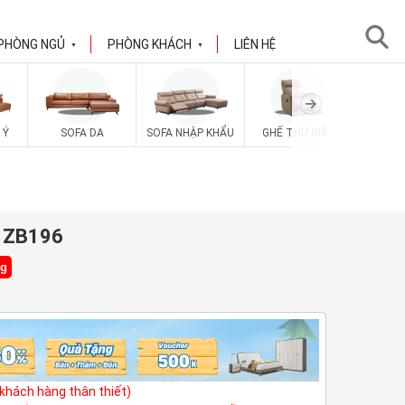
PHÒNG NGỦ
PHÒNG KHÁCH
LIÊN HỆ
▼
▼
SOFA V
 Ý
SOFA DA
SOFA NHẬP KHẨU
GHẾ THƯ GIÃN
i ZB196
ng
(khách hàng thân thiết)