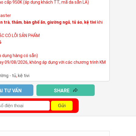
cao cấp 950K (áp dụng khách TT, mã da sẵn LA)
Master
n trà
,
thảm
,
bàn ghế ăn
,
giường ngủ
,
tủ áo
,
kệ tivi
khi
ẶC CÓ LỖI SẢN PHẨM
6
p dụng hàng có sẵn)
nay 09/08/2026, không áp dụng với các chương trình KM
ường - tủ
,
kệ tivi
ẠI TƯ VẤN
SHARE
Gửi