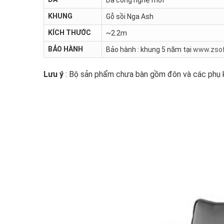
KHUNG
Gỗ sồi Nga Ash
KÍCH THƯỚC
~2.2m
BẢO HÀNH
Bảo hành : khung 5 năm tại
www.zsof
Lưu ý
: Bộ sản phẩm chưa bàn gồm đôn và các phụ k