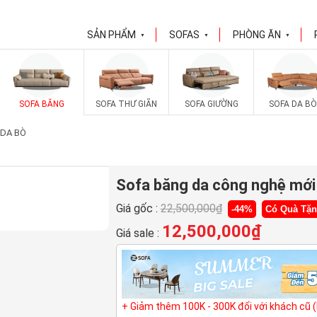
SẢN PHẨM
SOFAS
PHÒNG ĂN
▼
▼
▼
SOFA BĂNG
SOFA THƯ GIÃN
SOFA GIƯỜNG
SOFA DA BÒ
 DA BÒ
Sofa băng da công nghệ mớ
Giá gốc :
22,500,000
₫
-44%
Có Quà Tặ
12,500,000
₫
Giá sale :
+ Giảm thêm 100K - 300K đối với khách cũ 