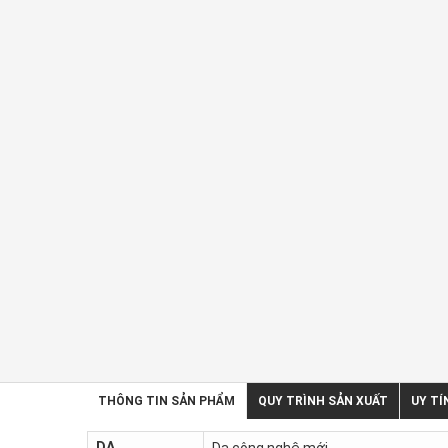
THÔNG TIN SẢN PHẨM
QUY TRÌNH SẢN XUẤT
UY TÍ
DA
Da công nghệ mới