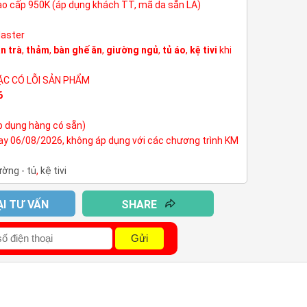
cao cấp 950K (áp dụng khách TT, mã da sẵn LA)
Master
n trà
,
thảm
,
bàn ghế ăn
,
giường ngủ
,
tủ áo
,
kệ tivi
khi
ẶC CÓ LỖI SẢN PHẨM
6
p dụng hàng có sẵn)
nay 06/08/2026, không áp dụng với các chương trình KM
ường - tủ
,
kệ tivi
ẠI TƯ VẤN
SHARE
Gửi