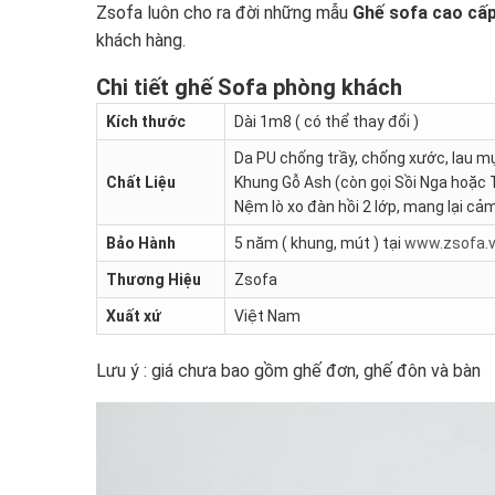
Zsofa luôn cho ra đời những mẫu
Ghế sofa cao cấ
khách hàng.
Chi tiết ghế Sofa phòng khách
Kích thước
Dài 1m8 ( có thể thay đổi )
Da PU chống trầy, chống xước, lau mự
Chất Liệu
Khung Gỗ Ash (còn gọi Sồi Nga hoặc 
Nệm lò xo đàn hồi 2 lớp, mang lại cảm
Bảo Hành
5 năm ( khung, mút ) tại
www.zsofa.
Thương Hiệu
Zsofa
Xuất xứ
Việt Nam
Lưu ý : giá chưa bao gồm ghế đơn, ghế đôn và bàn