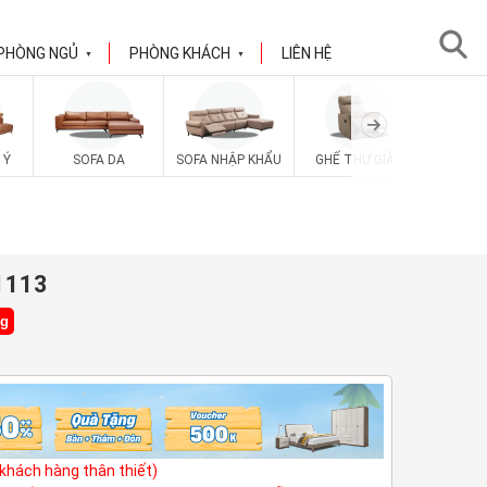
PHÒNG NGỦ
PHÒNG KHÁCH
LIÊN HỆ
▼
▼
SOFA V
 Ý
SOFA DA
SOFA NHẬP KHẨU
GHẾ THƯ GIÃN
B1113
ng
(khách hàng thân thiết)