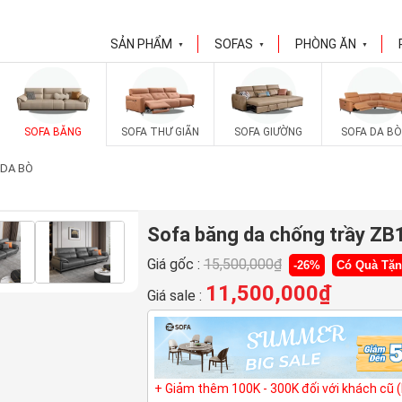
SẢN PHẨM
SOFAS
PHÒNG ĂN
▼
▼
▼
SOFA BĂNG
SOFA THƯ GIÃN
SOFA GIƯỜNG
SOFA DA BÒ
 DA BÒ
Sofa băng da chống trầy Z
Giá gốc :
15,500,000
₫
-26%
Có Quà Tặ
11,500,000
₫
Giá sale :
+ Giảm thêm 100K - 300K đối với khách cũ 