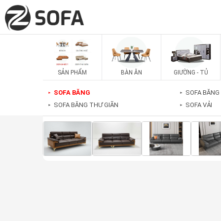
SẢN PHẨM
BÀN ĂN
GIƯỜNG - TỦ
SOFA BĂNG
SOFA BĂNG
►
►
SOFA BĂNG THƯ GIÃN
SOFA VẢI
►
►