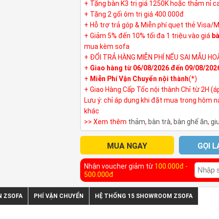
+ Tặng bàn K3 trị giá 1250K hoặc thảm nỉ 
+ Tặng 2 gối ôm trị giá 400.000đ
+ Hỗ trợ trả góp & Miễn phí quẹt thẻ Visa/
+ Giảm 5% đến 10% tối đa 1 triệu vào giá
bà
mua kèm sofa
+ ĐỔI TRẢ HÀNG MIỄN PHÍ NẾU SAI MẪU HO
+
Giao hàng từ 06/08/2026 đến 09/08/202
+
Miễn Phí Vận Chuyển nội thành
(*)
+ Giao Hàng Cấp Tốc nội thành Chỉ từ 2H (á
Lưu ý: chỉ áp dụng khi đặt mua trong hôm 
khác
>> Xem thêm
thảm
,
bàn trà
,
bàn ghế ăn
,
gi
MUA NGAY
GỌI L
Nhận voucher giảm từ
100.000đ -
500.000đ
N ZSOFA
PHÍ VẬN CHUYỂN
HỆ THỐNG 15 SHOWROOM ZSOFA