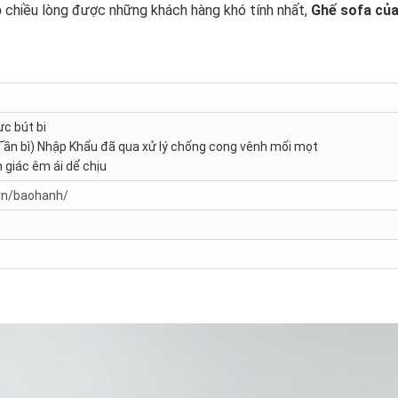
p
chiều lòng được những khách hàng khó tính nhất,
Ghế sofa củ
c bút bi
Tần bì) Nhập Khẩu đã qua xử lý chống cong vênh mối mọt
 giác êm ái dể chịu
vn/baohanh/