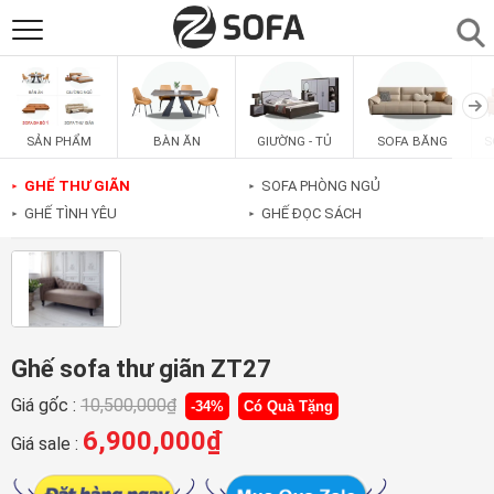
SẢN PHẨM
▼
BÀN ĂN
GIƯỜNG - TỦ
SOFA BĂNG
S
SẢN PHẨM
SOFAS
▼
GHẾ THƯ GIÃN
SOFA PHÒNG NGỦ
►
►
GHẾ TÌNH YÊU
GHẾ ĐỌC SÁCH
►
►
PHÒNG ĂN
▼
PHÒNG NGỦ
▼
PHÒNG KHÁCH
▼
Ghế sofa thư giãn ZT27
Giá gốc :
10,500,000
₫
-34%
Có Quà Tặng
LIÊN HỆ
6,900,000
₫
Giá sale :