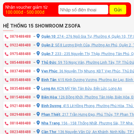
Nhận voucher giảm từ
Gửi
100.000đ - 500.000đ
HỆ THỐNG 15 SHOWROOM ZSOFA
0878488488
–
Quận 10
: 274 - 276 Ngô Gia Tự, Phường 4, Quận 10, TP
0922488488
–
Quận 2
: Số 8 Lương Định Của, Phường An Phú, Quận 2,
0975488488
–
Quận 7
: 233 - 235 Nguyễn Thị Thập, Phường Tân Phú, 
0854488488
–
Thủ Đức
: 59 Tô Ngọc Vân, Phường Linh Tây, TP. Thủ Đ
0837488488
–
Vạn Phúc
: 36 Nguyễn Thị Nhung, KĐT Vạn Phúc, Thủ Đ
0835488488
–
Bình Tân
: 615 Kinh Dương Vương, Phường An Lạc, Bình
0835488488
–
Long An
: KCN Mỹ Yên Tân Bửu, Bến Lức, Long An
0815488488
–
Biên Hòa
: 126 Đồng Khởi, Phường Tân Hiệp, Biên Hòa, 
0921488488
–
Bình Dương
: 415 Lê Hồng Phong, Phường Phú Hòa, Thủ
0829488488
–
Phan Thiết
: 217 Trần Hưng Đạo, Phú Thủy, TP. Phan Th
0818488488
–
Nha Trang
: 156 - 158 Thống Nhất, Phương Sài, TP. Nh
0823488488
–
Cần Thơ
: 136 Nguyễn Văn Cừ, An Khánh, Ninh Kiều, TP