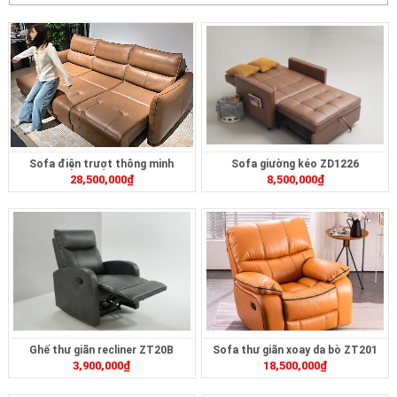
Sofa điện trượt thông minh
Sofa giường kéo ZD1226
28,500,000
₫
8,500,000
₫
ZT2628
Ghế thư giãn recliner ZT20B
Sofa thư giãn xoay da bò ZT201
3,900,000
₫
18,500,000
₫