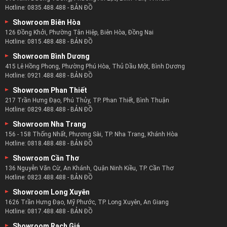
Hotline:
0835.488.488
-
BẢN ĐỒ
Showroom Biên Hòa
126 Đồng Khởi, Phường Tân Hiệp, Biên Hòa, Đồng Nai
Hotline:
0815.488.488
-
BẢN ĐỒ
Showroom Bình Dương
415 Lê Hồng Phong, Phường Phú Hòa, Thủ Dầu Một, Bình Dương
Hotline:
0921.488.488
-
BẢN ĐỒ
Showroom Phan Thiết
217 Trần Hưng Đạo, Phú Thủy, TP. Phan Thiết, Bình Thuận
Hotline:
0829.488.488
-
BẢN ĐỒ
Showroom Nha Trang
156 - 158 Thống Nhất, Phương Sài, TP. Nha Trang, Khánh Hòa
Hotline:
0818.488.488
-
BẢN ĐỒ
Showroom Cần Thơ
136 Nguyễn Văn Cừ, An Khánh, Quận Ninh Kiều, TP. Cần Thơ
Hotline:
0823.488.488
-
BẢN ĐỒ
Showroom Long Xuyên
1626 Trần Hưng Đạo, Mỹ Phước, TP. Long Xuyên, An Giang
Hotline:
0817.488.488
-
BẢN ĐỒ
Showroom Rạch Giá