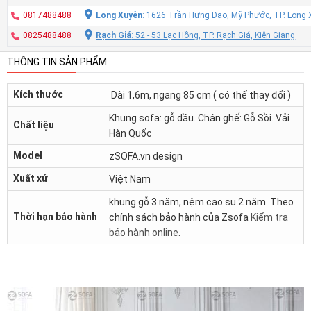
0817488488
–
Long Xuyên
: 1626 Trần Hưng Đạo, Mỹ Phước, TP. Long 
0825488488
–
Rạch Giá
: 52 - 53 Lạc Hồng, TP. Rạch Giá, Kiên Giang
THÔNG TIN SẢN PHẨM
Kích thước
Dài 1,6m, ngang 85 cm ( có thể thay đổi )
Khung sofa: gỗ dầu. Chân ghế: Gỗ Sồi. Vải
Chất liệu
Hàn Quốc
Model
zSOFA.vn design
Xuất xứ
Việt Nam
khung gỗ 3 năm, nệm cao su 2 năm. Theo
Thời hạn bảo hành
chính sách bảo hành của Zsofa
Kiểm tra
bảo hành online
.