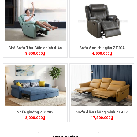
Ghế Sofa Thư Giãn chỉnh điện
Sofa đơn thư giãn ZT20A
8,500,000
₫
4,900,000
₫
ZTD-414
Sofa giường ZD1203
Sofa điện thông minh ZT457
8,000,000
₫
17,500,000
₫