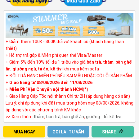
+ Giảm thêm 100K - 300K đối với khách cũ (khách hàng thân
thiết)
+ Hỗ trợ trả góp & Miễn phí quẹt thẻ Visa/Master
+ Giảm 5% đến 10% tối đa 1 triệu vào giá
bàn trà
,
thảm
,
bàn ghế
ăn
,
giường ngủ
,
tủ áo
,
kệ tivi
khi mua kèm sofa
+ ĐỔI TRẢ HÀNG MIỄN PHÍ NẾU SAI MẪU HOẶC CÓ LỖI SẢN PHẨM
+
Giao hàng từ 08/08/2026 đến 11/08/2026
+
Miễn Phí Vận Chuyển nội thành HCM
(*)
+ Giao Hàng Cấp Tốc nội thành Chỉ từ 2H (áp dụng hàng có sẵn)
Lưu ý: chỉ áp dụng khi đặt mua trong hôm nay 08/08/2026, không
áp dụng với các chương trình KM khác
>> Xem thêm
thảm
,
bàn trà
,
bàn ghế ăn
,
giường - tủ
,
kệ tivi
MUA NGAY
GỌI LẠI TƯ VẤN
SHARE