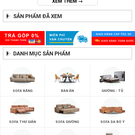
XEM THÊM →
SẢN PHẨM ĐÃ XEM
DANH MỤC SẢN PHẨM
SOFA BĂNG
BÀN ĂN
GIƯỜNG - TỦ
SOFA THƯ GIÃN
SOFA GIƯỜNG
SOFA DA BÒ Ý