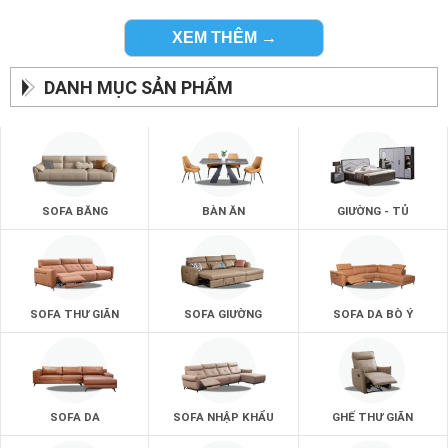
XEM THÊM →
DANH MỤC SẢN PHẨM
SOFA BĂNG
BÀN ĂN
GIƯỜNG - TỦ
SOFA THƯ GIÃN
SOFA GIƯỜNG
SOFA DA BÒ Ý
SOFA DA
SOFA NHẬP KHẨU
GHẾ THƯ GIÃN