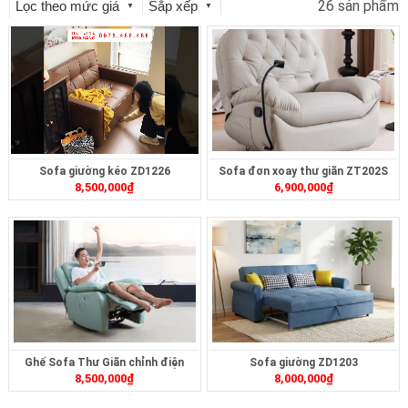
26 sản phẩm
Lọc theo mức giá
Sắp xếp
▼
▼
Sofa giường kéo ZD1226
Sofa đơn xoay thư giãn ZT202S
8,500,000
₫
6,900,000
₫
Ghế Sofa Thư Giãn chỉnh điện
Sofa giường ZD1203
8,500,000
₫
8,000,000
₫
ZTD-414