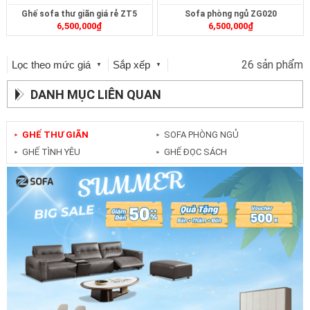
Ghế sofa thư giãn giá rẻ ZT5
Sofa phòng ngủ ZG020
6,500,000
₫
6,500,000
₫
26 sản phẩm
Lọc theo mức giá
Sắp xếp
▼
▼
DANH MỤC LIÊN QUAN
GHẾ THƯ GIÃN
SOFA PHÒNG NGỦ
►
►
GHẾ TÌNH YÊU
GHẾ ĐỌC SÁCH
►
►