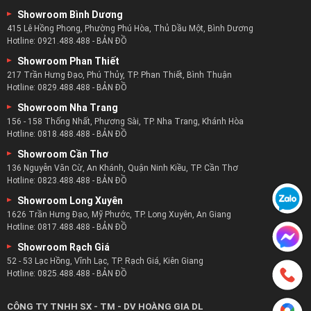
Showroom Bình Dương
415 Lê Hồng Phong, Phường Phú Hòa, Thủ Dầu Một, Bình Dương
Hotline:
0921.488.488
-
BẢN ĐỒ
Showroom Phan Thiết
217 Trần Hưng Đạo, Phú Thủy, TP. Phan Thiết, Bình Thuận
Hotline:
0829.488.488
-
BẢN ĐỒ
Showroom Nha Trang
156 - 158 Thống Nhất, Phương Sài, TP. Nha Trang, Khánh Hòa
Hotline:
0818.488.488
-
BẢN ĐỒ
Showroom Cần Thơ
136 Nguyễn Văn Cừ, An Khánh, Quận Ninh Kiều, TP. Cần Thơ
Hotline:
0823.488.488
-
BẢN ĐỒ
Showroom Long Xuyên
1626 Trần Hưng Đạo, Mỹ Phước, TP. Long Xuyên, An Giang
Hotline:
0817.488.488
-
BẢN ĐỒ
Showroom Rạch Giá
52 - 53 Lạc Hồng, Vĩnh Lạc, TP. Rạch Giá, Kiên Giang
Hotline:
0825.488.488
-
BẢN ĐỒ
CÔNG TY TNHH SX - TM - DV HOÀNG GIA DL