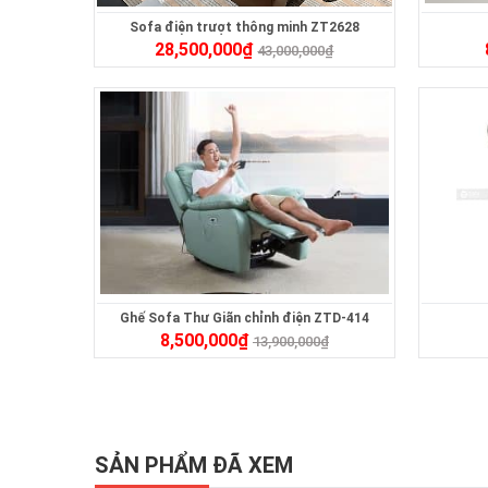
Sofa điện trượt thông minh ZT2628
28,500,000
₫
43,000,000
₫
Ghế Sofa Thư Giãn chỉnh điện ZTD-414
8,500,000
₫
13,900,000
₫
SẢN PHẨM ĐÃ XEM