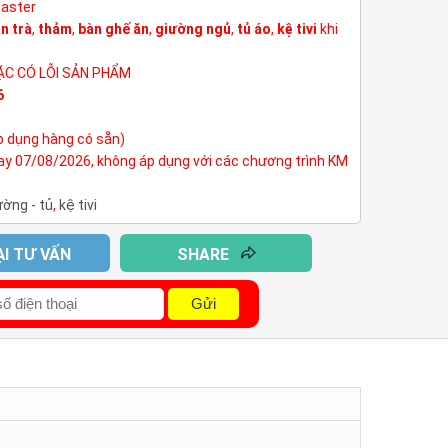
Master
n trà
,
thảm
,
bàn ghế ăn
,
giường ngủ
,
tủ áo
,
kệ tivi
khi
ẶC CÓ LỖI SẢN PHẨM
6
p dụng hàng có sẵn)
nay 07/08/2026, không áp dụng với các chương trình KM
ường - tủ
,
kệ tivi
ẠI TƯ VẤN
SHARE
Gửi