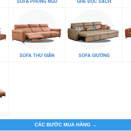
SOFA PHÒNG NGỦ
GHẾ ĐỌC SÁCH
SOFA THƯ GIÃN
SOFA GIƯỜNG
CÁC BƯỚC MUA HÀNG →