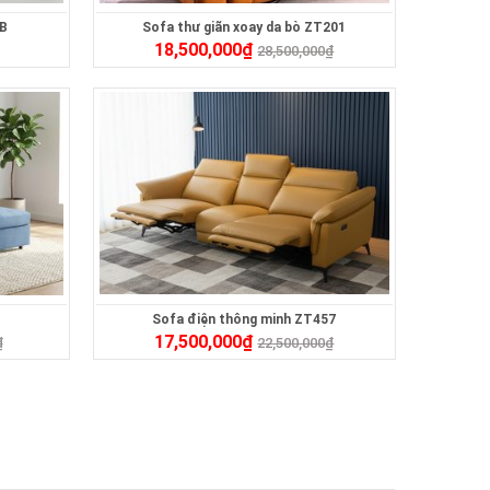
0B
Sofa thư giãn xoay da bò ZT201
18,500,000
₫
28,500,000
₫
Sofa điện thông minh ZT457
17,500,000
₫
₫
22,500,000
₫