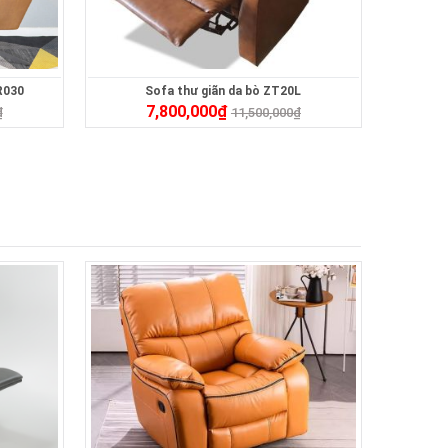
R030
Sofa thư giãn da bò ZT20L
7,800,000
₫
₫
11,500,000
₫