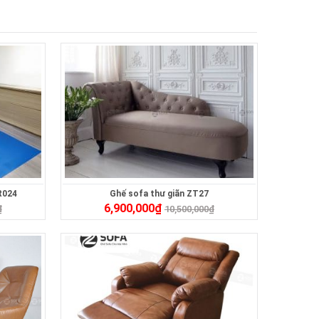
R024
Ghế sofa thư giãn ZT27
6,900,000
₫
₫
10,500,000
₫