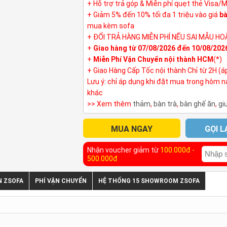
+ Hỗ trợ trả góp & Miễn phí quẹt thẻ Visa/
+ Giảm 5% đến 10% tối đa 1 triệu vào giá
bà
mua kèm sofa
+ ĐỔI TRẢ HÀNG MIỄN PHÍ NẾU SAI MẪU HO
+
Giao hàng từ 07/08/2026 đến 10/08/202
+
Miễn Phí Vận Chuyển nội thành HCM
(*)
+ Giao Hàng Cấp Tốc nội thành Chỉ từ 2H (á
Lưu ý: chỉ áp dụng khi đặt mua trong hôm 
khác
>> Xem thêm
thảm
,
bàn trà
,
bàn ghế ăn
,
gi
MUA NGAY
GỌI L
Nhận voucher giảm từ
100.000đ -
500.000đ
N ZSOFA
PHÍ VẬN CHUYỂN
HỆ THỐNG 15 SHOWROOM ZSOFA