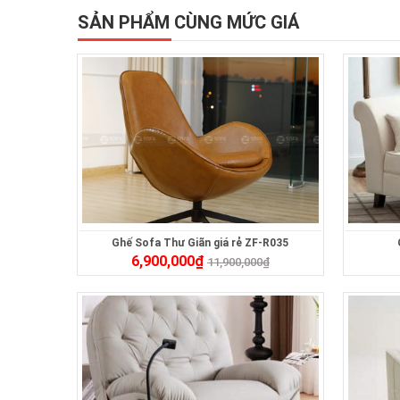
SẢN PHẨM CÙNG MỨC GIÁ
Ghế Sofa Thư Giãn giá rẻ ZF-R035
6,900,000
₫
11,900,000
₫