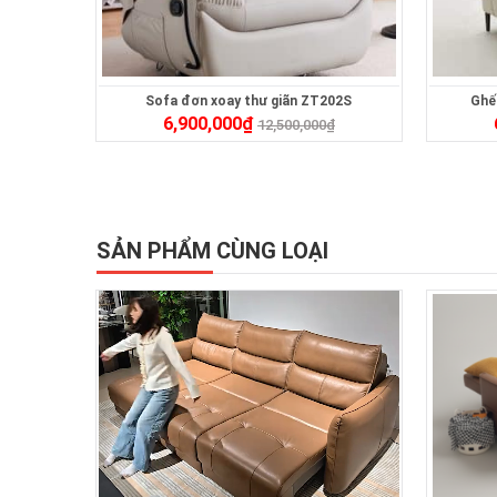
Sofa đơn xoay thư giãn ZT202S
Ghế
6,900,000
₫
12,500,000
₫
SẢN PHẨM CÙNG LOẠI