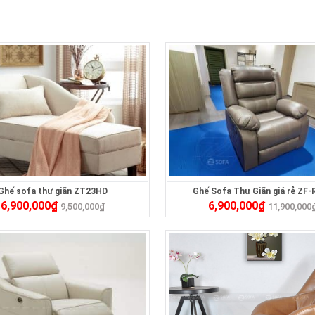
Ghế sofa thư giãn ZT23HD
Ghế Sofa Thư Giãn giá rẻ ZF-
6,900,000
₫
6,900,000
₫
9,500,000
₫
11,900,000