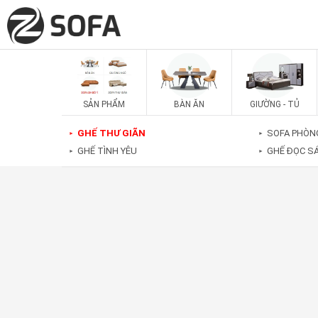
SẢN PHẨM
BÀN ĂN
GIƯỜNG - TỦ
GHẾ THƯ GIÃN
SOFA PHÒN
►
►
GHẾ TÌNH YÊU
GHẾ ĐỌC S
►
►