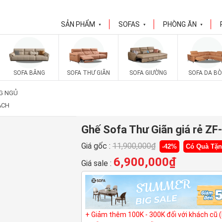
SẢN PHẨM
SOFAS
PHÒNG ĂN
▼
▼
▼
SOFA BĂNG
SOFA THƯ GIÃN
SOFA GIƯỜNG
SOFA DA BÒ
G NGỦ
ÁCH
Ghế Sofa Thư Giãn giá rẻ ZF
Giá gốc :
11,900,000
₫
-42%
Có Quà Tặ
6,900,000
₫
Giá sale :
+ Giảm thêm 100K - 300K đối với khách cũ 