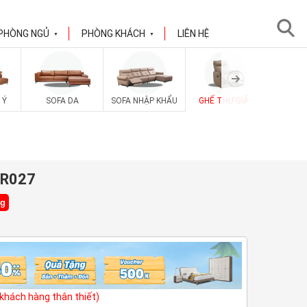
PHÒNG NGỦ
PHÒNG KHÁCH
LIÊN HỆ
▼
▼
 Ý
SOFA DA
SOFA NHẬP KHẨU
GHẾ THƯ GIÃN
SOFA V
-R027
ng
(khách hàng thân thiết)