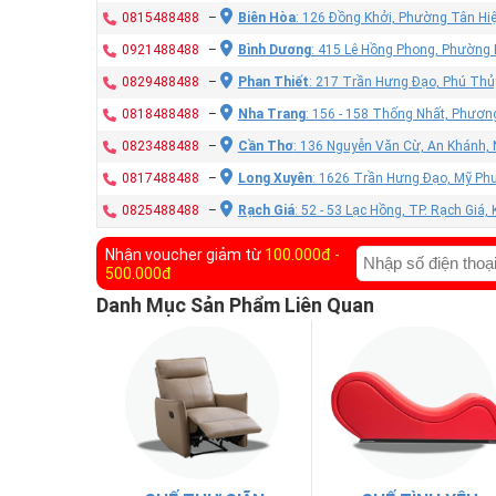
0815488488
–
Biên Hòa
: 126 Đồng Khởi, Phường Tân Hiệ
0921488488
–
Bình Dương
: 415 Lê Hồng Phong, Phường
0829488488
–
Phan Thiết
: 217 Trần Hưng Đạo, Phú Thủy
0818488488
–
Nha Trang
: 156 - 158 Thống Nhất, Phươn
0823488488
–
Cần Thơ
: 136 Nguyễn Văn Cừ, An Khánh, 
0817488488
–
Long Xuyên
: 1626 Trần Hưng Đạo, Mỹ Phư
0825488488
–
Rạch Giá
: 52 - 53 Lạc Hồng, TP. Rạch Giá,
Nhận voucher giảm từ
100.000đ -
500.000đ
Danh Mục Sản Phẩm Liên Quan