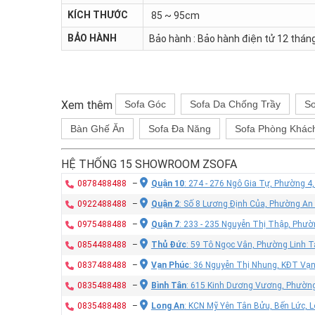
KÍCH THƯỚC
85 ~ 95cm
BẢO HÀNH
Bảo hành : Bảo hành điện tử 12 tháng
Xem thêm
Sofa Góc
Sofa Da Chống Trầy
So
Bàn Ghế Ăn
Sofa Đa Năng
Sofa Phòng Khác
HỆ THỐNG 15 SHOWROOM ZSOFA
0878488488
–
Quận 10
: 274 - 276 Ngô Gia Tự, Phường 4
0922488488
–
Quận 2
: Số 8 Lương Định Của, Phường An
0975488488
–
Quận 7
: 233 - 235 Nguyễn Thị Thập, Phư
0854488488
–
Thủ Đức
: 59 Tô Ngọc Vân, Phường Linh T
0837488488
–
Vạn Phúc
: 36 Nguyễn Thị Nhung, KĐT Vạ
0835488488
–
Bình Tân
: 615 Kinh Dương Vương, Phường
0835488488
–
Long An
: KCN Mỹ Yên Tân Bửu, Bến Lức, 