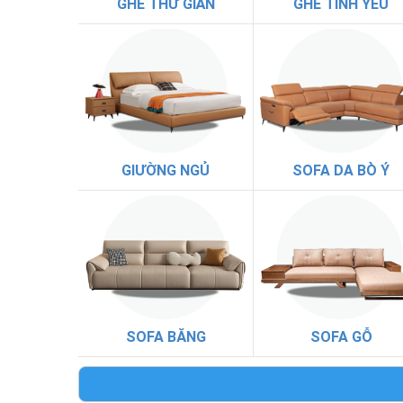
GHẾ THƯ GIÃN
GHẾ TÌNH YÊU
GIƯỜNG NGỦ
SOFA DA BÒ Ý
SOFA BĂNG
SOFA GỖ