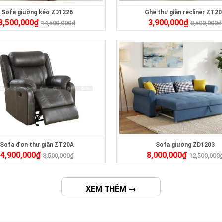
Sofa giường kéo ZD1226
Ghế thư giãn recliner ZT2
8,500,000
₫
3,900,000
₫
14,500,000
₫
8,500,000
₫
Sofa đơn thư giãn ZT20A
Sofa giường ZD1203
4,900,000
₫
8,000,000
₫
8,500,000
₫
12,500,000
XEM THÊM →