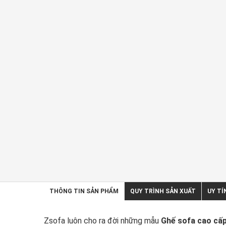
THÔNG TIN SẢN PHẨM
QUY TRÌNH SẢN XUẤT
UY TÍ
Zsofa luôn cho ra đời những mẫu
Ghế sofa cao cấ