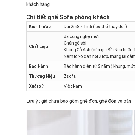
khách hàng.
Chi tiết ghế Sofa phòng khách
Kích thước
Dài 2m8 x 1m6 ( có thể thay đổi )
da công nghệ mới
Chân gỗ sồi
Chất Liệu
Khung Gỗ Ash (còn gọi Sồi Nga hoặc 
Nệm lò xo đàn hồi 2 lớp, mang lại cảm
Bảo Hành
Bảo hành điện tử 5 năm ( khung, mút 
Thương Hiệu
Zsofa
Xuất xứ
Việt Nam
Lưu ý : giá chưa bao gồm ghế đơn, ghế đôn và bàn