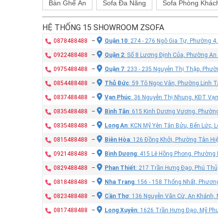
Bàn Ghế Ăn
Sofa Đa Năng
Sofa Phòng Khác
HỆ THỐNG 15 SHOWROOM ZSOFA
0878488488
–
Quận 10
: 274 - 276 Ngô Gia Tự, Phường 4
0922488488
–
Quận 2
: Số 8 Lương Định Của, Phường An
0975488488
–
Quận 7
: 233 - 235 Nguyễn Thị Thập, Phư
0854488488
–
Thủ Đức
: 59 Tô Ngọc Vân, Phường Linh T
0837488488
–
Vạn Phúc
: 36 Nguyễn Thị Nhung, KĐT Vạ
0835488488
–
Bình Tân
: 615 Kinh Dương Vương, Phường
0835488488
–
Long An
: KCN Mỹ Yên Tân Bửu, Bến Lức, 
0815488488
–
Biên Hòa
: 126 Đồng Khởi, Phường Tân Hiệ
0921488488
–
Bình Dương
: 415 Lê Hồng Phong, Phường
0829488488
–
Phan Thiết
: 217 Trần Hưng Đạo, Phú Thủy
0818488488
–
Nha Trang
: 156 - 158 Thống Nhất, Phươn
0823488488
–
Cần Thơ
: 136 Nguyễn Văn Cừ, An Khánh, 
0817488488
–
Long Xuyên
: 1626 Trần Hưng Đạo, Mỹ Phư