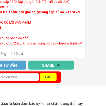
cao cấp 950K (áp dụng khách TT, mã da sẵn LA)
Master
n trà
,
thảm
,
bàn ghế ăn
,
giường ngủ
,
tủ áo
,
kệ tivi
khi
ẶC CÓ LỖI SẢN PHẨM
6
p dụng hàng có sẵn)
nay 07/08/2026, không áp dụng với các chương trình KM
ường - tủ
,
kệ tivi
ẠI TƯ VẤN
SHARE
Gửi
a Zsofa
luôn đảm bảo uy tín và chất lượng đến tay