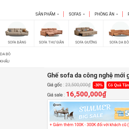
SẢN PHẨM
SOFAS
PHÒNG ĂN
▼
▼
▼
SOFA BĂNG
SOFA THƯ GIÃN
SOFA GIƯỜNG
SOFA DA BÒ
 DA BÒ
 KHẨU
Ghế sofa da công nghệ mới 
Giá gốc :
23,500,000
₫
-30%
Có Quà Tặ
16,500,000
₫
Giá sale :
+ Giảm thêm 100K - 300K đối với khách cũ 