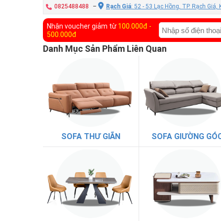
0825488488
–
Rạch Giá
: 52 - 53 Lạc Hồng, TP. Rạch Giá,
Nhận voucher giảm từ
100.000đ -
500.000đ
Danh Mục Sản Phẩm Liên Quan
SOFA THƯ GIÃN
SOFA GIƯỜNG GÓ