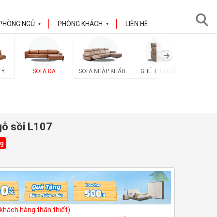
PHÒNG NGỦ
PHÒNG KHÁCH
LIÊN HỆ
▼
▼
SOFA V
 Ý
SOFA DA
SOFA NHẬP KHẨU
GHẾ THƯ GIÃN
gỗ sồi L107
ng
(khách hàng thân thiết)