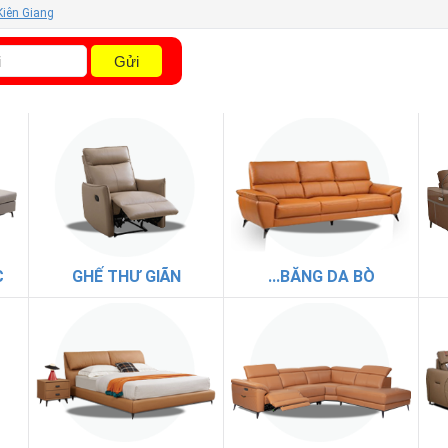
 Kiên Giang
Gửi
C
GHẾ THƯ GIÃN
...BĂNG DA BÒ