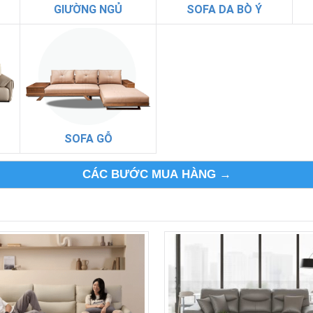
GIƯỜNG NGỦ
SOFA DA BÒ Ý
SOFA GỖ
CÁC BƯỚC MUA HÀNG →