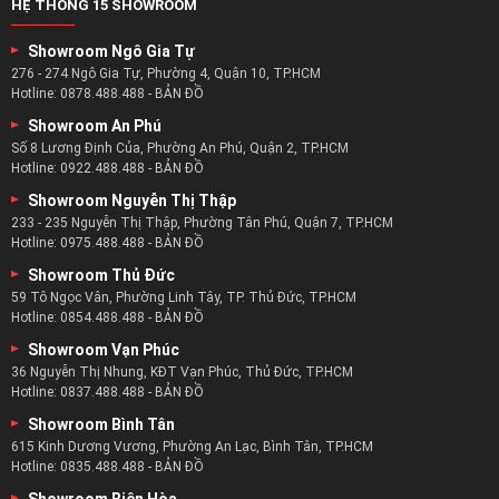
HỆ THỐNG 15 SHOWROOM
Showroom Ngô Gia Tự
276 - 274 Ngô Gia Tự, Phường 4, Quận 10, TP.HCM
Hotline:
0878.488.488
-
BẢN ĐỒ
Showroom An Phú
Số 8 Lương Định Của, Phường An Phú, Quận 2, TP.HCM
Hotline:
0922.488.488
-
BẢN ĐỒ
Showroom Nguyễn Thị Thập
233 - 235 Nguyễn Thị Thập, Phường Tân Phú, Quận 7, TP.HCM
Hotline:
0975.488.488
-
BẢN ĐỒ
Showroom Thủ Đức
59 Tô Ngọc Vân, Phường Linh Tây, TP. Thủ Đức, TP.HCM
Hotline:
0854.488.488
-
BẢN ĐỒ
Showroom Vạn Phúc
36 Nguyễn Thị Nhung, KĐT Vạn Phúc, Thủ Đức, TP.HCM
Hotline:
0837.488.488
-
BẢN ĐỒ
Showroom Bình Tân
615 Kinh Dương Vương, Phường An Lạc, Bình Tân, TP.HCM
Hotline:
0835.488.488
-
BẢN ĐỒ