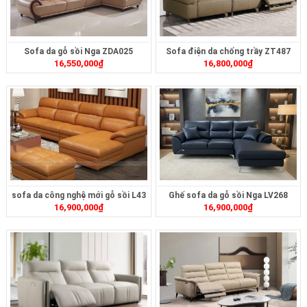
Sofa da gỗ sồi Nga ZDA025
Sofa điện da chống trầy ZT487
16,550,000
₫
16,800,000
₫
sofa da công nghệ mới gỗ sồi L43
Ghế sofa da gỗ sồi Nga LV268
16,900,000
₫
16,900,000
₫