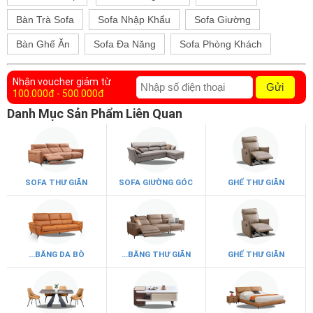
Bàn Trà Sofa
Sofa Nhập Khẩu
Sofa Giường
Bàn Ghế Ăn
Sofa Đa Năng
Sofa Phòng Khách
Nhận voucher giảm từ
Gửi
100.000đ - 500.000đ
Danh Mục Sản Phẩm Liên Quan
SOFA THƯ GIÃN
SOFA GIƯỜNG GÓC
GHẾ THƯ GIÃN
...BĂNG DA BÒ
...BĂNG THƯ GIÃN
GHẾ THƯ GIÃN