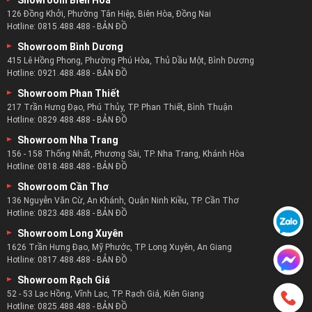
Showroom Biên Hòa
126 Đồng Khởi, Phường Tân Hiệp, Biên Hòa, Đồng Nai
Hotline:
0815.488.488
-
BẢN ĐỒ
Showroom Bình Dương
415 Lê Hồng Phong, Phường Phú Hòa, Thủ Dầu Một, Bình Dương
Hotline:
0921.488.488
-
BẢN ĐỒ
Showroom Phan Thiết
217 Trần Hưng Đạo, Phú Thủy, TP. Phan Thiết, Bình Thuận
Hotline:
0829.488.488
-
BẢN ĐỒ
Showroom Nha Trang
156 - 158 Thống Nhất, Phương Sài, TP. Nha Trang, Khánh Hòa
Hotline:
0818.488.488
-
BẢN ĐỒ
Showroom Cần Thơ
136 Nguyễn Văn Cừ, An Khánh, Quận Ninh Kiều, TP. Cần Thơ
Hotline:
0823.488.488
-
BẢN ĐỒ
Showroom Long Xuyên
1626 Trần Hưng Đạo, Mỹ Phước, TP. Long Xuyên, An Giang
Hotline:
0817.488.488
-
BẢN ĐỒ
Showroom Rạch Giá
52 - 53 Lạc Hồng, Vĩnh Lạc, TP. Rạch Giá, Kiên Giang
Hotline:
0825.488.488
-
BẢN ĐỒ