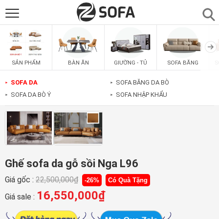
SẢN PHẨM
▼
BÀN ĂN
GIƯỜNG - TỦ
SOFA BĂNG
S
SẢN PHẨM
SOFAS
▼
SOFA DA
SOFA BĂNG DA BÒ
►
►
SOFA DA BÒ Ý
SOFA NHẬP KHẨU
►
►
PHÒNG ĂN
▼
PHÒNG NGỦ
▼
PHÒNG KHÁCH
▼
Ghế sofa da gỗ sồi Nga L96
Giá gốc :
22,500,000
₫
-26%
Có Quà Tặng
LIÊN HỆ
16,550,000
₫
Giá sale :