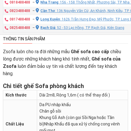
0818488488
–
Nha Trang
: 156 - 158 Thống Nhất, Phương Sài, TP. Nh
0823488488
–
Cần Thơ
: 136 Nguyễn Văn Cừ, An Khánh, Ninh Kiều, TP
0817488488
–
Long Xuyên
: 1626 Trần Hưng Đạo, Mỹ Phước, TP. Long 
0825488488
–
Rạch Giá
: 52 - 53 Lạc Hồng, TP. Rạch Giá, Kiên Giang
THÔNG TIN SẢN PHẨM
Zsofa luôn cho ra đời những mẫu
Ghế sofa cao cấp
chiều
lòng được những khách hàng khó tính nhất,
Ghế sofa của
Zsofa
luôn đảm bảo uy tín và chất lượng đến tay khách
hàng.
Chi tiết ghế Sofa phòng khách
Kích thước
Dài 2m8, Rộng 1,6m ( có thể thay đổi )
Da PU nhập khẩu
Chân gỗ sồi
Khung Gỗ Ash (còn gọi Sồi Nga hoặc Tần
Chất Liệu
bì)Nhập Khẩu đã qua xử lý chống cong vênh
mối mọt