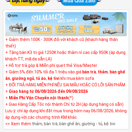
+ Giảm thêm 100K - 300K đối với khách cũ (khách hàng thân
thiết)
+ Tặng bàn K3 trị giá 1250K hoặc thảm nỉ cao cấp 950K (áp dụng
khách TT, mã da sẵn LA)
+ Hỗ trợ trả góp & Miễn phí quẹt thẻ Visa/Master
+ Giảm 5% đến 10% tối đa 1 triệu vào giá
bàn trà
,
thảm
,
bàn ghế
ăn
,
giường ngủ
,
tủ áo
,
kệ tivi
khi mua kèm sofa
+ ĐỔI TRẢ HÀNG MIỄN PHÍ NẾU SAI MẪU HOẶC CÓ LỖI SẢN PHẨM
+
Giao hàng từ 06/08/2026 đến 09/08/2026
+
Miễn Phí Vận Chuyển nội thành
(*)
+ Giao Hàng Cấp Tốc nội thành Chỉ từ 2H (áp dụng hàng có sẵn)
Lưu ý: chỉ áp dụng khi đặt mua trong hôm nay 06/08/2026, không
áp dụng với các chương trình KM khác
>> Xem thêm
thảm
,
bàn trà
,
bàn ghế ăn
,
giường - tủ
,
kệ tivi