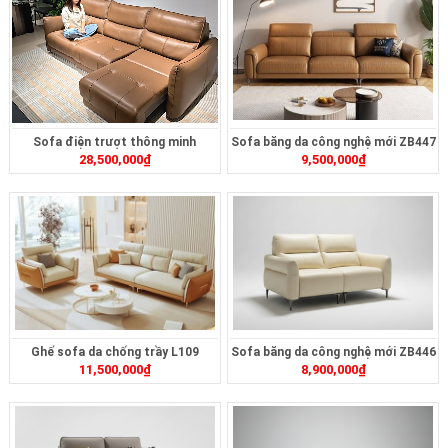
Sofa điện trượt thông minh
Sofa băng da công nghệ mới ZB447
28,500,000
₫
9,500,000
₫
ZT2628
Ghế sofa da chống trầy L109
Sofa băng da công nghệ mới ZB446
11,500,000
₫
8,900,000
₫