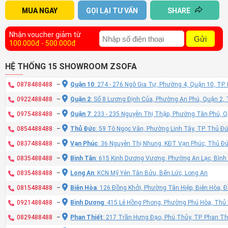
MUA NGAY
GỌI LẠI TƯ VẤN
SHARE
Nhận voucher giảm từ
Gửi
100.000đ - 500.000đ
HỆ THỐNG 15 SHOWROOM ZSOFA
0878488488
–
Quận 10
: 274 - 276 Ngô Gia Tự, Phường 4, Quận 10, TP
0922488488
–
Quận 2
: Số 8 Lương Định Của, Phường An Phú, Quận 2,
0975488488
–
Quận 7
: 233 - 235 Nguyễn Thị Thập, Phường Tân Phú, 
0854488488
–
Thủ Đức
: 59 Tô Ngọc Vân, Phường Linh Tây, TP. Thủ Đ
0837488488
–
Vạn Phúc
: 36 Nguyễn Thị Nhung, KĐT Vạn Phúc, Thủ Đ
0835488488
–
Bình Tân
: 615 Kinh Dương Vương, Phường An Lạc, Bình
0835488488
–
Long An
: KCN Mỹ Yên Tân Bửu, Bến Lức, Long An
0815488488
–
Biên Hòa
: 126 Đồng Khởi, Phường Tân Hiệp, Biên Hòa, 
0921488488
–
Bình Dương
: 415 Lê Hồng Phong, Phường Phú Hòa, Thủ
0829488488
–
Phan Thiết
: 217 Trần Hưng Đạo, Phú Thủy, TP. Phan Th